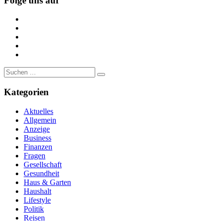
Folge uns auf
https://www.facebook.com/
https://twitter.com/
https://www.linkedin.com/
https://www.youtube.com/
https://www.pinterest.de/
Suche
nach:
Kategorien
Aktuelles
Allgemein
Anzeige
Business
Finanzen
Fragen
Gesellschaft
Gesundheit
Haus & Garten
Haushalt
Lifestyle
Politik
Reisen