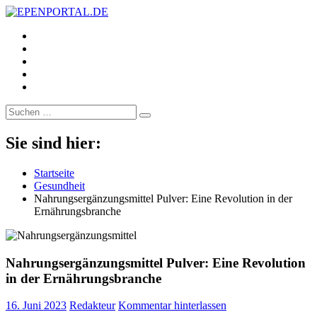
https://www.facebook.com/
EPENPORTAL.DE
Epische News aus Politik, Finanzen & Gesellschaft
https://twitter.com/
https://www.linkedin.com/
https://www.youtube.com/
https://www.pinterest.de/
Suche
nach:
Sie sind hier:
Startseite
Gesundheit
Nahrungsergänzungsmittel Pulver: Eine Revolution in der
Ernährungsbranche
Nahrungsergänzungsmittel Pulver: Eine Revolution
in der Ernährungsbranche
16. Juni 2023
Redakteur
Kommentar hinterlassen