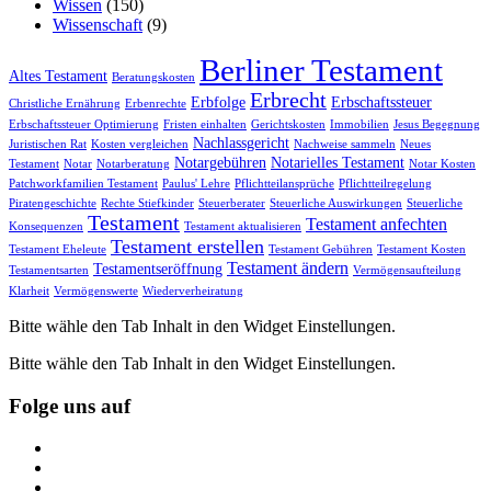
Wissen
(150)
Wissenschaft
(9)
Berliner Testament
Altes Testament
Beratungskosten
Erbrecht
Erbfolge
Erbschaftssteuer
Christliche Ernährung
Erbenrechte
Erbschaftssteuer Optimierung
Fristen einhalten
Gerichtskosten
Immobilien
Jesus Begegnung
Nachlassgericht
Juristischen Rat
Kosten vergleichen
Nachweise sammeln
Neues
Notargebühren
Notarielles Testament
Testament
Notar
Notarberatung
Notar Kosten
Patchworkfamilien Testament
Paulus' Lehre
Pflichtteilansprüche
Pflichtteilregelung
Piratengeschichte
Rechte Stiefkinder
Steuerberater
Steuerliche Auswirkungen
Steuerliche
Testament
Testament anfechten
Konsequenzen
Testament aktualisieren
Testament erstellen
Testament Eheleute
Testament Gebühren
Testament Kosten
Testament ändern
Testamentseröffnung
Testamentsarten
Vermögensaufteilung
Klarheit
Vermögenswerte
Wiederverheiratung
Bitte wähle den Tab Inhalt in den Widget Einstellungen.
Bitte wähle den Tab Inhalt in den Widget Einstellungen.
Folge uns auf
https://www.facebook.com/
https://twitter.com/
https://www.linkedin.com/