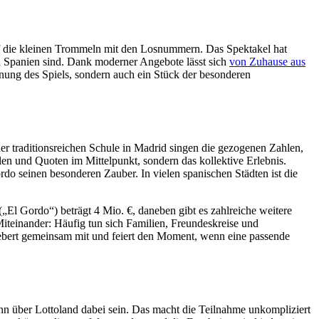
uf die kleinen Trommeln mit den Losnummern. Das Spektakel hat
t in Spanien sind. Dank moderner Angebote lässt sich
von Zuhause aus
annung des Spiels, sondern auch ein Stück der besonderen
ner traditionsreichen Schule in Madrid singen die gezogenen Zahlen,
len und Quoten im Mittelpunkt, sondern das kollektive Erlebnis.
o seinen besonderen Zauber. In vielen spanischen Städten ist die
El Gordo“) beträgt 4 Mio. €, daneben gibt es zahlreiche weitere
 Miteinander: Häufig tun sich Familien, Freundeskreise und
iebert gemeinsam mit und feiert den Moment, wenn eine passende
ann über Lottoland dabei sein. Das macht die Teilnahme unkompliziert