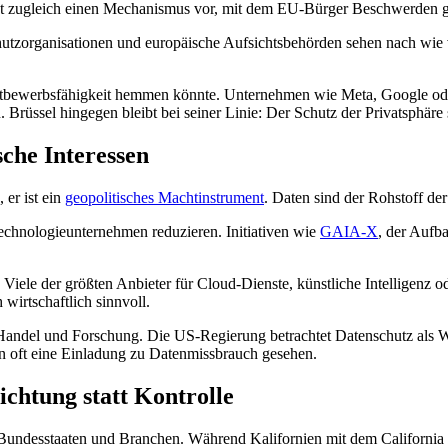
eht zugleich einen Mechanismus vor, mit dem EU-Bürger Beschwerden 
chutzorganisationen und europäische Aufsichtsbehörden sehen nach wie 
bewerbsfähigkeit hemmen könnte. Unternehmen wie Meta, Google oder 
rüssel hingegen bleibt bei seiner Linie: Der Schutz der Privatsphäre s
sche Interessen
 er ist ein
geopolitisches Machtinstrument
. Daten sind der Rohstoff der 
chnologieunternehmen reduzieren. Initiativen wie
GAIA-X
, der Aufba
 Viele der größten Anbieter für Cloud-Dienste, künstliche Intelligenz
 wirtschaftlich sinnvoll.
Handel und Forschung. Die US-Regierung betrachtet Datenschutz als W
in oft eine Einladung zu Datenmissbrauch gesehen.
ichtung statt Kontrolle
ner Bundesstaaten und Branchen. Während Kalifornien mit dem Califor