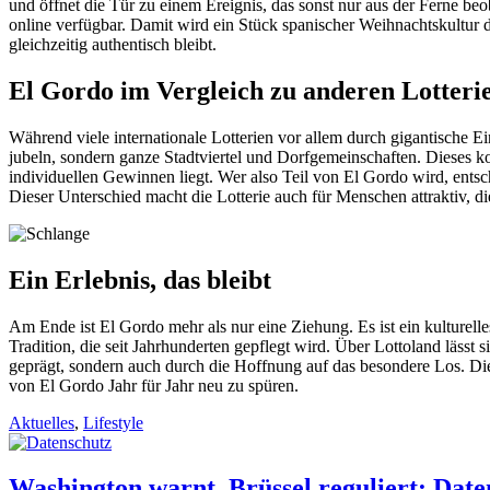
und öffnet die Tür zu einem Ereignis, das sonst nur aus der Ferne be
online verfügbar. Damit wird ein Stück spanischer Weihnachtskultur d
gleichzeitig authentisch bleibt.
El Gordo im Vergleich zu anderen Lotteri
Während viele internationale Lotterien vor allem durch gigantische Ei
jubeln, sondern ganze Stadtviertel und Dorfgemeinschaften. Dieses k
individuellen Gewinnen liegt. Wer also Teil von El Gordo wird, ents
Dieser Unterschied macht die Lotterie auch für Menschen attraktiv, di
Ein Erlebnis, das bleibt
Am Ende ist El Gordo mehr als nur eine Ziehung. Es ist ein kulturell
Tradition, die seit Jahrhunderten gepflegt wird. Über Lottoland läss
geprägt, sondern auch durch die Hoffnung auf das besondere Los. Die 
von El Gordo Jahr für Jahr neu zu spüren.
Aktuelles
,
Lifestyle
Washington warnt, Brüssel reguliert: Da