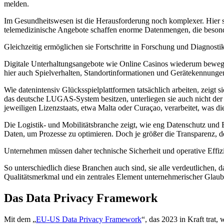
melden.
Im Gesundheitswesen ist die Herausforderung noch komplexer. Hier ste
telemedizinische Angebote schaffen enorme Datenmengen, die besond
Gleichzeitig ermöglichen sie Fortschritte in Forschung und Diagnost
Digitale Unterhaltungsangebote wie Online Casinos wiederum bewege
hier auch Spielverhalten, Standortinformationen und Gerätekennunge
Wie datenintensiv Glücksspielplattformen tatsächlich arbeiten, zeigt s
das deutsche LUGAS-System besitzen, unterliegen sie auch nicht de
jeweiligen Lizenzstaats, etwa Malta oder Curaçao, verarbeitet, was 
Die Logistik- und Mobilitätsbranche zeigt, wie eng Datenschutz und E
Daten, um Prozesse zu optimieren. Doch je größer die Transparenz, d
Unternehmen müssen daher technische Sicherheit und operative Effiz
So unterschiedlich diese Branchen auch sind, sie alle verdeutlichen, d
Qualitätsmerkmal und ein zentrales Element unternehmerischer Glaubwü
Das Data Privacy Framework
Mit dem „
EU-US Data Privacy Framework
“, das 2023 in Kraft trat