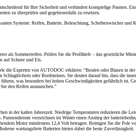
 entscheidend für Ihre Sicherheit und verhindert kostspielige Pannen. Ei
enten zu überprüfen und gegebenenfalls zu ersetzen.
relevanten Systeme: Reifen, Batterie, Beleuchtung, Scheibenwischer und
erer als Sommerreifen. Prüfen Sie die Profiltiefe – das gesetzliche Mi
on auf Schnee und Eis.
ie die Experten von AUTODOC erklären: “Beulen oder Blasen in der Fla
 Schlaglöchern oder Bordsteinen. Sie deuten darauf hin, dass die inner
 führen, was besonders bei hohen Geschwindigkeiten gefährlich ist. G
n Sie den Reifen austauschen.”
en in der kalten Jahreszeit. Niedrige Temperaturen reduzieren die Leis
. Pannendienste verzeichnen im Winter einen Anstieg der batteriebedi
endem Motor mindestens 12,4 Volt betragen. Reinigen Sie die Pole von 
oderne wartungsfreie Batterien bieten dabei die beste Zuverlässigkeit.