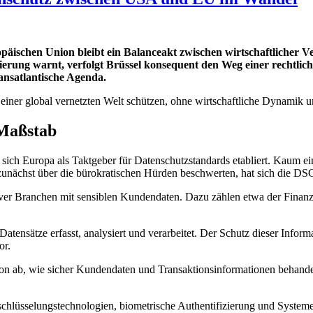
ischen Union bleibt ein Balanceakt zwischen wirtschaftlicher Vern
rung warnt, verfolgt Brüssel konsequent den Weg einer rechtlich
ansatlantische Agenda.
 einer global vernetzten Welt schützen, ohne wirtschaftliche Dynamik 
 Maßstab
 sich Europa als Taktgeber für Datenschutzstandards etabliert. Kaum 
unächst über die bürokratischen Hürden beschwerten, hat sich die DS
iver Branchen mit sensiblen Kundendaten. Dazu zählen etwa der Finanz
tensätze erfasst, analysiert und verarbeitet. Der Schutz dieser Informat
or.
on ab, wie sicher Kundendaten und Transaktionsinformationen behande
schlüsselungstechnologien, biometrische Authentifizierung und Systeme