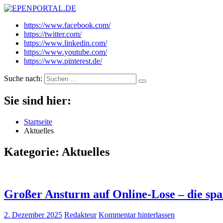
EPENPORTAL.DE
Epische News aus Politik, Finanzen & Gesellschaft
https://www.facebook.com/
https://twitter.com/
https://www.linkedin.com/
https://www.youtube.com/
https://www.pinterest.de/
Suche nach:
Sie sind hier:
Startseite
Aktuelles
Kategorie:
Aktuelles
Großer Ansturm auf Online-Lose – die spa
2. Dezember 2025
Redakteur
Kommentar hinterlassen