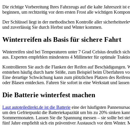
Die richtige Vorbereitung Ihres Fahrzeugs auf die kalte Jahreszeit ist
beginnen, um rechtzeitig vor dem ersten Frost alle wichtigen Kompon
Der Schlüssel liegt in der methodischen Kontrolle aller sicherheits
und zuverlässig Sie durch Herbst und Winter kommen.
Winterreifen als Basis für sichere Fahrt
Winterreifen sind bei Temperaturen unter 7 Grad Celsius deutlich sich
aus. Experten empfehlen mindestens 4 Millimeter für optimale Trakti
Kontrollieren Sie auch die Flanken der Reifen auf Beschädigungen. W
entstehen häufig durch harte Stöße, zum Beispiel beim Überfahren von
Eine derartige Schwächung kann zum plötzlichen Platzen des Reifens
oder Blasen entdecken. Fahren Sie sofort in eine Werkstatt und lasse
Die Batterie winterfest machen
Laut autoteiledirekt.de ist die Batterie
eine der häufigsten Pannenursach
um den Gefrierpunkt die Batteriekapazität um bis zu 20% sinken kann
Sommermonaten. Lassen Sie die Spannung messen – sie sollte bei steh
fünf Jahre empfiehlt sich ein präventiver Austausch vor dem Winter. M