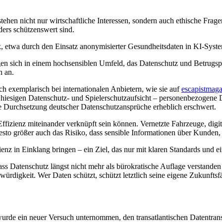
hen nicht nur wirtschaftliche Interessen, sondern auch ethische Frage
ers schützenswert sind.
ik, etwa durch den Einsatz anonymisierter Gesundheitsdaten in KI-Sys
n sich in einem hochsensiblen Umfeld, das Datenschutz und Betrugspr
n an.
ich exemplarisch bei internationalen Anbietern, wie sie auf
escapistmag
r hiesigen Datenschutz- und Spielerschutzaufsicht – personenbezogen
die Durchsetzung deutscher Datenschutzansprüche erheblich erschwert.
ffizienz miteinander verknüpft sein können. Vernetzte Fahrzeuge, digit
esto größer auch das Risiko, dass sensible Informationen über Kunden,
ienz in Einklang bringen – ein Ziel, das nur mit klaren Standards und
ass Datenschutz längst nicht mehr als bürokratische Auflage verstanden w
rdigkeit. Wer Daten schützt, schützt letztlich seine eigene Zukunftsfä
, wurde ein neuer Versuch unternommen, den transatlantischen Datentran