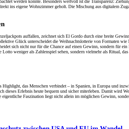
obachtet werden konnte. Besonders wertvoll ist die Transparenz: Ziehun
irekt ins eigene Wohnzimmer geholt. Die Mischung aus digitalem Zugang
en
nzeljackpots auffallen, zeichnet sich El Gordo durch eine breite Gewinn
ollektive Glück unterscheidet die Weihnachtslotterie von Formaten wie
cheidet sich nicht nur für die Chance auf einen Gewinn, sondern für e
e Lotto weniger als Zahlenspiel sehen, sondern vielmehr als Ritual, das
es Highlight, das Menschen verbindet – in Spanien, in Europa und inzwi
t sich dieses Erlebnis heute bequem und sicher miterleben. Damit wird 
eigentliche Faszination liegt nicht allein im möglichen Gewinn, sonder
tenschutz zwischen USA und EU im Wandel