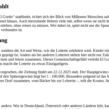
ahlt
Gordo“ stattfindet, richtet sich der Blick von Millionen Menschen a
binsel hinaus. Auch hierzulande fiebern viele mit, selbst wenn sie nich
 erleben, ohne reisen zu müssen. Wer dabei ist, spürt nicht nur die Sp
 verbunden ist.
ang
 sondern die Art und Weise, wie die Lotterie zelebriert wird. Kinder ei
eprägt ist. Anders als bei anderen Lotterien stehen hier nicht nur Zah
ne und feiern zusammen. Dieses Gemeinschaftsgefühl verleiht El Gord
s macht die Lotterie zu etwas Einzigartigem.
rgesehen, die Ziehung findet am 22.12.2025 statt. Der Hauptgewinn („
 auf den Spitzengewinn liegt bei 1 : 100.000. Besonders prägend ist das
s Dorf zusammen, vom Bäcker bis zur Lehrerin –, teilt die Kosten, f
s anders: Wer in Deutschland, Österreich oder anderen Ländern lebt, k