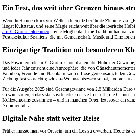
Ein Fest, das weit über Grenzen hinaus str
Wenn in Spanien kurz vor Weihnachten die berühmte Ziehung von „El 
längst Kultstatus, und seine Magie reicht weit über die iberische Hal
am El Gordo teilnehmen
– eine Möglichkeit, die Tradition hautnah zu
Festtagskultur Spaniens, die mit Gemeinschaft, Musik und Emotionen
Einzigartige Tradition mit besonderem Kl
Das Faszinierende an El Gordo ist nicht allein die Höhe der Gewinne,
und jedes Jahr entsteht eine Atmosphäre, die von Gänsehautmomenten g
Familien, Freunde und Nachbarn kaufen Lose gemeinsam, teilen Gewin
Ziehung fast so wichtig wie das Weihnachtsessen selbst, und genau da
Für die Ausgabe 2025 sind Gesamtgewinne von 2,8 Milliarden Euro vo
Gewinnstufen, sodass statistisch jedes sechste Los trifft; die Chance
Kollegenteams zusammen – und in manchen Orten legt sogar ein ganze
Nummer fällt.
Digitale Nähe statt weiter Reise
Früher musste man vor Ort sein, um ein Los zu erwerben. Heute ist e