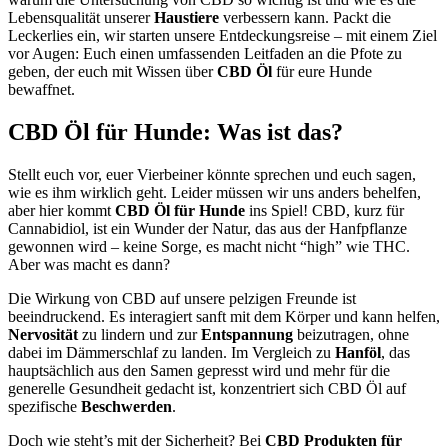
Lebensqualität unserer
Haustiere
verbessern kann. Packt die
Leckerlies ein, wir starten unsere Entdeckungsreise – mit einem Ziel
vor Augen: Euch einen umfassenden Leitfaden an die Pfote zu
geben, der euch mit Wissen über
CBD Öl
für eure Hunde
bewaffnet.
CBD Öl für Hunde: Was ist das?
Stellt euch vor, euer Vierbeiner könnte sprechen und euch sagen,
wie es ihm wirklich geht. Leider müssen wir uns anders behelfen,
aber hier kommt
CBD Öl für Hunde
ins Spiel! CBD, kurz für
Cannabidiol, ist ein Wunder der Natur, das aus der Hanfpflanze
gewonnen wird – keine Sorge, es macht nicht “high” wie THC.
Aber was macht es dann?
Die Wirkung von CBD auf unsere pelzigen Freunde ist
beeindruckend. Es interagiert sanft mit dem Körper und kann helfen,
Nervosität
zu lindern und zur
Entspannung
beizutragen, ohne
dabei im Dämmerschlaf zu landen. Im Vergleich zu
Hanföl
, das
hauptsächlich aus den Samen gepresst wird und mehr für die
generelle Gesundheit gedacht ist, konzentriert sich CBD Öl auf
spezifische
Beschwerden
.
Doch wie steht’s mit der Sicherheit? Bei
CBD Produkten für