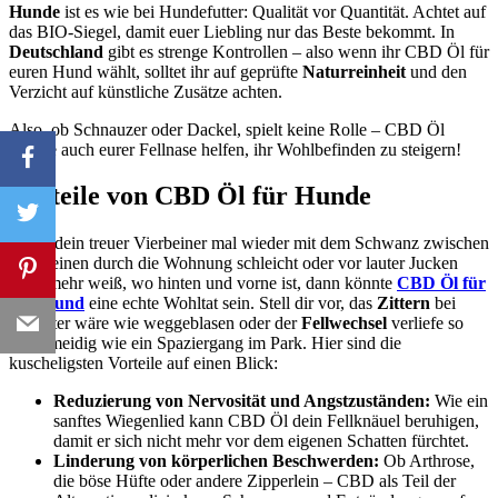
Hunde
ist es wie bei Hundefutter: Qualität vor Quantität. Achtet auf
das BIO-Siegel, damit euer Liebling nur das Beste bekommt. In
Deutschland
gibt es strenge Kontrollen – also wenn ihr CBD Öl für
euren Hund wählt, solltet ihr auf geprüfte
Naturreinheit
und den
Verzicht auf künstliche Zusätze achten.
Also, ob Schnauzer oder Dackel, spielt keine Rolle – CBD Öl
könnte auch eurer Fellnase helfen, ihr Wohlbefinden zu steigern!
Vorteile von CBD Öl für Hunde
Wenn dein treuer Vierbeiner mal wieder mit dem Schwanz zwischen
den Beinen durch die Wohnung schleicht oder vor lauter Jucken
nicht mehr weiß, wo hinten und vorne ist, dann könnte
CBD Öl für
den Hund
eine echte Wohltat sein. Stell dir vor, das
Zittern
bei
Gewitter wäre wie weggeblasen oder der
Fellwechsel
verliefe so
geschmeidig wie ein Spaziergang im Park. Hier sind die
kuscheligsten Vorteile auf einen Blick:
Reduzierung von Nervosität und Angstzuständen:
Wie ein
sanftes Wiegenlied kann CBD Öl dein Fellknäuel beruhigen,
damit er sich nicht mehr vor dem eigenen Schatten fürchtet.
Linderung von körperlichen Beschwerden:
Ob Arthrose,
die böse Hüfte oder andere Zipperlein – CBD als Teil der