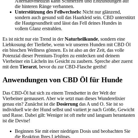
Alternativmedizin kann Schmerzen und Entzündungen auf
die hinteren Ränge verbannen.
Unterstützung des Fellwechsels:
Nicht nur glänzend,
sondern auch gesund soll das Haarkleid sein. CBD unterstützt
die Hautgesundheit und lässt das Fell deines Hundes in
vollem Glanz erstrahlen.
Es ist nicht nur ein Trend in der
Naturheilkunde
, sondern eine
Liebkosung der Tierliebe, wenn wir unseren Hunden mit CBD Öl
ein bisschen Wellness gönnen. Es ist also an der Zeit, das volle
Potenzial dieser Premium-Tropfen zu entdecken und deinem
Vierbeiner ein Lächeln ins Gesicht zu zaubern. Spreche aber zuerst
mit dem
Tierarzt
, bevor du zur CBD-Flasche greifst!
Anwendungen von CBD Öl für Hunde
Das CBD-Öl hat sich zu einem Trendsetter in der Welt der
Vierbeiner gemausert. Aber wie setzt man dieses Wunderelixier
genau ein? Zunächst ist die
Dosierung
das A und O. Sie ist so
individuell wie der Hund selbst und variiert je nach Größe, Gewicht
und Rasse. Dabei gilt: Weniger ist oft mehr und langsam herantasten
ist die Devise!
Beginnen Sie mit einer niedrigen Dosis und beobachten Sie
die Reaktion Ihres Lieblings.