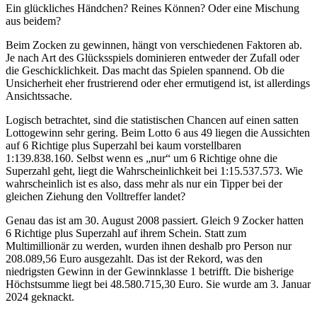
Ein glückliches Händchen? Reines Können? Oder eine Mischung
aus beidem?
Beim Zocken zu gewinnen, hängt von verschiedenen Faktoren ab.
Je nach Art des Glücksspiels dominieren entweder der Zufall oder
die Geschicklichkeit. Das macht das Spielen spannend. Ob die
Unsicherheit eher frustrierend oder eher ermutigend ist, ist allerdings
Ansichtssache.
Logisch betrachtet, sind die statistischen Chancen auf einen satten
Lottogewinn sehr gering. Beim Lotto 6 aus 49 liegen die Aussichten
auf 6 Richtige plus Superzahl bei kaum vorstellbaren
1:139.838.160. Selbst wenn es „nur“ um 6 Richtige ohne die
Superzahl geht, liegt die Wahrscheinlichkeit bei 1:15.537.573. Wie
wahrscheinlich ist es also, dass mehr als nur ein Tipper bei der
gleichen Ziehung den Volltreffer landet?
Genau das ist am 30. August 2008 passiert. Gleich 9 Zocker hatten
6 Richtige plus Superzahl auf ihrem Schein. Statt zum
Multimillionär zu werden, wurden ihnen deshalb pro Person nur
208.089,56 Euro ausgezahlt. Das ist der Rekord, was den
niedrigsten Gewinn in der Gewinnklasse 1 betrifft. Die bisherige
Höchstsumme liegt bei 48.580.715,30 Euro. Sie wurde am 3. Januar
2024 geknackt.