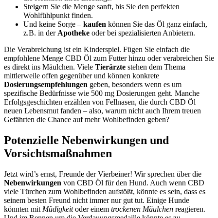
Steigern Sie die Menge sanft, bis Sie den perfekten
Wohlfühlpunkt finden.
Und keine Sorge –
kaufen
können Sie das Öl ganz einfach,
z.B. in der
Apotheke
oder bei spezialisierten Anbietern.
Die Verabreichung ist ein Kinderspiel. Fügen Sie einfach die
empfohlene Menge CBD Öl zum Futter hinzu oder verabreichen Sie
es direkt ins Mäulchen. Viele
Tierärzte
stehen dem Thema
mittlerweile offen gegenüber und können konkrete
Dosierungsempfehlungen
geben, besonders wenn es um
spezifische Bedürfnisse wie 500 mg Dosierungen geht. Manche
Erfolgsgeschichten erzählen von Fellnasen, die durch CBD Öl
neuen Lebensmut fanden – also, warum nicht auch Ihrem treuen
Gefährten die Chance auf mehr Wohlbefinden geben?
Potenzielle Nebenwirkungen und
Vorsichtsmaßnahmen
Jetzt wird’s ernst, Freunde der Vierbeiner! Wir sprechen über die
Nebenwirkungen
von CBD Öl für den Hund. Auch wenn CBD
viele Türchen zum Wohlbefinden aufstößt, könnte es sein, dass es
seinem besten Freund nicht immer nur gut tut. Einige Hunde
könnten mit
Müdigkeit
oder einem
trockenen Mäulchen
reagieren.
Und im Rennen um die Verdauungsmedaille könnte es zu