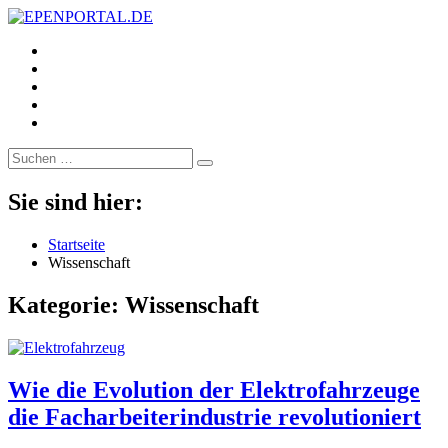
https://www.facebook.com/
EPENPORTAL.DE
Epische News aus Politik, Finanzen & Gesellschaft
https://twitter.com/
https://www.linkedin.com/
https://www.youtube.com/
https://www.pinterest.de/
Suche
nach:
Sie sind hier:
Startseite
Wissenschaft
Kategorie:
Wissenschaft
Wie die Evolution der Elektrofahrzeuge
die Facharbeiterindustrie revolutioniert