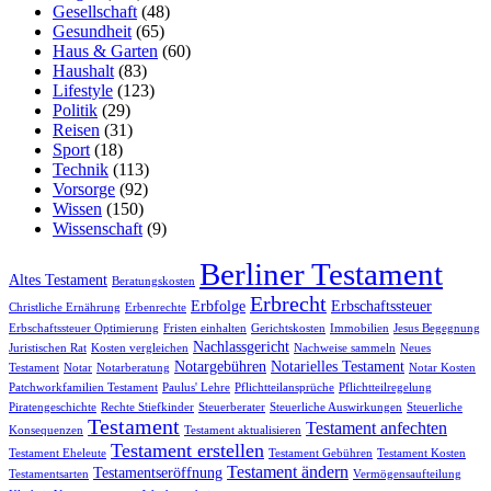
Gesellschaft
(48)
Gesundheit
(65)
Haus & Garten
(60)
Haushalt
(83)
Lifestyle
(123)
Politik
(29)
Reisen
(31)
Sport
(18)
Technik
(113)
Vorsorge
(92)
Wissen
(150)
Wissenschaft
(9)
Berliner Testament
Altes Testament
Beratungskosten
Erbrecht
Erbfolge
Erbschaftssteuer
Christliche Ernährung
Erbenrechte
Erbschaftssteuer Optimierung
Fristen einhalten
Gerichtskosten
Immobilien
Jesus Begegnung
Nachlassgericht
Juristischen Rat
Kosten vergleichen
Nachweise sammeln
Neues
Notargebühren
Notarielles Testament
Testament
Notar
Notarberatung
Notar Kosten
Patchworkfamilien Testament
Paulus' Lehre
Pflichtteilansprüche
Pflichtteilregelung
Piratengeschichte
Rechte Stiefkinder
Steuerberater
Steuerliche Auswirkungen
Steuerliche
Testament
Testament anfechten
Konsequenzen
Testament aktualisieren
Testament erstellen
Testament Eheleute
Testament Gebühren
Testament Kosten
Testament ändern
Testamentseröffnung
Testamentsarten
Vermögensaufteilung