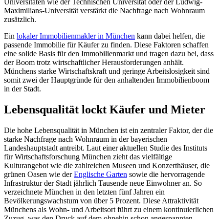
Universitäten wie der Technischen Universität oder der Ludwig-
Maximilians-Universität verstärkt die Nachfrage nach Wohnraum
zusätzlich.
Ein
lokaler Immobilienmakler in München
kann dabei helfen, die
passende Immobilie für Käufer zu finden. Diese Faktoren schaffen
eine solide Basis für den Immobilienmarkt und tragen dazu bei, dass
der Boom trotz wirtschaftlicher Herausforderungen anhält.
Münchens starke Wirtschaftskraft und geringe Arbeitslosigkeit sind
somit zwei der Hauptgründe für den anhaltenden Immobilienboom
in der Stadt.
Lebensqualität lockt Käufer und Mieter
Die hohe Lebensqualität in München ist ein zentraler Faktor, der die
starke Nachfrage nach Wohnraum in der bayerischen
Landeshauptstadt antreibt. Laut einer aktuellen Studie des Instituts
für Wirtschaftsforschung München zieht das vielfältige
Kulturangebot wie die zahlreichen Museen und Konzerthäuser, die
grünen Oasen wie der
Englische Garten
sowie die hervorragende
Infrastruktur der Stadt jährlich Tausende neue Einwohner an. So
verzeichnete München in den letzten fünf Jahren ein
Bevölkerungswachstum von über 5 Prozent. Diese Attraktivität
Münchens als Wohn- und Arbeitsort führt zu einem kontinuierlichen
Zuzug, was den Druck auf dem ohnehin schon angespannten