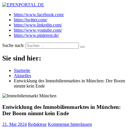
EPENPORTAL.DE
Epische News aus Politik, Finanzen & Gesellschaft
https://www.facebook.com/
https://twitter.com/
https://www.linkedin.com/
https://www.youtube.com/
https://www.pinterest.de/
Suche nach:
Sie sind hier:
Startseite
Aktuelles
Entwicklung des Immobilienmarktes in München: Der Boom
nimmt kein Ende
Entwicklung des Immobilienmarktes in München:
Der Boom nimmt kein Ende
21. Mai 2024
Redakteur
Kommentar hinterlassen