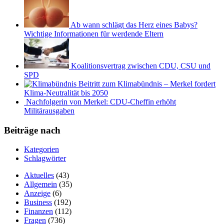
Ab wann schlägt das Herz eines Babys?
Wichtige Informationen für werdende Eltern
Koalitionsvertrag zwischen CDU, CSU und
SPD
Beitritt zum Klimabündnis – Merkel fordert
Klima-Neutralität bis 2050
Nachfolgerin von Merkel: CDU-Cheffin erhöht
Militärausgaben
Beiträge nach
Kategorien
Schlagwörter
Aktuelles
(43)
Allgemein
(35)
Anzeige
(6)
Business
(192)
Finanzen
(112)
Fragen
(736)