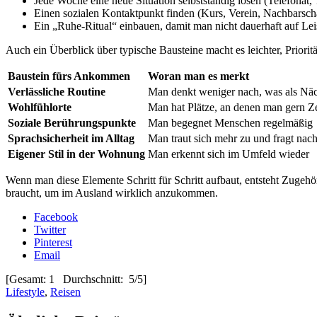
Jede Woche eine neue Situation selbstständig lösen (Telefonat,
Einen sozialen Kontaktpunkt finden (Kurs, Verein, Nachbarschaf
Ein „Ruhe-Ritual“ einbauen, damit man nicht dauerhaft auf Lei
Auch ein Überblick über typische Bausteine macht es leichter, Prioritä
Baustein fürs Ankommen
Woran man es merkt
Verlässliche Routine
Man denkt weniger nach, was als Nä
Wohlfühlorte
Man hat Plätze, an denen man gern Ze
Soziale Berührungspunkte
Man begegnet Menschen regelmäßig
Sprachsicherheit im Alltag
Man traut sich mehr zu und fragt nac
Eigener Stil in der Wohnung
Man erkennt sich im Umfeld wieder
Wenn man diese Elemente Schritt für Schritt aufbaut, entsteht Zugehör
braucht, um im Ausland wirklich anzukommen.
Facebook
Twitter
Pinterest
Email
[Gesamt: 1 Durchschnitt: 5/5]
Lifestyle
,
Reisen