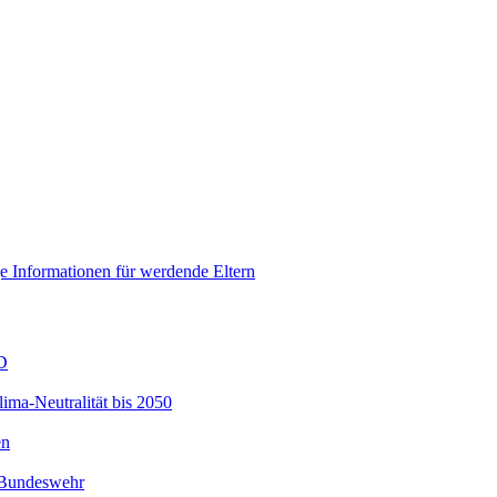
e Informationen für werdende Eltern
D
ima-Neutralität bis 2050
en
r Bundeswehr