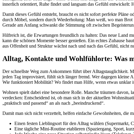
innerlich orientiert, Ruhe findet und langsam das Gefühl entwickelt:
Damit dieses Gefühl entsteht, braucht es nicht sofort perfekte Pläne o
durch Möbel, sondern durch Wiederholung: Man weiß, wo man Brot ka
Gerade am Anfang schwankt die Stimmung oft zwischen Begeisterung un
Hilfreich ist, die Erwartungen freundlich zu halten: Das neue Land m
kann die schönen Momente besser genießen. Ein echtes Zuhause baut m
aus Offenheit und Struktur wächst nach und nach das Gefühl, nicht nu
Alltag, Kontakte und Wohlfühlorte: Was ma
Der schnellste Weg zum Ankommen führt über Alltagstauglichkeit. Man
jeden Tag improvisiert, fühlt sich länger fremd. Wer dagegen kleine 
Wie funktioniert Mobilität? Wo findet man Hilfe, wenn etwas unklar i
Wohnen spielt dabei eine besondere Rolle. Manche träumen davon, la
verdecken: Entscheidend ist, ob man sich in der aktuellen Wohnsituatio
„praktisch und passend“ an als nach „beeindruckend“.
Damit man sich nicht verzettelt, helfen einfache Gewohnheiten, die m
Einen festen Lieblingsort für den Alltag wählen (Supermarkt, C
Eine tägliche Mini-Routine etablieren (Spaziergang, Sport, kur