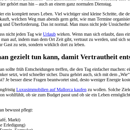
 Hier gehört man hin – auch an einem ganz normalen Dienstag.
der ein komplett neues Leben. Viel wichtiger sind kleine Schritte, die d
uft, welchen Weg man abends gern geht, wie man Termine organisiert
d Überforderung. Das ist normal. Man muss nicht jede Unsicherheit so
uss nicht jeden Tag wie
Urlaub
wirken. Wenn man sich erlaubt, dass ein 
an auf, indem man dem Ort Zeit gibt, vertraut zu werden, und sich selb
r Gast zu sein, sondern wirklich dort zu leben.
n gezielt tun kann, damit Vertrautheit ent
 sollte früh Entscheidungen treffen, die den Tag einfacher machen: e
Anker setzt, wird schneller sicher. Dazu gehört auch, sich mit dem „Wi
st? Je besser diese Fragen beantwortet sind, desto weniger Energie ko
ngfristig
Luxusimmobilien auf Mallorca kaufen
zu wollen. Solche Ziele
n wohlfühlt, ob sie zum Budget passt und ob sie ein Leben ermöglicht, d
an bewusst pflegt:
afé, Markt)
ze Erledigung)