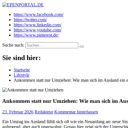
EPENPORTAL.DE
Epische News aus Politik, Finanzen & Gesellschaft
https://www.facebook.com/
https://twitter.com/
https://www.linkedin.com/
https://www.youtube.com/
https://www.pinterest.de/
Suche nach:
Sie sind hier:
Startseite
Lifestyle
Ankommen statt nur Umziehen: Wie man sich im Ausland ein e
Ankommen statt nur Umziehen: Wie man sich im Ausl
23. Februar 2026
Redakteur
Kommentar hinterlassen
Ein Umzug ins Ausland fühlt sich oft wie ein Neuanfang an: neue Straß
aufregend, aber auch ungewohnt. Genau hier zeigt sich der Untersc