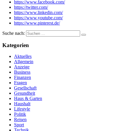
https://www.facebook.com/
https://twitter.com/
https://www.linkedin.com/
https://www.youtube.com/
https://www.pinterest.de/
Suche nach:
Kategorien
Aktuelles
Allgemein
Anzeige
Business
Finanzen
Fragen
Gesellschaft
Gesundheit
Haus & Garten
Haushalt
Lifestyle
Politik
Reisen
Sport
Technik