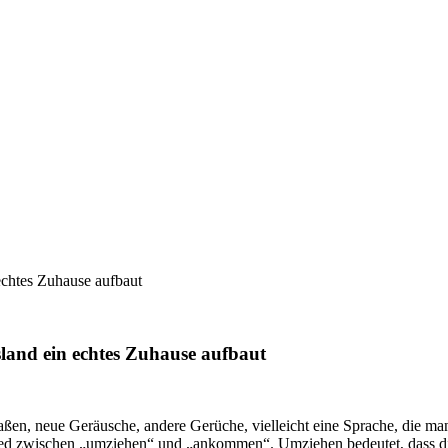
chtes Zuhause aufbaut
and ein echtes Zuhause aufbaut
en, neue Geräusche, andere Gerüche, vielleicht eine Sprache, die man n
hied zwischen „umziehen“ und „ankommen“. Umziehen bedeutet, dass di