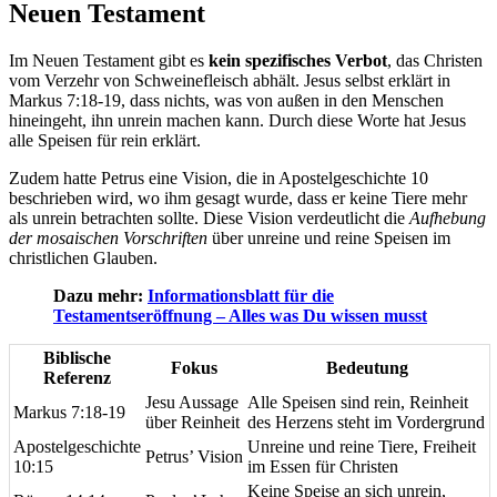
Neuen Testament
Im Neuen Testament gibt es
kein spezifisches Verbot
, das Christen
vom Verzehr von Schweinefleisch abhält. Jesus selbst erklärt in
Markus 7:18-19, dass nichts, was von außen in den Menschen
hineingeht, ihn unrein machen kann. Durch diese Worte hat Jesus
alle Speisen für rein erklärt.
Zudem hatte Petrus eine Vision, die in Apostelgeschichte 10
beschrieben wird, wo ihm gesagt wurde, dass er keine Tiere mehr
als unrein betrachten sollte. Diese Vision verdeutlicht die
Aufhebung
der mosaischen Vorschriften
über unreine und reine Speisen im
christlichen Glauben.
Dazu mehr:
Informationsblatt für die
Testamentseröffnung – Alles was Du wissen musst
Biblische
Fokus
Bedeutung
Referenz
Jesu Aussage
Alle Speisen sind rein, Reinheit
Markus 7:18-19
über Reinheit
des Herzens steht im Vordergrund
Apostelgeschichte
Unreine und reine Tiere, Freiheit
Petrus’ Vision
10:15
im Essen für Christen
Keine Speise an sich unrein,