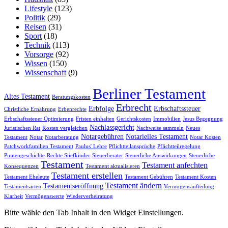
Lifestyle
(123)
Politik
(29)
Reisen
(31)
Sport
(18)
Technik
(113)
Vorsorge
(92)
Wissen
(150)
Wissenschaft
(9)
Berliner Testament
Altes Testament
Beratungskosten
Erbrecht
Erbfolge
Erbschaftssteuer
Christliche Ernährung
Erbenrechte
Erbschaftssteuer Optimierung
Fristen einhalten
Gerichtskosten
Immobilien
Jesus Begegnung
Nachlassgericht
Juristischen Rat
Kosten vergleichen
Nachweise sammeln
Neues
Notargebühren
Notarielles Testament
Testament
Notar
Notarberatung
Notar Kosten
Patchworkfamilien Testament
Paulus' Lehre
Pflichtteilansprüche
Pflichtteilregelung
Piratengeschichte
Rechte Stiefkinder
Steuerberater
Steuerliche Auswirkungen
Steuerliche
Testament
Testament anfechten
Konsequenzen
Testament aktualisieren
Testament erstellen
Testament Eheleute
Testament Gebühren
Testament Kosten
Testament ändern
Testamentseröffnung
Testamentsarten
Vermögensaufteilung
Klarheit
Vermögenswerte
Wiederverheiratung
Bitte wähle den Tab Inhalt in den Widget Einstellungen.