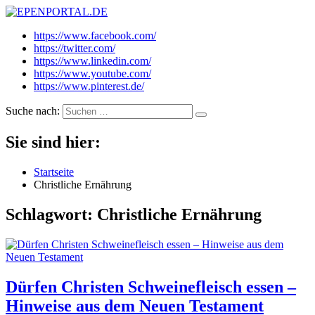
EPENPORTAL.DE
Epische News aus Politik, Finanzen & Gesellschaft
https://www.facebook.com/
https://twitter.com/
https://www.linkedin.com/
https://www.youtube.com/
https://www.pinterest.de/
Suche nach:
Sie sind hier:
Startseite
Christliche Ernährung
Schlagwort:
Christliche Ernährung
Dürfen Christen Schweinefleisch essen –
Hinweise aus dem Neuen Testament