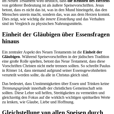
Im Neuen Testament wird deutlich, dass
die Reinheit des Herzens
von größerer Bedeutung ist als äußere Speisevorschriften. Jesus
betont, dass es nicht das ist, was in den Mund hineingeht, das den
Menschen unrein macht, sondern das, was aus dem Herzen kommt.
Dies zeigt, wie wichtig die
innere Einstellung
und das Verhalten
sind im Vergleich zu physischen Nahrungsmitteln.
Einheit der Gläubigen über Essensfragen
hinaus
Ein zentraler Aspekt des Neuen Testaments ist die
Einheit der
Gläubigen
. Während Speisevorschriften in der jüdischen Tradition
eine große Rolle spielten, betont das Neue Testament, dass diese
Vorschriften Christen nicht mehr trennen sollten. So schreibt Paulus
in Römer 14, dass niemand aufgrund seiner Essensgewohnheiten
verurteilt werden sollte, da alle in Christus gleich sind.
Das bedeutet, dass Unstimmigkeiten über Essen und Trinken keine
Trennungsgründe
innerhalb der christlichen Gemeinschaft sein
sollten. Diese Lehre soll helfen, Streitigkeiten zu vermeiden und
gleichzeitig den Fokus auf die wirklich wichtigen spirituellen Werte
zu lenken, wie Glaube, Liebe und Hoffnung.
Gleichstellung von allen Speisen durch