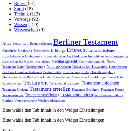
Reisen
(31)
Sport
(18)
Technik
(113)
Vorsorge
(92)
Wissen
(150)
Wissenschaft
(9)
Berliner Testament
Altes Testament
Beratungskosten
Erbrecht
Erbfolge
Erbschaftssteuer
Christliche Ernährung
Erbenrechte
Erbschaftssteuer Optimierung
Fristen einhalten
Gerichtskosten
Immobilien
Jesus Begegnung
Nachlassgericht
Juristischen Rat
Kosten vergleichen
Nachweise sammeln
Neues
Notargebühren
Notarielles Testament
Testament
Notar
Notarberatung
Notar Kosten
Patchworkfamilien Testament
Paulus' Lehre
Pflichtteilansprüche
Pflichtteilregelung
Piratengeschichte
Rechte Stiefkinder
Steuerberater
Steuerliche Auswirkungen
Steuerliche
Testament
Testament anfechten
Konsequenzen
Testament aktualisieren
Testament erstellen
Testament Eheleute
Testament Gebühren
Testament Kosten
Testament ändern
Testamentseröffnung
Testamentsarten
Vermögensaufteilung
Klarheit
Vermögenswerte
Wiederverheiratung
Bitte wähle den Tab Inhalt in den Widget Einstellungen.
Bitte wähle den Tab Inhalt in den Widget Einstellungen.