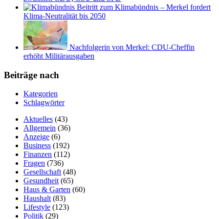
Beitritt zum Klimabündnis – Merkel fordert
Klima-Neutralität bis 2050
Nachfolgerin von Merkel: CDU-Cheffin
erhöht Militärausgaben
Beiträge nach
Kategorien
Schlagwörter
Aktuelles
(43)
Allgemein
(36)
Anzeige
(6)
Business
(192)
Finanzen
(112)
Fragen
(736)
Gesellschaft
(48)
Gesundheit
(65)
Haus & Garten
(60)
Haushalt
(83)
Lifestyle
(123)
Politik
(29)