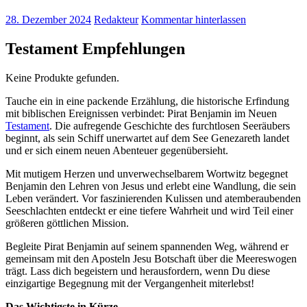
28. Dezember 2024
Redakteur
Kommentar hinterlassen
Testament Empfehlungen
Keine Produkte gefunden.
Tauche ein in eine packende Erzählung, die historische Erfindung
mit biblischen Ereignissen verbindet: Pirat Benjamin im Neuen
Testament
. Die aufregende Geschichte des furchtlosen Seeräubers
beginnt, als sein Schiff unerwartet auf dem See Genezareth landet
und er sich einem neuen Abenteuer gegenübersieht.
Mit mutigem Herzen und unverwechselbarem Wortwitz begegnet
Benjamin den Lehren von Jesus und erlebt eine Wandlung, die sein
Leben verändert. Vor faszinierenden Kulissen und atemberaubenden
Seeschlachten entdeckt er eine tiefere Wahrheit und wird Teil einer
größeren göttlichen Mission.
Begleite Pirat Benjamin auf seinem spannenden Weg, während er
gemeinsam mit den Aposteln Jesu Botschaft über die Meereswogen
trägt. Lass dich begeistern und herausfordern, wenn Du diese
einzigartige Begegnung mit der Vergangenheit miterlebst!
Das Wichtigste in Kürze