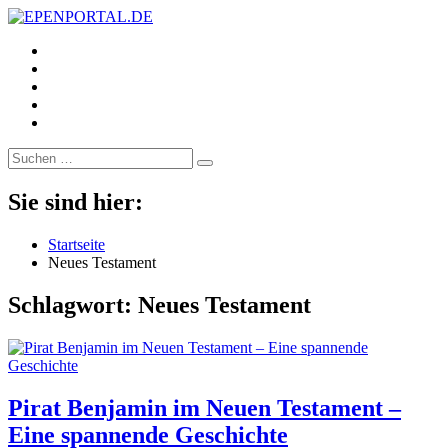
https://www.facebook.com/
EPENPORTAL.DE
Epische News aus Politik, Finanzen & Gesellschaft
https://twitter.com/
https://www.linkedin.com/
https://www.youtube.com/
https://www.pinterest.de/
Suche
nach:
Sie sind hier:
Startseite
Neues Testament
Schlagwort:
Neues Testament
Pirat Benjamin im Neuen Testament –
Eine spannende Geschichte