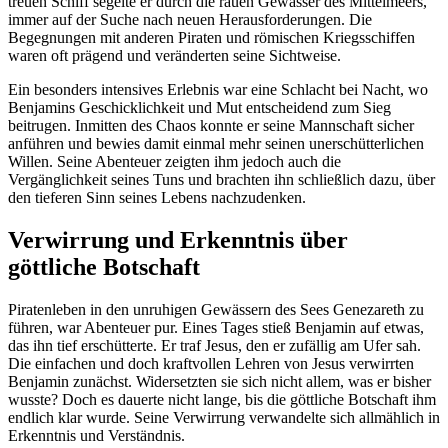
treuen Schiff segelte er durch die rauen Gewässer des Mittelmeers,
immer auf der Suche nach neuen Herausforderungen. Die
Begegnungen mit anderen Piraten und römischen Kriegsschiffen
waren oft prägend und veränderten seine Sichtweise.
Ein besonders intensives Erlebnis war eine Schlacht bei Nacht, wo
Benjamins Geschicklichkeit und Mut entscheidend zum Sieg
beitrugen. Inmitten des Chaos konnte er seine Mannschaft sicher
anführen und bewies damit einmal mehr seinen unerschütterlichen
Willen. Seine Abenteuer zeigten ihm jedoch auch die
Vergänglichkeit seines Tuns und brachten ihn schließlich dazu, über
den tieferen Sinn seines Lebens nachzudenken.
Verwirrung und Erkenntnis über
göttliche Botschaft
Piratenleben in den unruhigen Gewässern des Sees Genezareth zu
führen, war Abenteuer pur. Eines Tages stieß Benjamin auf etwas,
das ihn tief erschütterte. Er traf Jesus, den er zufällig am Ufer sah.
Die einfachen und doch kraftvollen Lehren von Jesus verwirrten
Benjamin zunächst. Widersetzten sie sich nicht allem, was er bisher
wusste? Doch es dauerte nicht lange, bis die göttliche Botschaft ihm
endlich klar wurde. Seine Verwirrung verwandelte sich allmählich in
Erkenntnis und Verständnis.