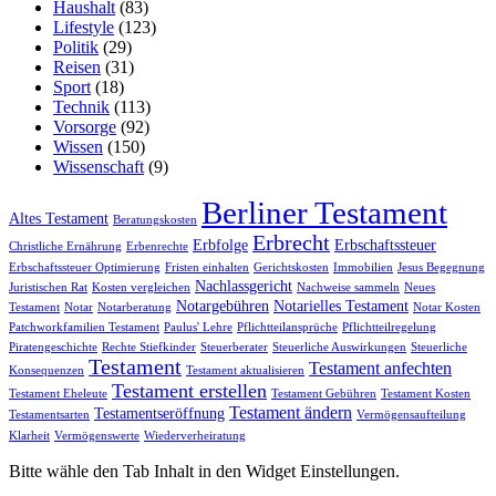
Haushalt
(83)
Lifestyle
(123)
Politik
(29)
Reisen
(31)
Sport
(18)
Technik
(113)
Vorsorge
(92)
Wissen
(150)
Wissenschaft
(9)
Berliner Testament
Altes Testament
Beratungskosten
Erbrecht
Erbfolge
Erbschaftssteuer
Christliche Ernährung
Erbenrechte
Erbschaftssteuer Optimierung
Fristen einhalten
Gerichtskosten
Immobilien
Jesus Begegnung
Nachlassgericht
Juristischen Rat
Kosten vergleichen
Nachweise sammeln
Neues
Notargebühren
Notarielles Testament
Testament
Notar
Notarberatung
Notar Kosten
Patchworkfamilien Testament
Paulus' Lehre
Pflichtteilansprüche
Pflichtteilregelung
Piratengeschichte
Rechte Stiefkinder
Steuerberater
Steuerliche Auswirkungen
Steuerliche
Testament
Testament anfechten
Konsequenzen
Testament aktualisieren
Testament erstellen
Testament Eheleute
Testament Gebühren
Testament Kosten
Testament ändern
Testamentseröffnung
Testamentsarten
Vermögensaufteilung
Klarheit
Vermögenswerte
Wiederverheiratung
Bitte wähle den Tab Inhalt in den Widget Einstellungen.