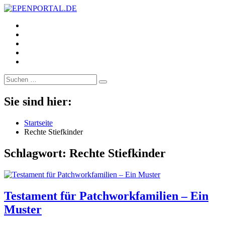
https://www.facebook.com/
EPENPORTAL.DE
Epische News aus Politik, Finanzen & Gesellschaft
https://twitter.com/
https://www.linkedin.com/
https://www.youtube.com/
https://www.pinterest.de/
Suche
nach:
Sie sind hier:
Startseite
Rechte Stiefkinder
Schlagwort:
Rechte Stiefkinder
Testament für Patchworkfamilien – Ein
Muster