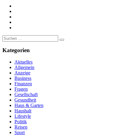
https://www.facebook.com/
https://twitter.com/
https://www.linkedin.com/
https://www.youtube.com/
https://www.pinterest.de/
Suche
nach:
Kategorien
Aktuelles
Allgemein
Anzeige
Business
Finanzen
Fragen
Gesellschaft
Gesundheit
Haus & Garten
Haushalt
Lifestyle
Politik
Reisen
Sport