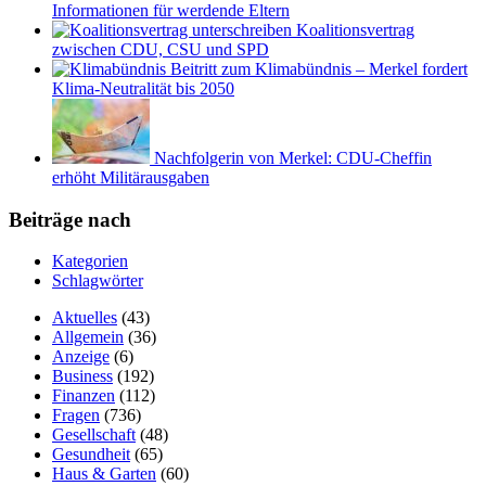
Informationen für werdende Eltern
Koalitionsvertrag
zwischen CDU, CSU und SPD
Beitritt zum Klimabündnis – Merkel fordert
Klima-Neutralität bis 2050
Nachfolgerin von Merkel: CDU-Cheffin
erhöht Militärausgaben
Beiträge nach
Kategorien
Schlagwörter
Aktuelles
(43)
Allgemein
(36)
Anzeige
(6)
Business
(192)
Finanzen
(112)
Fragen
(736)
Gesellschaft
(48)
Gesundheit
(65)
Haus & Garten
(60)