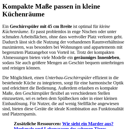
Kompakte Maße passen in kleine
Küchenräume
Ein
Geschirrspüler mit 45 cm Breite
ist optimal für
kleine
Küchenräume
. Er passt problemlos in enge Nischen oder unter
schmalen Arbeitsflächen, ohne dass wertvoller Platz verloren geht.
Dadurch lässt sich die Nutzung der vorhandenen Raumverhältnisse
maximieren, was besonders bei Wohnungen und appartements mit
begrenztem Platzangebot von Vorteil ist. Trotz der kompakten
Abmessungen bieten viele Modelle ein
geräumiges Innenleben
,
sodass Sie auch größere Mengen an Geschirr bequem unterbringen
und reinigen können.
Die Möglichkeit, einen
Unterbau-Geschirrspüler
effizient in die
bestehende Küche zu integrieren, sorgt für eine harmonische Optik
und erleichtert die Bedienung. Außerdem erlauben es kompakte
Maße, den Geschirrspüler flexibel an verschiedenen Stellen
einzusetzen, sei es neben dem Spülbecken oder in einer kleinen
Einbaulösung. Für Nutzer, die auf wenig Stellfläche angewiesen
sind, bieten diese Geräte die ideale Kombination aus Funktionalität
und Platzersparnis.
Zusätzliche Ressourcen:
Wie sieht ein Marder aus?
Merkmale und Lebensraum des scheuen Tieres