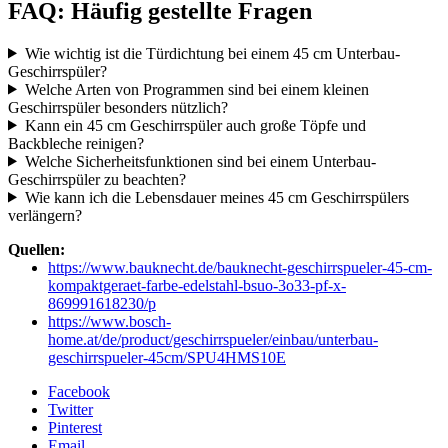
FAQ: Häufig gestellte Fragen
Wie wichtig ist die Türdichtung bei einem 45 cm Unterbau-
Geschirrspüler?
Welche Arten von Programmen sind bei einem kleinen
Geschirrspüler besonders nützlich?
Kann ein 45 cm Geschirrspüler auch große Töpfe und
Backbleche reinigen?
Welche Sicherheitsfunktionen sind bei einem Unterbau-
Geschirrspüler zu beachten?
Wie kann ich die Lebensdauer meines 45 cm Geschirrspülers
verlängern?
Quellen:
https://www.bauknecht.de/bauknecht-geschirrspueler-45-cm-
kompaktgeraet-farbe-edelstahl-bsuo-3o33-pf-x-
869991618230/p
https://www.bosch-
home.at/de/product/geschirrspueler/einbau/unterbau-
geschirrspueler-45cm/SPU4HMS10E
Facebook
Twitter
Pinterest
Email