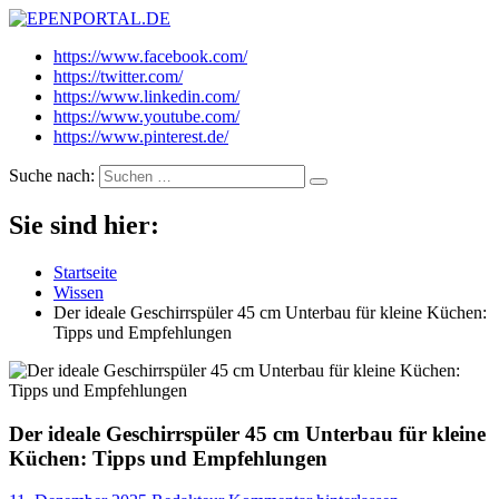
EPENPORTAL.DE
Epische News aus Politik, Finanzen & Gesellschaft
https://www.facebook.com/
https://twitter.com/
https://www.linkedin.com/
https://www.youtube.com/
https://www.pinterest.de/
Suche nach:
Sie sind hier:
Startseite
Wissen
Der ideale Geschirrspüler 45 cm Unterbau für kleine Küchen:
Tipps und Empfehlungen
Der ideale Geschirrspüler 45 cm Unterbau für kleine
Küchen: Tipps und Empfehlungen