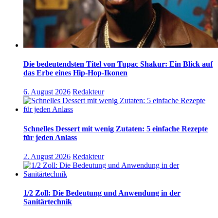
Die bedeutendsten Titel von Tupac Shakur: Ein Blick auf
das Erbe eines Hip-Hop-Ikonen
6. August 2026
Redakteur
Schnelles Dessert mit wenig Zutaten: 5 einfache Rezepte
für jeden Anlass
2. August 2026
Redakteur
1/2 Zoll: Die Bedeutung und Anwendung in der
Sanitärtechnik