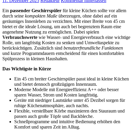
11. Dezember 2025
Redakteur
Kommentar hinterlassen
Ein
passender Geschirrspüler
für kleine Küchen sollte vor allem
durch seine
kompakten Maße
überzeugen, ohne dabei auf ein
geräumiges Innenleben zu verzichten. Mit einer Breite von 45 cm
bietet er die ideale Lösung, um auch bei begrenztem Raum eine
angenehme Nutzung zu ermöglichen. Dabei spielen
Verbrauchswerte
wie Wasser- und Energieverbrauch eine wichtige
Rolle, um langfristig Kosten zu senken und Umweltaspekte zu
berücksichtigen. Zusätzlich sind
benutzerfreundliche Funktionen
und kurze Programmdauern entscheidend für einen komfortablen
Spülprozess in kleinen Haushalten.
Das Wichtigste in Kürze
Ein 45 cm breiter Geschirrspüler passt ideal in kleine Küchen
und bietet dennoch großzügigen Innenraum.
Moderne Modelle mit Energieeffizienz A++ oder besser
sparen Wasser, Strom und Kosten langfristig.
Geräte mit niedriger Lautstärke unter 45 Dezibel sorgen für
ruhige Küchenatmosphäre, auch nachts.
Flexible, verstellbare Körbe maximieren den Stauraum und
passen auch große Töpfe und Backbleche.
Schnellprogramme und intuitive Bedienung erhöhen den
Komfort und sparen Zeit im Alltag.