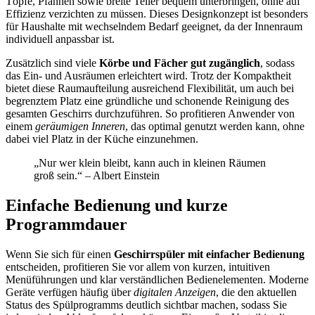
Töpfe, Pfannen sowie breite Teller bequem unterbringen, ohne auf
Effizienz verzichten zu müssen. Dieses Designkonzept ist besonders
für Haushalte mit wechselndem Bedarf geeignet, da der Innenraum
individuell anpassbar ist.
Zusätzlich sind viele
Körbe und Fächer gut zugänglich
, sodass
das Ein- und Ausräumen erleichtert wird. Trotz der Kompaktheit
bietet diese Raumaufteilung ausreichend Flexibilität, um auch bei
begrenztem Platz eine gründliche und schonende Reinigung des
gesamten Geschirrs durchzuführen. So profitieren Anwender von
einem
geräumigen Inneren
, das optimal genutzt werden kann, ohne
dabei viel Platz in der Küche einzunehmen.
„Nur wer klein bleibt, kann auch in kleinen Räumen
groß sein.“ – Albert Einstein
Einfache Bedienung und kurze
Programmdauer
Wenn Sie sich für einen
Geschirrspüler mit einfacher Bedienung
entscheiden, profitieren Sie vor allem von kurzen, intuitiven
Menüführungen und klar verständlichen Bedienelementen. Moderne
Geräte verfügen häufig über
digitalen Anzeigen
, die den aktuellen
Status des Spülprogramms deutlich sichtbar machen, sodass Sie