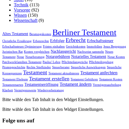
Technik
(113)
Vorsorge
(92)
Wissen
(150)
Wissenschaft
(9)
Berliner Testament
Altes Testament
Beratungskosten
Erbrecht
Erbfolge
Erbschaftssteuer
Christliche Ernährung
Erbenrechte
Erbschaftssteuer Optimierung
Fristen einhalten
Gerichtskosten
Immobilien
Jesus Begegnung
Nachlassgericht
Juristischen Rat
Kosten vergleichen
Nachweise sammeln
Neues
Notargebühren
Notarielles Testament
Testament
Notar
Notarberatung
Notar Kosten
Patchworkfamilien Testament
Paulus' Lehre
Pflichtteilansprüche
Pflichtteilregelung
Piratengeschichte
Rechte Stiefkinder
Steuerberater
Steuerliche Auswirkungen
Steuerliche
Testament
Testament anfechten
Konsequenzen
Testament aktualisieren
Testament erstellen
Testament Eheleute
Testament Gebühren
Testament Kosten
Testament ändern
Testamentseröffnung
Testamentsarten
Vermögensaufteilung
Klarheit
Vermögenswerte
Wiederverheiratung
Bitte wähle den Tab Inhalt in den Widget Einstellungen.
Bitte wähle den Tab Inhalt in den Widget Einstellungen.
Folge uns auf