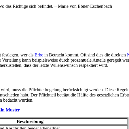
 wo das Richtige sich befindet. – Marie von Ebner-Eschenbach
festlegen, wer als
Erbe
in Betracht kommt. Oft sind dies die direkten
erteilung kann beispielsweise durch prozentuale Anteile geregelt werden
erzustellen, dass der letzte Willenswunsch respektiert wird.
 wird, muss die Pflichtteilregelung berücksichtigt werden. Diese Regel
chieden habt. Der Pflichtteil beträgt die Hälfte des gesetzlichen Erbt
en bedacht wurden.
Ein Muster
Beschreibung
d Anschriften beider Ehepartner.