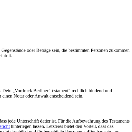
he Gegenstände oder Beträge sein, die bestimmten Personen zukommen
intritt.
ss Dein „Vordruck Berliner Testament“ rechtlich bindend und
h einen Notar oder Anwalt entscheidend sein.
dass jede Unterschrift datier ist. Für die Aufbewahrung des Testaments
richt
hinterlegen lassen. Letzteres bietet den Vorteil, dass das
 gut geschützt und für berechtigte Personen auffindbar sein, um