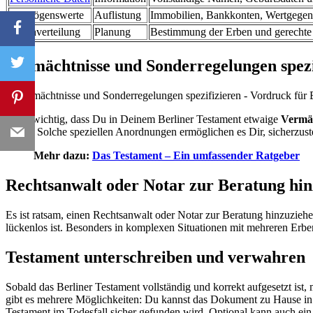
Vermögenswerte
Auflistung
Immobilien, Bankkonten, Wertgegen
Erbenverteilung
Planung
Bestimmung der Erben und gerechte 
Vermächtnisse und Sonderregelungen spezi
Es ist wichtig, dass Du in Deinem Berliner Testament etwaige
Vermäc
sollen. Solche speziellen Anordnungen ermöglichen es Dir, sicherzust
Mehr dazu:
Das Testament – Ein umfassender Ratgeber
Rechtsanwalt oder Notar zur Beratung hi
Es ist ratsam, einen Rechtsanwalt oder Notar zur Beratung hinzuziehe
lückenlos ist. Besonders in komplexen Situationen mit mehreren Erben
Testament unterschreiben und verwahren
Sobald das Berliner Testament vollständig und korrekt aufgesetzt ist,
gibt es mehrere Möglichkeiten: Du kannst das Dokument zu Hause in 
Testament im Todesfall sicher gefunden wird. Optional kann auch ein