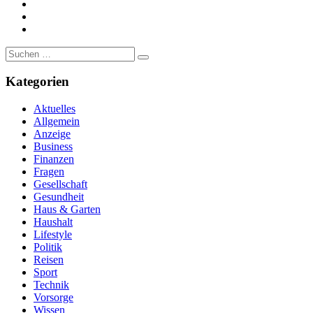
https://www.linkedin.com/
https://www.youtube.com/
https://www.pinterest.de/
Suche
nach:
Kategorien
Aktuelles
Allgemein
Anzeige
Business
Finanzen
Fragen
Gesellschaft
Gesundheit
Haus & Garten
Haushalt
Lifestyle
Politik
Reisen
Sport
Technik
Vorsorge
Wissen