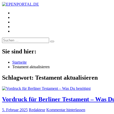
https://www.facebook.com/
EPENPORTAL.DE
Epische News aus Politik, Finanzen & Gesellschaft
https://twitter.com/
https://www.linkedin.com/
https://www.youtube.com/
https://www.pinterest.de/
Suche
nach:
Sie sind hier:
Startseite
Testament aktualisieren
Schlagwort:
Testament aktualisieren
Vordruck für Berliner Testament – Was Du
5. Februar 2025
Redakteur
Kommentar hinterlassen