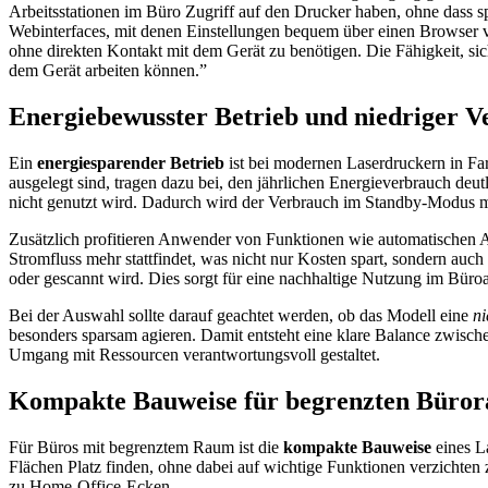
Arbeitsstationen im Büro Zugriff auf den Drucker haben, ohne dass spe
Webinterfaces, mit denen Einstellungen bequem über einen Browser 
ohne direkten Kontakt mit dem Gerät zu benötigen. Die Fähigkeit, sic
dem Gerät arbeiten können.”
Energiebewusster Betrieb und niedriger 
Ein
energiesparender Betrieb
ist bei modernen Laserdruckern in Fa
ausgelegt sind, tragen dazu bei, den jährlichen Energieverbrauch deu
nicht genutzt wird. Dadurch wird der Verbrauch im Standby-Modus min
Zusätzlich profitieren Anwender von Funktionen wie automatischen Absc
Stromfluss mehr stattfindet, was nicht nur Kosten spart, sondern auc
oder gescannt wird. Dies sorgt für eine nachhaltige Nutzung im Büro
Bei der Auswahl sollte darauf geachtet werden, ob das Modell eine
ni
besonders sparsam agieren. Damit entsteht eine klare Balance zwische
Umgang mit Ressourcen verantwortungsvoll gestaltet.
Kompakte Bauweise für begrenzten Büro
Für Büros mit begrenztem Raum ist die
kompakte Bauweise
eines La
Flächen Platz finden, ohne dabei auf wichtige Funktionen verzichten
zu Home-Office-Ecken.