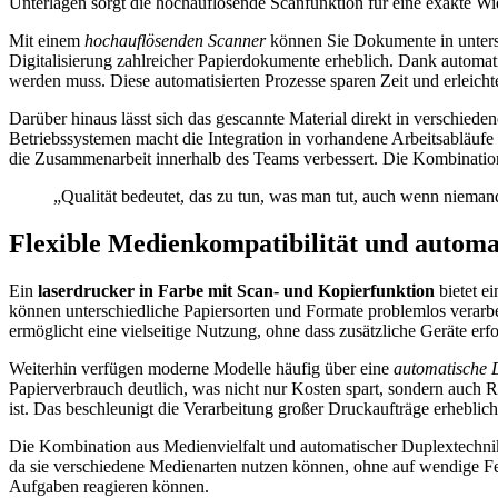
Unterlagen sorgt die hochauflösende Scanfunktion für eine exakte Wi
Mit einem
hochauflösenden Scanner
können Sie Dokumente in untersc
Digitalisierung zahlreicher Papierdokumente erheblich. Dank automati
werden muss. Diese automatisierten Prozesse sparen Zeit und erleicht
Darüber hinaus lässt sich das gescannte Material direkt in verschi
Betriebssystemen macht die Integration in vorhandene Arbeitsabläufe
die Zusammenarbeit innerhalb des Teams verbessert. Die Kombination au
„Qualität bedeutet, das zu tun, was man tut, auch wenn nieman
Flexible Medienkompatibilität und automa
Ein
laserdrucker in Farbe mit Scan- und Kopierfunktion
bietet e
können unterschiedliche Papiersorten und Formate problemlos verarbei
ermöglicht eine vielseitige Nutzung, ohne dass zusätzliche Geräte erfo
Weiterhin verfügen moderne Modelle häufig über eine
automatische 
Papierverbrauch deutlich, was nicht nur Kosten spart, sondern auch
ist. Das beschleunigt die Verarbeitung großer Druckaufträge erheblic
Die Kombination aus Medienvielfalt und automatischer Duplextechnik tr
da sie verschiedene Medienarten nutzen können, ohne auf wendige Fein
Aufgaben reagieren können.