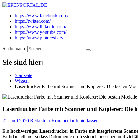
EPENPORTAL.DE
Epische News aus Politik, Finanzen & Gesellschaft
https://www.facebook.com/
https://twitter.com/
https://www.linkedin.com/
https://www.youtube.com/
https://www.pinterest.de/
Suche nach:
Sie sind hier:
Startseite
Wissen
Laserdrucker Farbe mit Scanner und Kopierer: Die besten Mode
Laserdrucker Farbe mit Scanner und Kopierer: Die b
21. Juni 2026
Redakteur
Kommentar hinterlassen
Ein
hochwertiger Laserdrucker in Farbe mit integriertem Scann
Farbdarstellung, sodass Dokumente professionell aussehen und vielfä