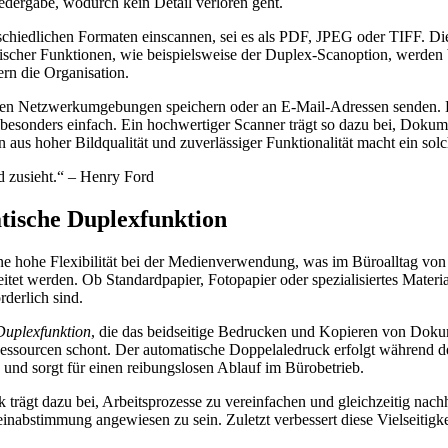
edergabe, wodurch kein Detail verloren geht.
hiedlichen Formaten einscannen, sei es als PDF, JPEG oder TIFF. Die 
scher Funktionen, wie beispielsweise der Duplex-Scanoption, werden be
ern die Organisation.
edenen Netzwerkumgebungen speichern oder an E-Mail-Adressen senden. D
 besonders einfach. Ein hochwertiger Scanner trägt so dazu bei, Dokum
s hoher Bildqualität und zuverlässiger Funktionalität macht ein solche
d zusieht.“ – Henry Ford
tische Duplexfunktion
ine hohe Flexibilität bei der Medienverwendung, was im Büroalltag von
tet werden. Ob Standardpapier, Fotopapier oder spezialisiertes Materia
rderlich sind.
Duplexfunktion
, die das beidseitige Bedrucken und Kopieren von Dokume
 Ressourcen schont. Der automatische Doppelaledruck erfolgt während
h und sorgt für einen reibungslosen Ablauf im Bürobetrieb.
ägt dazu bei, Arbeitsprozesse zu vereinfachen und gleichzeitig nachhalt
abstimmung angewiesen zu sein. Zuletzt verbessert diese Vielseitigkeit 