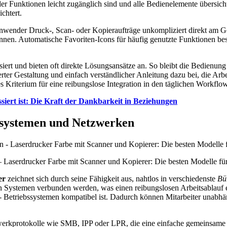
der Funktionen leicht zugänglich sind und alle Bedienelemente übersich
chtert.
ender Druck-, Scan- oder Kopieraufträge unkompliziert direkt am Gerät
nen. Automatische Favoriten-Icons für häufig genutzte Funktionen besc
rt und bieten oft direkte Lösungsansätze an. So bleibt die Bedienung 
rter Gestaltung und einfach verständlicher Anleitung dazu bei, die Arb
es Kriterium für eine reibungslose Integration in den täglichen Workflow
ssiert ist: Die Kraft der Dankbarkeit in Beziehungen
bssystemen und Netzwerken
 Laserdrucker Farbe mit Scanner und Kopierer: Die besten Modelle fü
er
zeichnet sich durch seine Fähigkeit aus, nahtlos in verschiedenste
Bü
 Systemen verbunden werden, was einen reibungslosen Arbeitsablauf erm
- Betriebssystemen kompatibel ist. Dadurch können Mitarbeiter unabhä
werkprotokolle wie SMB, IPP oder LPR, die eine einfache gemeinsame 