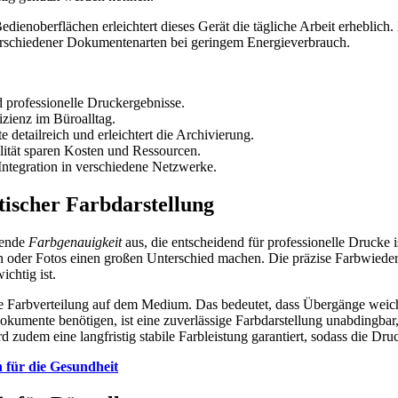
dienoberflächen erleichtert dieses Gerät die tägliche Arbeit erheblich
verschiedener Dokumentenarten bei geringem Energieverbrauch.
d professionelle Druckergebnisse.
zienz im Büroalltag.
 detailreich und erleichtert die Archivierung.
ität sparen Kosten und Ressourcen.
ntegration in verschiedene Netzwerke.
tischer Farbdarstellung
kende
Farbgenauigkeit
aus, die entscheidend für professionelle Drucke
en oder Fotos einen großen Unterschied machen. Die präzise Farbwiederg
ichtig ist.
e Farbverteilung auf dem Medium. Das bedeutet, dass Übergänge weich
mente benötigen, ist eine zuverlässige Farbdarstellung unabdingbar, u
zudem eine langfristig stabile Farbleistung garantiert, sodass die Dr
 für die Gesundheit