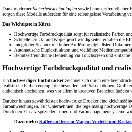
Dank moderner
Sicherheitstechnologien
sowie benutzerfreundlicher Be
sorgen diese Modelle außerdem für eine reibungslose Verarbeitung 
Das Wichtigste in Kürze
Hochwertige Farbdruckqualität sorgt für realistische Farben un
Schnelle Druck- und Kopiergeschwindigkeiten erhöhen die Effi
Integrierter Scanner mit hoher Auflösung digitalisiert Dokumente
Automatische Duplexfunktion und vielfältige Medienkompatibil
Benutzerfreundliche Bedienung via Touchscreen und einfache I
Hochwertige Farbdruckqualität und realis
Ein
hochwertiger Farbdrucker
zeichnet sich durch eine beeindruc
realistische Farben erzeugt, die besonders bei Präsentationen, Grafik
authentisch erscheinen, was vor allem in kreativen Branchen äußerst w
Darüber hinaus gewährleisten hochwertige Drucker eine gleichmäßig
Farbabweichungen. Für Unternehmen, die regelmäßig hochwertige Doku
Durch den Einsatz spezieller Toner- und Farbmanagementsysteme wird 
Dazu mehr:
Kaffee auf leerem Magen: Vorteile und Risiken