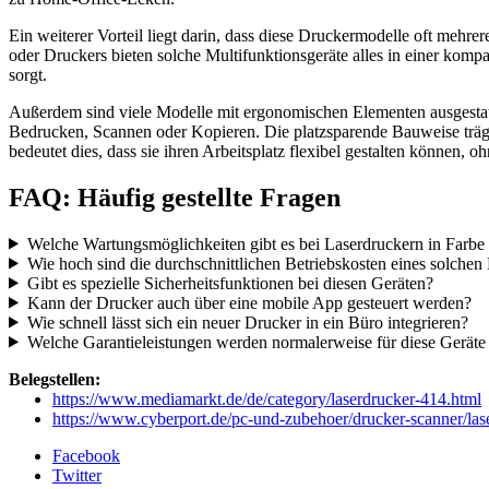
Ein weiterer Vorteil liegt darin, dass diese Druckermodelle oft mehr
oder Druckers bieten solche Multifunktionsgeräte alles in einer komp
sorgt.
Außerdem sind viele Modelle mit ergonomischen Elementen ausgestatte
Bedrucken, Scannen oder Kopieren. Die platzsparende Bauweise trägt
bedeutet dies, dass sie ihren Arbeitsplatz flexibel gestalten können, 
FAQ: Häufig gestellte Fragen
Welche Wartungsmöglichkeiten gibt es bei Laserdruckern in Farbe
Wie hoch sind die durchschnittlichen Betriebskosten eines solchen
Gibt es spezielle Sicherheitsfunktionen bei diesen Geräten?
Kann der Drucker auch über eine mobile App gesteuert werden?
Wie schnell lässt sich ein neuer Drucker in ein Büro integrieren?
Welche Garantieleistungen werden normalerweise für diese Geräte
Belegstellen:
https://www.mediamarkt.de/de/category/laserdrucker-414.html
https://www.cyberport.de/pc-und-zubehoer/drucker-scanner/las
Facebook
Twitter