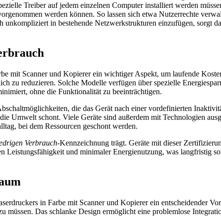
zielle Treiber auf jedem einzelnen Computer installiert werden müssen.
vorgenommen werden können. So lassen sich etwa Nutzerrechte verwalt
h unkompliziert in bestehende Netzwerkstrukturen einzufügen, sorgt da
Verbrauch
rbe mit Scanner und Kopierer ein wichtiger Aspekt, um laufende Kosten
tlich zu reduzieren. Solche Modelle verfügen über spezielle Energiespar
imiert, ohne die Funktionalität zu beeinträchtigen.
haltmöglichkeiten, die das Gerät nach einer vordefinierten Inaktivität
h die Umwelt schont. Viele Geräte sind außerdem mit Technologien ausg
alltag, bei dem Ressourcen geschont werden.
edrigen Verbrauch
-Kennzeichnung trägt. Geräte mit dieser Zertifizier
n Leistungsfähigkeit und minimaler Energienutzung, was langfristig sow
raum
serdruckers in Farbe mit Scanner und Kopierer ein entscheidender Vortei
 zu müssen. Das schlanke Design ermöglicht eine problemlose Integrati