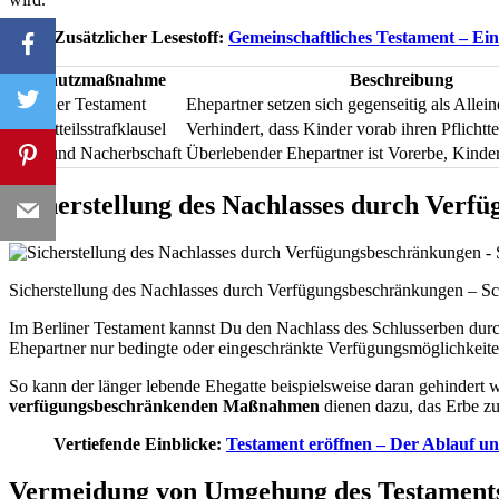
Zusätzlicher Lesestoff:
Gemeinschaftliches Testament – Ei
Schutzmaßnahme
Beschreibung
Berliner Testament
Ehepartner setzen sich gegenseitig als Allein
Pflichtteilsstrafklausel
Verhindert, dass Kinder vorab ihren Pflichtte
Vor- und Nacherbschaft
Überlebender Ehepartner ist Vorerbe, Kinde
Sicherstellung des Nachlasses durch Verf
Sicherstellung des Nachlasses durch Verfügungsbeschränkungen – Sch
Im Berliner Testament kannst Du den Nachlass des Schlusserben durc
Ehepartner nur bedingte oder eingeschränkte Verfügungsmöglichkeiten
So kann der länger lebende Ehegatte beispielsweise daran gehinder
verfügungsbeschränkenden Maßnahmen
dienen dazu, das Erbe zu
Vertiefende Einblicke:
Testament eröffnen – Der Ablauf u
Vermeidung von Umgehung des Testament