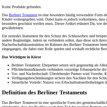
Keine Produkte gefunden.
Das
Berliner Testament
ist eine besonders häufig verwendete Form de
Kinder weitergegeben wird. Dabei kann es jedoch vorkommen, dass der
besonders geschützt werden muss. Dieser Artikel erläutert Dir, wie d
gewährleisten.
Ein zentrales Instrument für den Schutz des Schlusserben sind beispi
andere Begünstigte, indem sie verhindern sollen, dass diese sich ihre
Nacherbschaftskonstruktion im Rahmen des Berliner Testaments biete
eingegangen, die dabei eine Rolle spielen und weshalb rechtliche Bera
Das Wichtigste in Kürze
Berliner Testament: Ehepartner setzen sich gegenseitig als All
Pflichtteilsstrafklauseln verhindern vorzeitige Erbansprüche d
Vor- und Nacherbschaft: Überlebender Partner wird Vorerbe, 
Verfügungsbeschränkungen sichern den Nachlass für den Schlu
Steuerliche Vorteile: Nutzen von Erbschaftssteuerfreibeträgen
Definition des Berliner Testaments
Das
Berliner Testament
ist eine spezifische Form des gemeinschaftlic
gleichzeitig, dass der Nachlass nach dem Tod des zweiten Partners 