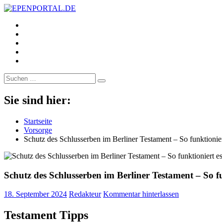
https://www.facebook.com/
EPENPORTAL.DE
Epische News aus Politik, Finanzen & Gesellschaft
https://twitter.com/
https://www.linkedin.com/
https://www.youtube.com/
https://www.pinterest.de/
Suche
nach:
Sie sind hier:
Startseite
Vorsorge
Schutz des Schlusserben im Berliner Testament – So funktionier
Schutz des Schlusserben im Berliner Testament – So fu
18. September 2024
Redakteur
Kommentar hinterlassen
Testament Tipps