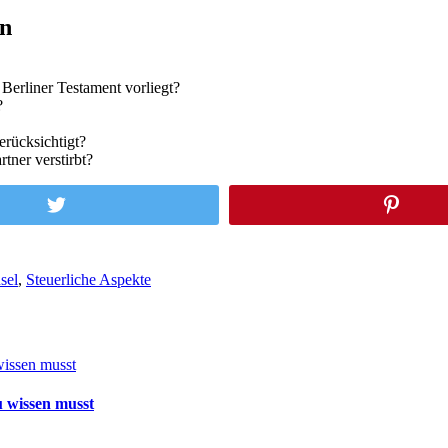
en
 Berliner Testament vorliegt?
?
erücksichtigt?
tner verstirbt?
usel
,
Steuerliche Aspekte
 wissen musst