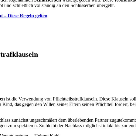
ibt und schließlich vollständig an den Schlusserben übergeht.
nt – Diese Regeln gelten
strafklauseln
ben
ist die Verwendung von Pflichtteilsstrafklauseln. Diese Klauseln soll
n Kind, das gegen den Willen seiner Eltern seinen Pflichtteil fordert, be
hlass zunächst ungeschmälert dem überlebenden Partner zugutekommt. Da
n zu respektieren. So bleibt der Nachlass möglichst intakt bis zur end
te Verantwortung. – Helmut Kohl