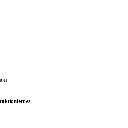
t es
nktioniert es