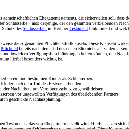
s gemeinschaftlichen Ehegattentestaments, die sicherstellen soll, das
 Schlusserbe – also derjenige, der den gesamten verbleibenden Nachlas
er Schutz des
Schlusserben
im Berliner
Testament
funktioniert und welc
elsweise die sogenannten Pflichtteilsstrafklauseln. Diese Klauseln wi
n
Pflichtteil
bereits nach dem Tod des ersten Elternteils auszahlen lassen
t und inwiefern Verfügungsbeschränkungen helfen können, den Nachlas
tung hierbei besonders wichtig ist.
einerben ein und bestimmen Kinder als Schlusserben.
er Kinder nach dem Tod des Erstversterbenden.
Kinder Nacherben, um Vermögensschutz zu gewährleisten.
sserben vor ungewollten Verfügungen des überlebenden Partners.
 durch geschickte Nachlassplanung.
hen Testaments, das von Ehepartnern erstellt wird. Hierbei setzen sich 
an den sogenannten
Schlusserben
weitergegeben wird. Diese Konstruktio