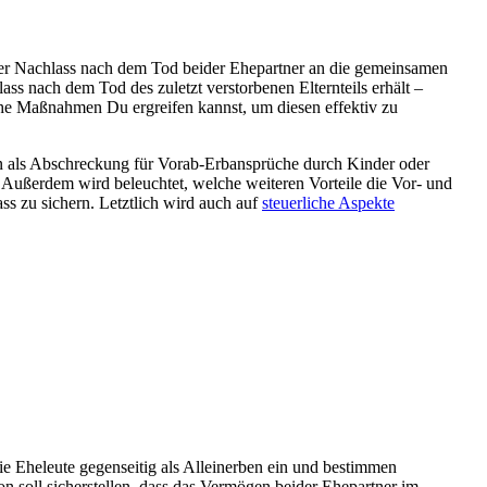
s der Nachlass nach dem Tod beider Ehepartner an die gemeinsamen
s nach dem Tod des zuletzt verstorbenen Elternteils erhält –
he Maßnahmen Du ergreifen kannst, um diesen effektiv zu
rken als Abschreckung für Vorab-Erbansprüche durch Kinder oder
. Außerdem wird beleuchtet, welche weiteren Vorteile die Vor- und
s zu sichern. Letztlich wird auch auf
steuerliche Aspekte
die Eheleute gegenseitig als Alleinerben ein und bestimmen
n soll sicherstellen, dass das Vermögen beider Ehepartner im