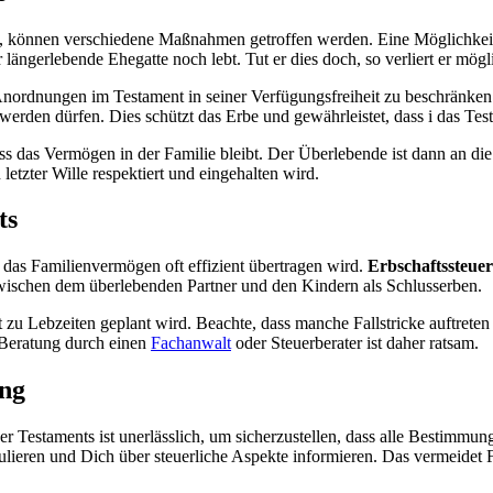
 können verschiedene Maßnahmen getroffen werden. Eine Möglichkeit ist
er längerlebende Ehegatte noch lebt. Tut er dies doch, so verliert er mö
Anordnungen im Testament in seiner Verfügungsfreiheit zu beschränken
rden dürfen. Dies schützt das Erbe und gewährleistet, dass i das Tes
ss das Vermögen in der Familie bleibt. Der Überlebende ist dann an d
letzter Wille respektiert und eingehalten wird.
ts
 das Familienvermögen oft effizient übertragen wird.
Erbschaftssteuer
wischen dem überlebenden Partner und den Kindern als Schlusserben.
 zu Lebzeiten geplant wird. Beachte, dass manche Fallstricke auftreten
e Beratung durch einen
Fachanwalt
oder Steuerberater ist daher ratsam.
ung
ner Testaments ist unerlässlich, um sicherzustellen, dass alle Bestimmu
eren und Dich über steuerliche Aspekte informieren. Das vermeidet Feh