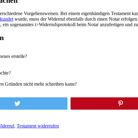
machen
 verschiedene Vorgehensweisen. Bei einem eigenhändigen Testament kann
rkundet
wurde, muss der Widerruf ebenfalls durch einen Notar erfolgen. I
t, ein sogenanntes i>Widerrufsprotokoll beim Notar anzufertigen und z
en
eues erstelle?
öchte?
hen Gründen nicht mehr schreiben kann?
Widerruf
,
Testament widerrufen