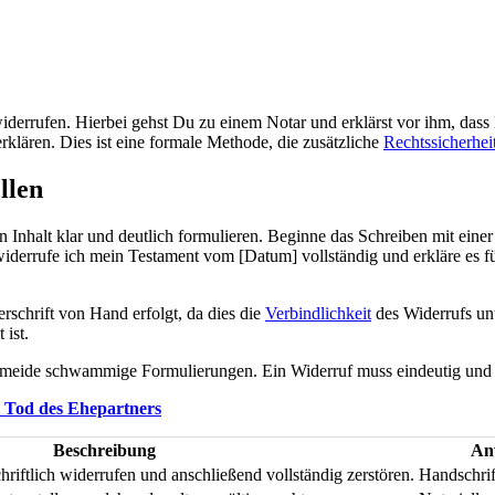
iderrufen. Hierbei gehst Du zu einem Notar und erklärst vor ihm, das
rklären. Dies ist eine formale Methode, die zusätzliche
Rechtssicherhei
llen
n Inhalt klar und deutlich formulieren. Beginne das Schreiben mit ein
rrufe ich mein Testament vom [Datum] vollständig und erkläre es für u
rschrift von Hand erfolgt, da dies die
Verbindlichkeit
des Widerrufs unt
 ist.
ermeide schwammige Formulierungen. Ein Widerruf muss eindeutig und 
 Tod des Ehepartners
Beschreibung
An
riftlich widerrufen und anschließend vollständig zerstören.
Handschrif