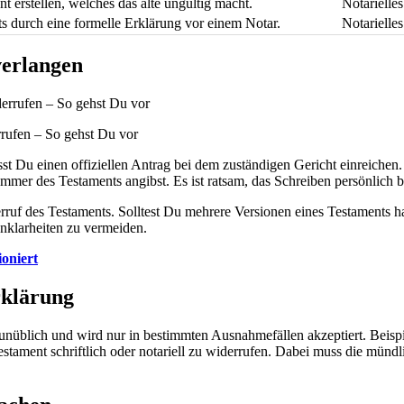
nt erstellen, welches das alte ungültig macht.
Notarielle
s durch eine formelle Erklärung vor einem Notar.
Notarielle
verlangen
rrufen – So gehst Du vor
t Du einen offiziellen Antrag bei dem zuständigen Gericht einreichen.
ummer des Testaments angibst. Es ist ratsam, das Schreiben persönlich
f des Testaments. Solltest Du mehrere Versionen eines Testaments habe
Unklarheiten zu vermeiden.
oniert
rklärung
 unüblich und wird nur in bestimmten Ausnahmefällen akzeptiert. Beispi
Testament schriftlich oder notariell zu widerrufen. Dabei muss die mün