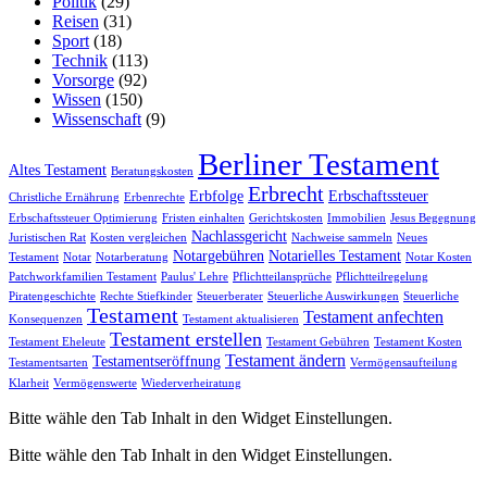
Politik
(29)
Reisen
(31)
Sport
(18)
Technik
(113)
Vorsorge
(92)
Wissen
(150)
Wissenschaft
(9)
Berliner Testament
Altes Testament
Beratungskosten
Erbrecht
Erbfolge
Erbschaftssteuer
Christliche Ernährung
Erbenrechte
Erbschaftssteuer Optimierung
Fristen einhalten
Gerichtskosten
Immobilien
Jesus Begegnung
Nachlassgericht
Juristischen Rat
Kosten vergleichen
Nachweise sammeln
Neues
Notargebühren
Notarielles Testament
Testament
Notar
Notarberatung
Notar Kosten
Patchworkfamilien Testament
Paulus' Lehre
Pflichtteilansprüche
Pflichtteilregelung
Piratengeschichte
Rechte Stiefkinder
Steuerberater
Steuerliche Auswirkungen
Steuerliche
Testament
Testament anfechten
Konsequenzen
Testament aktualisieren
Testament erstellen
Testament Eheleute
Testament Gebühren
Testament Kosten
Testament ändern
Testamentseröffnung
Testamentsarten
Vermögensaufteilung
Klarheit
Vermögenswerte
Wiederverheiratung
Bitte wähle den Tab Inhalt in den Widget Einstellungen.
Bitte wähle den Tab Inhalt in den Widget Einstellungen.