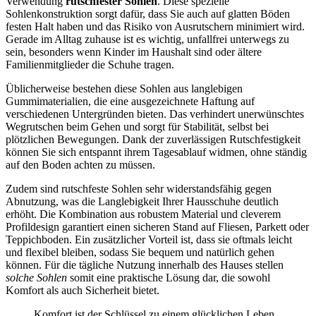
Verwendung
rutschfester Sohlen
. Diese spezielle
Sohlenkonstruktion sorgt dafür, dass Sie auch auf glatten Böden
festen Halt haben und das Risiko von Ausrutschern minimiert wird.
Gerade im Alltag zuhause ist es wichtig, unfallfrei unterwegs zu
sein, besonders wenn Kinder im Haushalt sind oder ältere
Familienmitglieder die Schuhe tragen.
Üblicherweise bestehen diese Sohlen aus langlebigen
Gummimaterialien, die eine ausgezeichnete Haftung auf
verschiedenen Untergründen bieten. Das verhindert unerwünschtes
Wegrutschen beim Gehen und sorgt für Stabilität, selbst bei
plötzlichen Bewegungen. Dank der zuverlässigen Rutschfestigkeit
können Sie sich entspannt ihrem Tagesablauf widmen, ohne ständig
auf den Boden achten zu müssen.
Zudem sind rutschfeste Sohlen sehr widerstandsfähig gegen
Abnutzung, was die Langlebigkeit Ihrer Hausschuhe deutlich
erhöht. Die Kombination aus robustem Material und cleverem
Profildesign garantiert einen sicheren Stand auf Fliesen, Parkett oder
Teppichboden. Ein zusätzlicher Vorteil ist, dass sie oftmals leicht
und flexibel bleiben, sodass Sie bequem und natürlich gehen
können. Für die tägliche Nutzung innerhalb des Hauses stellen
solche Sohlen
somit eine praktische Lösung dar, die sowohl
Komfort als auch Sicherheit bietet.
Komfort ist der Schlüssel zu einem glücklichen Leben.