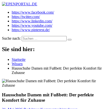
EPENPORTAL.DE
Epische News aus Politik, Finanzen & Gesellschaft
https://www.facebook.com/
https://twitter.com/
https://www.linkedin.com/
https://www.youtube.com/
https://www.pinterest.de/
Suche nach:
Sie sind hier:
Startseite
Wissen
Hausschuhe Damen mit Fußbett: Der perfekte Komfort für
Zuhause
Hausschuhe Damen mit Fußbett: Der perfekte
Komfort für Zuhause