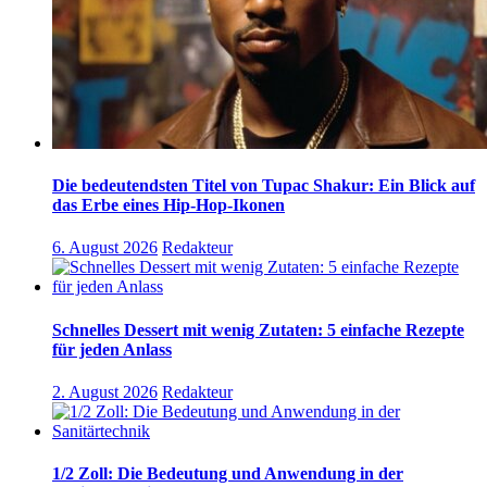
Die bedeutendsten Titel von Tupac Shakur: Ein Blick auf
das Erbe eines Hip-Hop-Ikonen
6. August 2026
Redakteur
Schnelles Dessert mit wenig Zutaten: 5 einfache Rezepte
für jeden Anlass
2. August 2026
Redakteur
1/2 Zoll: Die Bedeutung und Anwendung in der