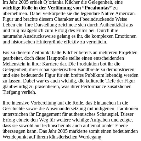
Im Jahr 2005 erhielt Q’orianka Kilcher die Gelegenheit, eine
wichtige Rolle in der Verfilmung von “Pocahontas”
zu
übernehmen. Dabei verkörperte sie die legendäre Native American-
Figur und brachte diesem Charakter auf beeindruckende Weise
Leben ein. Ihre Darstellung zeichnete sich durch Authentizität aus
und trug maßgeblich zum Erfolg des Films bei. Durch ihre
naturnahe Ausdrucksweise gelang es ihr, die komplexen Emotionen
und historischen Hintergründe effektiv zu vermitteln.
Bis zu diesem Zeitpunkt hatte Kilcher bereits an mehreren Projekten
gearbeitet, doch diese Hauptrolle stellte einen entscheidenden
Meilenstein in ihrer Karriere dar. Die Produktion bot ihr die
Gelegenheit, ihrer schauspielerischen Bandbreite zu demonstrieren
und eine bedeutende Figur für ein breites Publikum lebendig werden
zu lassen. Dabei war es auch wichtig, die kulturelle Tiefe der Figur
glaubwürdig zu präsentieren, was ihrer Performance zusätzlichen
Tiefgang verlieh.
Ihre intensive Vorbereitung auf die Rolle, das Eintauchen in die
Geschichte sowie die Auseinandersetzung mit indigenen Traditionen
unterstrichen ihr Engagement für authentisches Schauspiel. Dieser
Erfolg ebnete den Weg für weitere wichtige Aufgaben und zeigte,
dass sie sowohl auf technischer als auch auf emotionaler Ebene
überzeugen kann. Das Jahr 2005 markierte somit einen bedeutenden
Wendepunkt auf ihrem künstlerischen Werdegang.