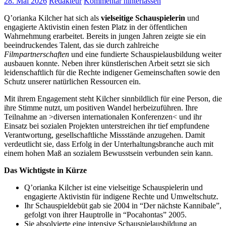
28. Mai 2026
Redakteur
Kommentar hinterlassen
Q’orianka Kilcher hat sich als
vielseitige Schauspielerin
und
engagierte Aktivistin einen festen Platz in der öffentlichen
Wahrnehmung erarbeitet. Bereits in jungen Jahren zeigte sie ein
beeindruckendes Talent, das sie durch zahlreiche
Filmpartnerschaften
und eine fundierte Schauspielausbildung weiter
ausbauen konnte. Neben ihrer künstlerischen Arbeit setzt sie sich
leidenschaftlich für die Rechte indigener Gemeinschaften sowie den
Schutz unserer natürlichen Ressourcen ein.
Mit ihrem Engagement steht Kilcher sinnbildlich für eine Person, die
ihre Stimme nutzt, um positiven Wandel herbeizuführen. Ihre
Teilnahme an >diversen internationalen Konferenzen< und ihr
Einsatz bei sozialen Projekten unterstreichen ihr tief empfundene
Verantwortung, gesellschaftliche Missstände anzugehen. Damit
verdeutlicht sie, dass Erfolg in der Unterhaltungsbranche auch mit
einem hohen Maß an sozialem Bewusstsein verbunden sein kann.
Das Wichtigste in Kürze
Q’orianka Kilcher ist eine vielseitige Schauspielerin und
engagierte Aktivistin für indigene Rechte und Umweltschutz.
Ihr Schauspieldebüt gab sie 2004 in “Der nächste Kannibale”,
gefolgt von ihrer Hauptrolle in “Pocahontas” 2005.
Sie absolvierte eine intensive Schauspielausbildung an