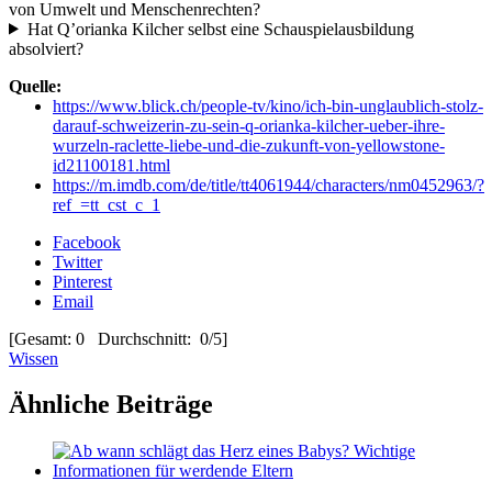
von Umwelt und Menschenrechten?
Hat Q’orianka Kilcher selbst eine Schauspielausbildung
absolviert?
Quelle:
https://www.blick.ch/people-tv/kino/ich-bin-unglaublich-stolz-
darauf-schweizerin-zu-sein-q-orianka-kilcher-ueber-ihre-
wurzeln-raclette-liebe-und-die-zukunft-von-yellowstone-
id21100181.html
https://m.imdb.com/de/title/tt4061944/characters/nm0452963/?
ref_=tt_cst_c_1
Facebook
Twitter
Pinterest
Email
[Gesamt: 0 Durchschnitt: 0/5]
Wissen
Ähnliche Beiträge