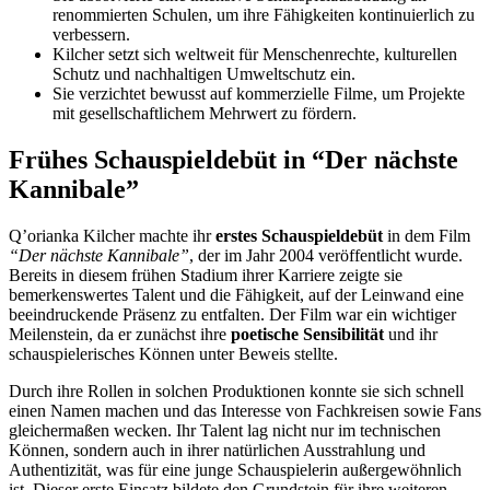
renommierten Schulen, um ihre Fähigkeiten kontinuierlich zu
verbessern.
Kilcher setzt sich weltweit für Menschenrechte, kulturellen
Schutz und nachhaltigen Umweltschutz ein.
Sie verzichtet bewusst auf kommerzielle Filme, um Projekte
mit gesellschaftlichem Mehrwert zu fördern.
Frühes Schauspieldebüt in “Der nächste
Kannibale”
Q’orianka Kilcher machte ihr
erstes Schauspieldebüt
in dem Film
“Der nächste Kannibale”
, der im Jahr 2004 veröffentlicht wurde.
Bereits in diesem frühen Stadium ihrer Karriere zeigte sie
bemerkenswertes Talent und die Fähigkeit, auf der Leinwand eine
beeindruckende Präsenz zu entfalten. Der Film war ein wichtiger
Meilenstein, da er zunächst ihre
poetische Sensibilität
und ihr
schauspielerisches Können unter Beweis stellte.
Durch ihre Rollen in solchen Produktionen konnte sie sich schnell
einen Namen machen und das Interesse von Fachkreisen sowie Fans
gleichermaßen wecken. Ihr Talent lag nicht nur im technischen
Können, sondern auch in ihrer natürlichen Ausstrahlung und
Authentizität, was für eine junge Schauspielerin außergewöhnlich
ist. Dieser erste Einsatz bildete den Grundstein für ihre weiteren