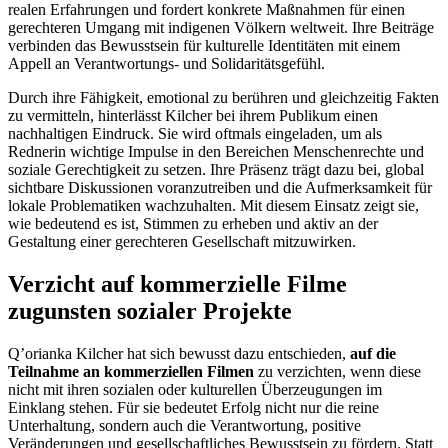
realen Erfahrungen und fordert konkrete Maßnahmen für einen
gerechteren Umgang mit indigenen Völkern weltweit. Ihre Beiträge
verbinden das Bewusstsein für kulturelle Identitäten mit einem
Appell an Verantwortungs- und Solidaritätsgefühl.
Durch ihre Fähigkeit, emotional zu berühren und gleichzeitig Fakten
zu vermitteln, hinterlässt Kilcher bei ihrem Publikum einen
nachhaltigen Eindruck. Sie wird oftmals eingeladen, um als
Rednerin wichtige Impulse in den Bereichen Menschenrechte und
soziale Gerechtigkeit zu setzen. Ihre Präsenz trägt dazu bei, global
sichtbare Diskussionen voranzutreiben und die Aufmerksamkeit für
lokale Problematiken wachzuhalten. Mit diesem Einsatz zeigt sie,
wie bedeutend es ist, Stimmen zu erheben und aktiv an der
Gestaltung einer gerechteren Gesellschaft mitzuwirken.
Verzicht auf kommerzielle Filme
zugunsten sozialer Projekte
Q’orianka Kilcher hat sich bewusst dazu entschieden,
auf die
Teilnahme an kommerziellen Filmen
zu verzichten, wenn diese
nicht mit ihren sozialen oder kulturellen Überzeugungen im
Einklang stehen. Für sie bedeutet Erfolg nicht nur die reine
Unterhaltung, sondern auch die Verantwortung, positive
Veränderungen und gesellschaftliches Bewusstsein zu fördern. Statt