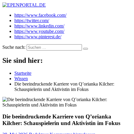
EPENPORTAL.DE
Epische News aus Politik, Finanzen & Gesellschaft
https://www.facebook.com/
https://twitter.com/
https://www.linkedin.com/
https://www.youtube.com/
https://www.pinterest.de/
Suche nach:
Sie sind hier:
Startseite
Wissen
Die beeindruckende Karriere von Q’orianka Kilcher:
Schauspielerin und Aktivistin im Fokus
Die beeindruckende Karriere von Q’orianka
Kilcher: Schauspielerin und Aktivistin im Fokus