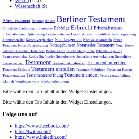
Wissen
(150)
Wissenschaft
(9)
Berliner Testament
Altes Testament
Beratungskosten
Erbrecht
Erbfolge
Erbschaftssteuer
Christliche Ernährung
Erbenrechte
Erbschaftssteuer Optimierung
Fristen einhalten
Gerichtskosten
Immobilien
Jesus Begegnung
Nachlassgericht
Juristischen Rat
Kosten vergleichen
Nachweise sammeln
Neues
Notargebühren
Notarielles Testament
Testament
Notar
Notarberatung
Notar Kosten
Patchworkfamilien Testament
Paulus' Lehre
Pflichtteilansprüche
Pflichtteilregelung
Piratengeschichte
Rechte Stiefkinder
Steuerberater
Steuerliche Auswirkungen
Steuerliche
Testament
Testament anfechten
Konsequenzen
Testament aktualisieren
Testament erstellen
Testament Eheleute
Testament Gebühren
Testament Kosten
Testament ändern
Testamentseröffnung
Testamentsarten
Vermögensaufteilung
Klarheit
Vermögenswerte
Wiederverheiratung
Bitte wähle den Tab Inhalt in den Widget Einstellungen.
Bitte wähle den Tab Inhalt in den Widget Einstellungen.
Folge uns auf
https://www.facebook.com/
https://twitter.com/
https://www.linkedin.com/