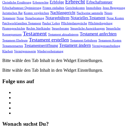
Erbrecht
Erbfolge
Erbschaftssteuer
Christliche Ernährung
Erbenrechte
Erbschaftssteuer Optimierung
Fristen einhalten
Gerichtskosten
Immobilien
Jesus Begegnung
Nachlassgericht
Juristischen Rat
Kosten vergleichen
Nachweise sammeln
Neues
Notargebühren
Notarielles Testament
Testament
Notar
Notarberatung
Notar Kosten
Patchworkfamilien Testament
Paulus' Lehre
Pflichtteilansprüche
Pflichtteilregelung
Piratengeschichte
Rechte Stiefkinder
Steuerberater
Steuerliche Auswirkungen
Steuerliche
Testament
Testament anfechten
Konsequenzen
Testament aktualisieren
Testament erstellen
Testament Eheleute
Testament Gebühren
Testament Kosten
Testament ändern
Testamentseröffnung
Testamentsarten
Vermögensaufteilung
Klarheit
Vermögenswerte
Wiederverheiratung
Bitte wähle den Tab Inhalt in den Widget Einstellungen.
Bitte wähle den Tab Inhalt in den Widget Einstellungen.
Folge uns auf
https://www.facebook.com/
https://twitter.com/
https://www.linkedin.com/
https://www.youtube.com/
https://www.pinterest.de/
Wonach suchst Du?