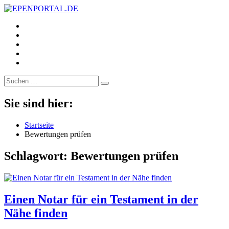
https://www.facebook.com/
EPENPORTAL.DE
Epische News aus Politik, Finanzen & Gesellschaft
https://twitter.com/
https://www.linkedin.com/
https://www.youtube.com/
https://www.pinterest.de/
Suche
nach:
Sie sind hier:
Startseite
Bewertungen prüfen
Schlagwort:
Bewertungen prüfen
Einen Notar für ein Testament in der
Nähe finden