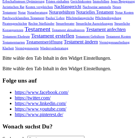
Erbschaftssteuer Optimierung
Fristen einhalten
Gerichtskosten
Immobilien
Jesus Begegnung
Nachlassgericht
Juristischen Rat
Kosten vergleichen
Nachweise sammeln
Neues
Notargebühren
Notarielles Testament
Testament
Notar
Notarberatung
Notar Kosten
Patchworkfamilien Testament
Paulus' Lehre
Pflichtteilansprüche
Pflichtteilregelung
Piratengeschichte
Rechte Stiefkinder
Steuerberater
Steuerliche Auswirkungen
Steuerliche
Testament
Testament anfechten
Konsequenzen
Testament aktualisieren
Testament erstellen
Testament Eheleute
Testament Gebühren
Testament Kosten
Testament ändern
Testamentseröffnung
Testamentsarten
Vermögensaufteilung
Klarheit
Vermögenswerte
Wiederverheiratung
Bitte wähle den Tab Inhalt in den Widget Einstellungen.
Bitte wähle den Tab Inhalt in den Widget Einstellungen.
Folge uns auf
https://www.facebook.com/
https://twitter.com/
https://www.linkedin.com/
https://www.youtube.com/
https://www.pinterest.de/
Wonach suchst Du?