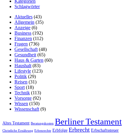
Kategorien
Schlagwörter
Aktuelles
(43)
Allgemein
(35)
Anzeige
(6)
Business
(192)
Finanzen
(112)
Fragen
(736)
Gesellschaft
(48)
Gesundheit
(65)
Haus & Garten
(60)
Haushalt
(83)
Lifestyle
(123)
Politik
(29)
Reisen
(31)
Sport
(18)
Technik
(113)
Vorsorge
(92)
Wissen
(150)
Wissenschaft
(9)
Berliner Testament
Altes Testament
Beratungskosten
Erbrecht
Erbfolge
Erbschaftssteuer
Christliche Ernährung
Erbenrechte