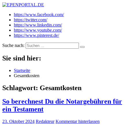
EPENPORTAL.DE
Epische News aus Politik, Finanzen & Gesellschaft
https://www.facebook.com/
https://twitter.com/
https://www.linkedin.com/
https://www.youtube.com/
https://www.pinterest.de/
Suche nach:
Sie sind hier:
Startseite
Gesamtkosten
Schlagwort:
Gesamtkosten
So berechnest Du die Notargebühren für
ein Testament
23. Oktober 2024
Redakteur
Kommentar hinterlassen