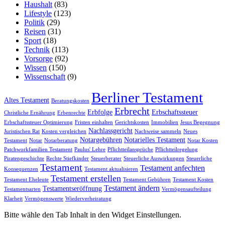
Haushalt
(83)
Lifestyle
(123)
Politik
(29)
Reisen
(31)
Sport
(18)
Technik
(113)
Vorsorge
(92)
Wissen
(150)
Wissenschaft
(9)
Berliner Testament
Altes Testament
Beratungskosten
Erbrecht
Erbfolge
Erbschaftssteuer
Christliche Ernährung
Erbenrechte
Erbschaftssteuer Optimierung
Fristen einhalten
Gerichtskosten
Immobilien
Jesus Begegnung
Nachlassgericht
Juristischen Rat
Kosten vergleichen
Nachweise sammeln
Neues
Notargebühren
Notarielles Testament
Testament
Notar
Notarberatung
Notar Kosten
Patchworkfamilien Testament
Paulus' Lehre
Pflichtteilansprüche
Pflichtteilregelung
Piratengeschichte
Rechte Stiefkinder
Steuerberater
Steuerliche Auswirkungen
Steuerliche
Testament
Testament anfechten
Konsequenzen
Testament aktualisieren
Testament erstellen
Testament Eheleute
Testament Gebühren
Testament Kosten
Testament ändern
Testamentseröffnung
Testamentsarten
Vermögensaufteilung
Klarheit
Vermögenswerte
Wiederverheiratung
Bitte wähle den Tab Inhalt in den Widget Einstellungen.