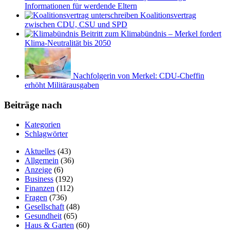
Informationen für werdende Eltern
Koalitionsvertrag
zwischen CDU, CSU und SPD
Beitritt zum Klimabündnis – Merkel fordert
Klima-Neutralität bis 2050
Nachfolgerin von Merkel: CDU-Cheffin
erhöht Militärausgaben
Beiträge nach
Kategorien
Schlagwörter
Aktuelles
(43)
Allgemein
(36)
Anzeige
(6)
Business
(192)
Finanzen
(112)
Fragen
(736)
Gesellschaft
(48)
Gesundheit
(65)
Haus & Garten
(60)