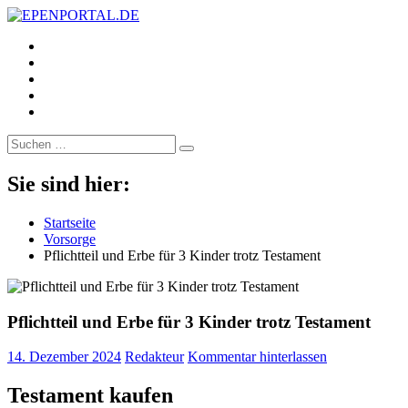
https://www.facebook.com/
EPENPORTAL.DE
Epische News aus Politik, Finanzen & Gesellschaft
https://twitter.com/
https://www.linkedin.com/
https://www.youtube.com/
https://www.pinterest.de/
Suche
nach:
Sie sind hier:
Startseite
Vorsorge
Pflichtteil und Erbe für 3 Kinder trotz Testament
Pflichtteil und Erbe für 3 Kinder trotz Testament
14. Dezember 2024
Redakteur
Kommentar hinterlassen
Testament kaufen