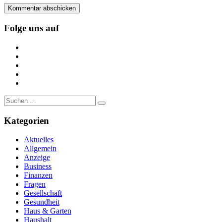
Folge uns auf
https://www.facebook.com/
https://twitter.com/
https://www.linkedin.com/
https://www.youtube.com/
https://www.pinterest.de/
Suche
nach:
Kategorien
Aktuelles
Allgemein
Anzeige
Business
Finanzen
Fragen
Gesellschaft
Gesundheit
Haus & Garten
Haushalt