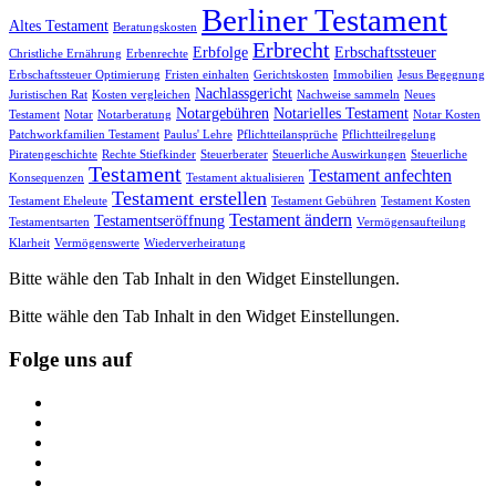
Berliner Testament
Altes Testament
Beratungskosten
Erbrecht
Erbfolge
Erbschaftssteuer
Christliche Ernährung
Erbenrechte
Erbschaftssteuer Optimierung
Fristen einhalten
Gerichtskosten
Immobilien
Jesus Begegnung
Nachlassgericht
Juristischen Rat
Kosten vergleichen
Nachweise sammeln
Neues
Notargebühren
Notarielles Testament
Testament
Notar
Notarberatung
Notar Kosten
Patchworkfamilien Testament
Paulus' Lehre
Pflichtteilansprüche
Pflichtteilregelung
Piratengeschichte
Rechte Stiefkinder
Steuerberater
Steuerliche Auswirkungen
Steuerliche
Testament
Testament anfechten
Konsequenzen
Testament aktualisieren
Testament erstellen
Testament Eheleute
Testament Gebühren
Testament Kosten
Testament ändern
Testamentseröffnung
Testamentsarten
Vermögensaufteilung
Klarheit
Vermögenswerte
Wiederverheiratung
Bitte wähle den Tab Inhalt in den Widget Einstellungen.
Bitte wähle den Tab Inhalt in den Widget Einstellungen.
Folge uns auf
https://www.facebook.com/
https://twitter.com/
https://www.linkedin.com/
https://www.youtube.com/
https://www.pinterest.de/