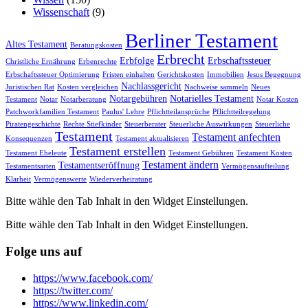
Wissenschaft
(9)
Berliner Testament
Altes Testament
Beratungskosten
Erbrecht
Erbfolge
Erbschaftssteuer
Christliche Ernährung
Erbenrechte
Erbschaftssteuer Optimierung
Fristen einhalten
Gerichtskosten
Immobilien
Jesus Begegnung
Nachlassgericht
Juristischen Rat
Kosten vergleichen
Nachweise sammeln
Neues
Notargebühren
Notarielles Testament
Testament
Notar
Notarberatung
Notar Kosten
Patchworkfamilien Testament
Paulus' Lehre
Pflichtteilansprüche
Pflichtteilregelung
Piratengeschichte
Rechte Stiefkinder
Steuerberater
Steuerliche Auswirkungen
Steuerliche
Testament
Testament anfechten
Konsequenzen
Testament aktualisieren
Testament erstellen
Testament Eheleute
Testament Gebühren
Testament Kosten
Testament ändern
Testamentseröffnung
Testamentsarten
Vermögensaufteilung
Klarheit
Vermögenswerte
Wiederverheiratung
Bitte wähle den Tab Inhalt in den Widget Einstellungen.
Bitte wähle den Tab Inhalt in den Widget Einstellungen.
Folge uns auf
https://www.facebook.com/
https://twitter.com/
https://www.linkedin.com/