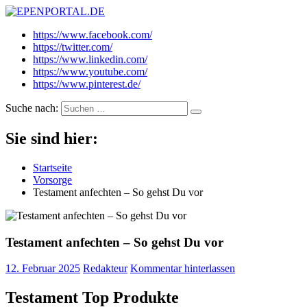
EPENPORTAL.DE
Epische News aus Politik, Finanzen & Gesellschaft
https://www.facebook.com/
https://twitter.com/
https://www.linkedin.com/
https://www.youtube.com/
https://www.pinterest.de/
Suche nach:
Sie sind hier:
Startseite
Vorsorge
Testament anfechten – So gehst Du vor
Testament anfechten – So gehst Du vor
12. Februar 2025
Redakteur
Kommentar hinterlassen
Testament Top Produkte