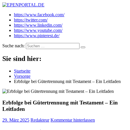
EPENPORTAL.DE
Epische News aus Politik, Finanzen & Gesellschaft
https://www.facebook.com/
https://twitter.com/
https://www.linkedin.com/
https://www.youtube.com/
https://www.pinterest.de/
Suche nach:
Sie sind hier:
Startseite
Vorsorge
Erbfolge bei Gütertrennung mit Testament – Ein Leitfaden
Erbfolge bei Gütertrennung mit Testament – Ein
Leitfaden
29. März 2025
Redakteur
Kommentar hinterlassen