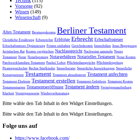
Technik
(113)
Vorsorge
(92)
Wissen
(149)
Wissenschaft
(9)
Berliner Testament
Altes Testament
Beratungskosten
Erbrecht
Erbfolge
Erbschaftssteuer
Christliche Ernährung
Erbenrechte
Erbschaftssteuer Optimierung
Fristen einhalten
Gerichtskosten
Immobilien
Jesus Begegnung
Nachlassgericht
Juristischen Rat
Kosten vergleichen
Nachweise sammeln
Neues
Notargebühren
Notarielles Testament
Testament
Notar
Notarberatung
Notar Kosten
Patchworkfamilien Testament
Paulus' Lehre
Pflichtteilansprüche
Pflichtteilregelung
Piratengeschichte
Rechte Stiefkinder
Steuerberater
Steuerliche Auswirkungen
Steuerliche
Testament
Testament anfechten
Konsequenzen
Testament aktualisieren
Testament erstellen
Testament Eheleute
Testament Gebühren
Testament Kosten
Testament ändern
Testamentseröffnung
Testamentsarten
Vermögensaufteilung
Klarheit
Vermögenswerte
Wiederverheiratung
Bitte wähle den Tab Inhalt in den Widget Einstellungen.
Bitte wähle den Tab Inhalt in den Widget Einstellungen.
Folge uns auf
https://www.facebook.com/