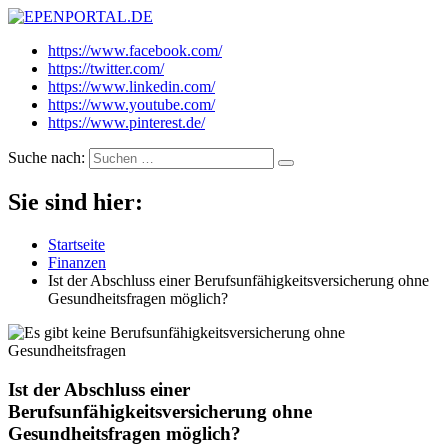
EPENPORTAL.DE
Epische News aus Politik, Finanzen & Gesellschaft
https://www.facebook.com/
https://twitter.com/
https://www.linkedin.com/
https://www.youtube.com/
https://www.pinterest.de/
Suche nach:
Sie sind hier:
Startseite
Finanzen
Ist der Abschluss einer Berufsunfähigkeitsversicherung ohne
Gesundheitsfragen möglich?
Ist der Abschluss einer
Berufsunfähigkeitsversicherung ohne
Gesundheitsfragen möglich?