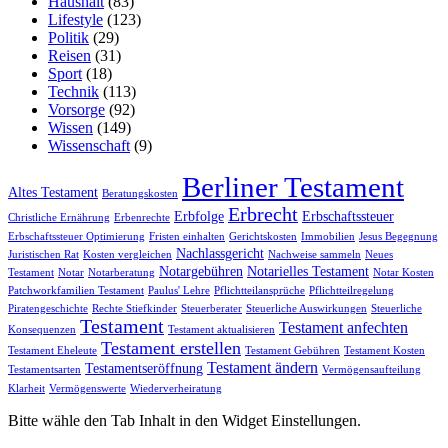
Haushalt
(83)
Lifestyle
(123)
Politik
(29)
Reisen
(31)
Sport
(18)
Technik
(113)
Vorsorge
(92)
Wissen
(149)
Wissenschaft
(9)
Berliner Testament
Altes Testament
Beratungskosten
Erbrecht
Erbfolge
Erbschaftssteuer
Christliche Ernährung
Erbenrechte
Erbschaftssteuer Optimierung
Fristen einhalten
Gerichtskosten
Immobilien
Jesus Begegnung
Nachlassgericht
Juristischen Rat
Kosten vergleichen
Nachweise sammeln
Neues
Notargebühren
Notarielles Testament
Testament
Notar
Notarberatung
Notar Kosten
Patchworkfamilien Testament
Paulus' Lehre
Pflichtteilansprüche
Pflichtteilregelung
Piratengeschichte
Rechte Stiefkinder
Steuerberater
Steuerliche Auswirkungen
Steuerliche
Testament
Testament anfechten
Konsequenzen
Testament aktualisieren
Testament erstellen
Testament Eheleute
Testament Gebühren
Testament Kosten
Testament ändern
Testamentseröffnung
Testamentsarten
Vermögensaufteilung
Klarheit
Vermögenswerte
Wiederverheiratung
Bitte wähle den Tab Inhalt in den Widget Einstellungen.