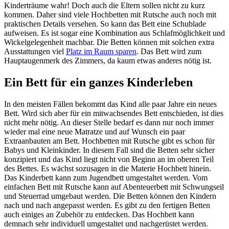
Kinderträume wahr! Doch auch die Eltern sollen nicht zu kurz
kommen. Daher sind viele Hochbetten mit Rutsche auch noch mit
praktischen Details versehen. So kann das Bett eine Schublade
aufweisen. Es ist sogar eine Kombination aus Schlafmöglichkeit und
Wickelgelegenheit machbar. Die Betten können mit solchen extra
Ausstattungen viel
Platz im Raum sparen
. Das Bett wird zum
Hauptaugenmerk des Zimmers, da kaum etwas anderes nötig ist.
Ein Bett für ein ganzes Kinderleben
In den meisten Fällen bekommt das Kind alle paar Jahre ein neues
Bett. Wird sich aber für ein mitwachsendes Bett entschieden, ist dies
nicht mehr nötig. An dieser Stelle bedarf es dann nur noch immer
wieder mal eine neue Matratze und auf Wunsch ein paar
Extraanbauten am Bett. Hochbetten mit Rutsche gibt es schon für
Babys und Kleinkinder. In diesem Fall sind die Betten sehr sicher
konzipiert und das Kind liegt nicht von Beginn an im oberen Teil
des Bettes. Es wächst sozusagen in die Materie Hochbett hinein.
Das Kinderbett kann zum Jugendbett umgestaltet werden. Vom
einfachen Bett mit Rutsche kann auf Abenteuerbett mit Schwungseil
und Steuerrad umgebaut werden. Die Betten können den Kindern
nach und nach angepasst werden. Es gibt zu den fertigen Betten
auch einiges an Zubehör zu entdecken. Das Hochbett kann
demnach sehr individuell umgestaltet und nachgerüstet werden.