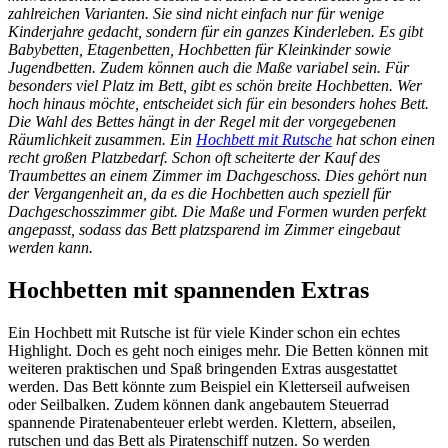
zahlreichen Varianten. Sie sind nicht einfach nur für wenige
Kinderjahre gedacht, sondern für ein ganzes Kinderleben. Es gibt
Babybetten, Etagenbetten, Hochbetten für Kleinkinder sowie
Jugendbetten. Zudem können auch die Maße variabel sein. Für
besonders viel Platz im Bett, gibt es schön breite Hochbetten. Wer
hoch hinaus möchte, entscheidet sich für ein besonders hohes Bett.
Die Wahl des Bettes hängt in der Regel mit der vorgegebenen
Räumlichkeit zusammen. Ein
Hochbett mit Rutsche
hat schon einen
recht großen Platzbedarf. Schon oft scheiterte der Kauf des
Traumbettes an einem Zimmer im Dachgeschoss. Dies gehört nun
der Vergangenheit an, da es die Hochbetten auch speziell für
Dachgeschosszimmer gibt. Die Maße und Formen wurden perfekt
angepasst, sodass das Bett platzsparend im Zimmer eingebaut
werden kann.
Hochbetten mit spannenden Extras
Ein Hochbett mit Rutsche ist für viele Kinder schon ein echtes
Highlight. Doch es geht noch einiges mehr. Die Betten können mit
weiteren praktischen und Spaß bringenden Extras ausgestattet
werden. Das Bett könnte zum Beispiel ein Kletterseil aufweisen
oder Seilbalken. Zudem können dank angebautem Steuerrad
spannende Piratenabenteuer erlebt werden. Klettern, abseilen,
rutschen und das Bett als Piratenschiff nutzen. So werden