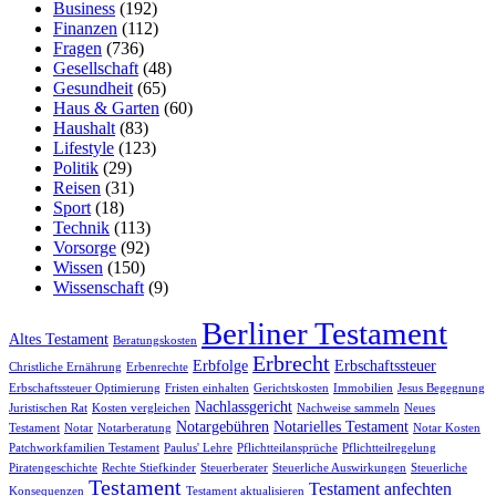
Business
(192)
Finanzen
(112)
Fragen
(736)
Gesellschaft
(48)
Gesundheit
(65)
Haus & Garten
(60)
Haushalt
(83)
Lifestyle
(123)
Politik
(29)
Reisen
(31)
Sport
(18)
Technik
(113)
Vorsorge
(92)
Wissen
(150)
Wissenschaft
(9)
Berliner Testament
Altes Testament
Beratungskosten
Erbrecht
Erbfolge
Erbschaftssteuer
Christliche Ernährung
Erbenrechte
Erbschaftssteuer Optimierung
Fristen einhalten
Gerichtskosten
Immobilien
Jesus Begegnung
Nachlassgericht
Juristischen Rat
Kosten vergleichen
Nachweise sammeln
Neues
Notargebühren
Notarielles Testament
Testament
Notar
Notarberatung
Notar Kosten
Patchworkfamilien Testament
Paulus' Lehre
Pflichtteilansprüche
Pflichtteilregelung
Piratengeschichte
Rechte Stiefkinder
Steuerberater
Steuerliche Auswirkungen
Steuerliche
Testament
Testament anfechten
Konsequenzen
Testament aktualisieren