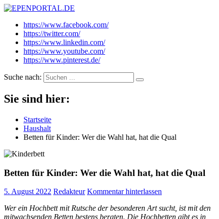
EPENPORTAL.DE
Epische News aus Politik, Finanzen & Gesellschaft
https://www.facebook.com/
https://twitter.com/
https://www.linkedin.com/
https://www.youtube.com/
https://www.pinterest.de/
Suche nach:
Sie sind hier:
Startseite
Haushalt
Betten für Kinder: Wer die Wahl hat, hat die Qual
Betten für Kinder: Wer die Wahl hat, hat die Qual
5. August 2022
Redakteur
Kommentar hinterlassen
Wer ein Hochbett mit Rutsche der besonderen Art sucht, ist mit den
mitwachsenden Betten bestens beraten. Die Hochbetten gibt es in