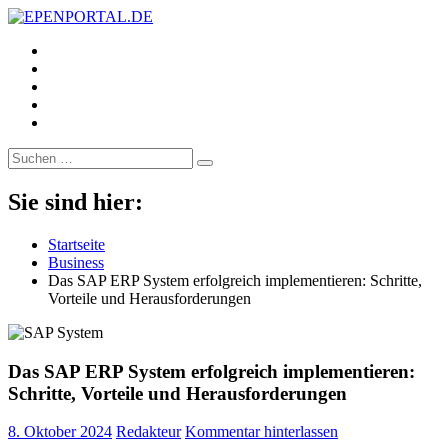
https://www.facebook.com/
EPENPORTAL.DE
Epische News aus Politik, Finanzen & Gesellschaft
https://twitter.com/
https://www.linkedin.com/
https://www.youtube.com/
https://www.pinterest.de/
Suche
nach:
Sie sind hier:
Startseite
Business
Das SAP ERP System erfolgreich implementieren: Schritte,
Vorteile und Herausforderungen
Das SAP ERP System erfolgreich implementieren:
Schritte, Vorteile und Herausforderungen
8. Oktober 2024
Redakteur
Kommentar hinterlassen