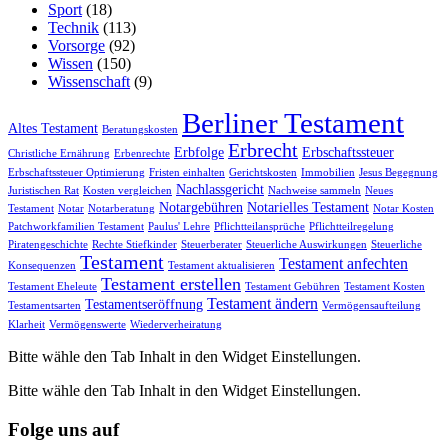
Sport
(18)
Technik
(113)
Vorsorge
(92)
Wissen
(150)
Wissenschaft
(9)
Berliner Testament
Altes Testament
Beratungskosten
Erbrecht
Erbfolge
Erbschaftssteuer
Christliche Ernährung
Erbenrechte
Erbschaftssteuer Optimierung
Fristen einhalten
Gerichtskosten
Immobilien
Jesus Begegnung
Nachlassgericht
Juristischen Rat
Kosten vergleichen
Nachweise sammeln
Neues
Notargebühren
Notarielles Testament
Testament
Notar
Notarberatung
Notar Kosten
Patchworkfamilien Testament
Paulus' Lehre
Pflichtteilansprüche
Pflichtteilregelung
Piratengeschichte
Rechte Stiefkinder
Steuerberater
Steuerliche Auswirkungen
Steuerliche
Testament
Testament anfechten
Konsequenzen
Testament aktualisieren
Testament erstellen
Testament Eheleute
Testament Gebühren
Testament Kosten
Testament ändern
Testamentseröffnung
Testamentsarten
Vermögensaufteilung
Klarheit
Vermögenswerte
Wiederverheiratung
Bitte wähle den Tab Inhalt in den Widget Einstellungen.
Bitte wähle den Tab Inhalt in den Widget Einstellungen.
Folge uns auf