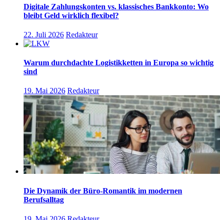
Digitale Zahlungskonten vs. klassisches Bankkonto: Wo
bleibt Geld wirklich flexibel?
22. Juli 2026
Redakteur
Warum durchdachte Logistikketten in Europa so wichtig
sind
19. Mai 2026
Redakteur
Die Dynamik der Büro-Romantik im modernen
Berufsalltag
19. Mai 2026
Redakteur