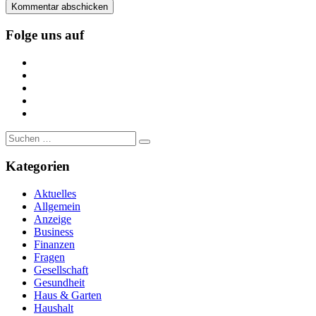
Folge uns auf
https://www.facebook.com/
https://twitter.com/
https://www.linkedin.com/
https://www.youtube.com/
https://www.pinterest.de/
Suche
nach:
Kategorien
Aktuelles
Allgemein
Anzeige
Business
Finanzen
Fragen
Gesellschaft
Gesundheit
Haus & Garten
Haushalt