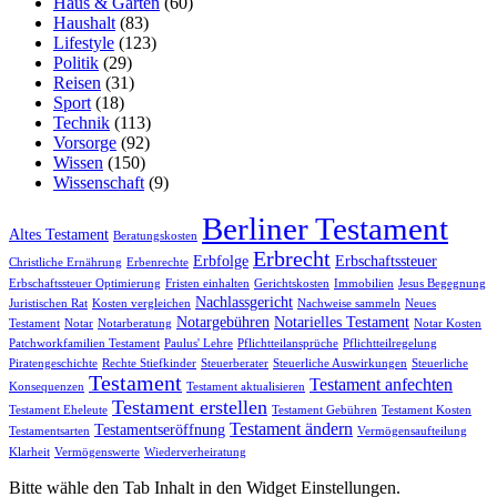
Haus & Garten
(60)
Haushalt
(83)
Lifestyle
(123)
Politik
(29)
Reisen
(31)
Sport
(18)
Technik
(113)
Vorsorge
(92)
Wissen
(150)
Wissenschaft
(9)
Berliner Testament
Altes Testament
Beratungskosten
Erbrecht
Erbfolge
Erbschaftssteuer
Christliche Ernährung
Erbenrechte
Erbschaftssteuer Optimierung
Fristen einhalten
Gerichtskosten
Immobilien
Jesus Begegnung
Nachlassgericht
Juristischen Rat
Kosten vergleichen
Nachweise sammeln
Neues
Notargebühren
Notarielles Testament
Testament
Notar
Notarberatung
Notar Kosten
Patchworkfamilien Testament
Paulus' Lehre
Pflichtteilansprüche
Pflichtteilregelung
Piratengeschichte
Rechte Stiefkinder
Steuerberater
Steuerliche Auswirkungen
Steuerliche
Testament
Testament anfechten
Konsequenzen
Testament aktualisieren
Testament erstellen
Testament Eheleute
Testament Gebühren
Testament Kosten
Testament ändern
Testamentseröffnung
Testamentsarten
Vermögensaufteilung
Klarheit
Vermögenswerte
Wiederverheiratung
Bitte wähle den Tab Inhalt in den Widget Einstellungen.