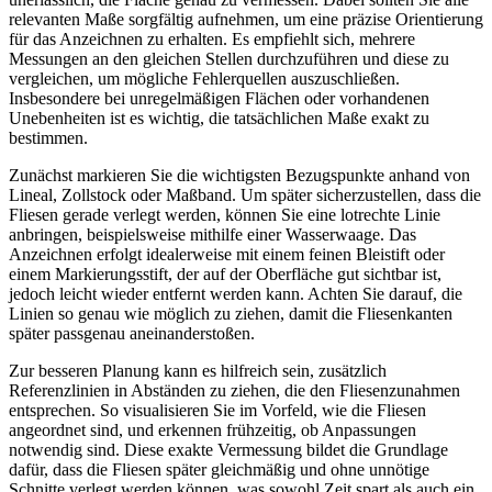
relevanten Maße sorgfältig aufnehmen, um eine präzise Orientierung
für das Anzeichnen zu erhalten. Es empfiehlt sich, mehrere
Messungen an den gleichen Stellen durchzuführen und diese zu
vergleichen, um mögliche Fehlerquellen auszuschließen.
Insbesondere bei unregelmäßigen Flächen oder vorhandenen
Unebenheiten ist es wichtig, die tatsächlichen Maße exakt zu
bestimmen.
Zunächst markieren Sie die wichtigsten Bezugspunkte anhand von
Lineal, Zollstock oder Maßband. Um später sicherzustellen, dass die
Fliesen gerade verlegt werden, können Sie eine lotrechte Linie
anbringen, beispielsweise mithilfe einer Wasserwaage. Das
Anzeichnen erfolgt idealerweise mit einem feinen Bleistift oder
einem Markierungsstift, der auf der Oberfläche gut sichtbar ist,
jedoch leicht wieder entfernt werden kann. Achten Sie darauf, die
Linien so genau wie möglich zu ziehen, damit die Fliesenkanten
später passgenau aneinanderstoßen.
Zur besseren Planung kann es hilfreich sein, zusätzlich
Referenzlinien in Abständen zu ziehen, die den Fliesenzunahmen
entsprechen. So visualisieren Sie im Vorfeld, wie die Fliesen
angeordnet sind, und erkennen frühzeitig, ob Anpassungen
notwendig sind. Diese exakte Vermessung bildet die Grundlage
dafür, dass die Fliesen später gleichmäßig und ohne unnötige
Schnitte verlegt werden können, was sowohl Zeit spart als auch ein