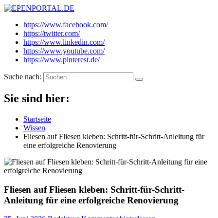
EPENPORTAL.DE
Epische News aus Politik, Finanzen & Gesellschaft
https://www.facebook.com/
https://twitter.com/
https://www.linkedin.com/
https://www.youtube.com/
https://www.pinterest.de/
Suche nach:
Sie sind hier:
Startseite
Wissen
Fliesen auf Fliesen kleben: Schritt-für-Schritt-Anleitung für
eine erfolgreiche Renovierung
Fliesen auf Fliesen kleben: Schritt-für-Schritt-
Anleitung für eine erfolgreiche Renovierung