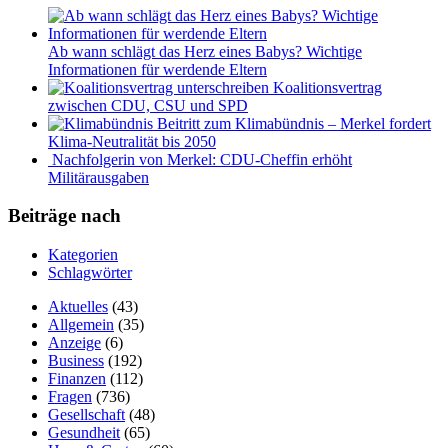
Ab wann schlägt das Herz eines Babys? Wichtige
Informationen für werdende Eltern
Koalitionsvertrag
zwischen CDU, CSU und SPD
Beitritt zum Klimabündnis – Merkel fordert
Klima-Neutralität bis 2050
Nachfolgerin von Merkel: CDU-Cheffin erhöht
Militärausgaben
Beiträge nach
Kategorien
Schlagwörter
Aktuelles
(43)
Allgemein
(35)
Anzeige
(6)
Business
(192)
Finanzen
(112)
Fragen
(736)
Gesellschaft
(48)
Gesundheit
(65)