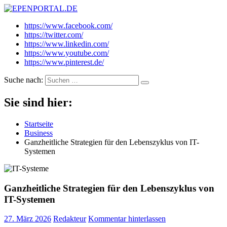
EPENPORTAL.DE
Epische News aus Politik, Finanzen & Gesellschaft
https://www.facebook.com/
https://twitter.com/
https://www.linkedin.com/
https://www.youtube.com/
https://www.pinterest.de/
Suche nach:
Sie sind hier:
Startseite
Business
Ganzheitliche Strategien für den Lebenszyklus von IT-
Systemen
Ganzheitliche Strategien für den Lebenszyklus von
IT-Systemen
27. März 2026
Redakteur
Kommentar hinterlassen