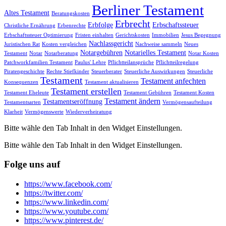
Berliner Testament
Altes Testament
Beratungskosten
Erbrecht
Erbfolge
Erbschaftssteuer
Christliche Ernährung
Erbenrechte
Erbschaftssteuer Optimierung
Fristen einhalten
Gerichtskosten
Immobilien
Jesus Begegnung
Nachlassgericht
Juristischen Rat
Kosten vergleichen
Nachweise sammeln
Neues
Notargebühren
Notarielles Testament
Testament
Notar
Notarberatung
Notar Kosten
Patchworkfamilien Testament
Paulus' Lehre
Pflichtteilansprüche
Pflichtteilregelung
Piratengeschichte
Rechte Stiefkinder
Steuerberater
Steuerliche Auswirkungen
Steuerliche
Testament
Testament anfechten
Konsequenzen
Testament aktualisieren
Testament erstellen
Testament Eheleute
Testament Gebühren
Testament Kosten
Testament ändern
Testamentseröffnung
Testamentsarten
Vermögensaufteilung
Klarheit
Vermögenswerte
Wiederverheiratung
Bitte wähle den Tab Inhalt in den Widget Einstellungen.
Bitte wähle den Tab Inhalt in den Widget Einstellungen.
Folge uns auf
https://www.facebook.com/
https://twitter.com/
https://www.linkedin.com/
https://www.youtube.com/
https://www.pinterest.de/