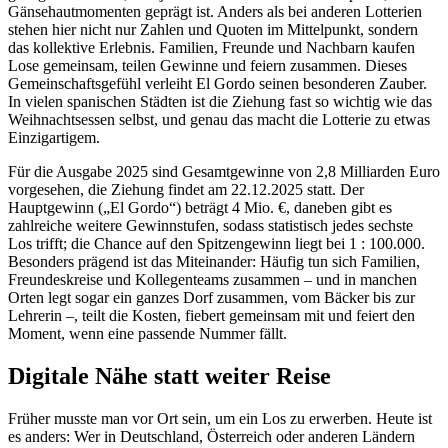
Gänsehautmomenten geprägt ist. Anders als bei anderen Lotterien
stehen hier nicht nur Zahlen und Quoten im Mittelpunkt, sondern
das kollektive Erlebnis. Familien, Freunde und Nachbarn kaufen
Lose gemeinsam, teilen Gewinne und feiern zusammen. Dieses
Gemeinschaftsgefühl verleiht El Gordo seinen besonderen Zauber.
In vielen spanischen Städten ist die Ziehung fast so wichtig wie das
Weihnachtsessen selbst, und genau das macht die Lotterie zu etwas
Einzigartigem.
Für die Ausgabe 2025 sind Gesamtgewinne von 2,8 Milliarden Euro
vorgesehen, die Ziehung findet am 22.12.2025 statt. Der
Hauptgewinn („El Gordo“) beträgt 4 Mio. €, daneben gibt es
zahlreiche weitere Gewinnstufen, sodass statistisch jedes sechste
Los trifft; die Chance auf den Spitzengewinn liegt bei 1 : 100.000.
Besonders prägend ist das Miteinander: Häufig tun sich Familien,
Freundeskreise und Kollegenteams zusammen – und in manchen
Orten legt sogar ein ganzes Dorf zusammen, vom Bäcker bis zur
Lehrerin –, teilt die Kosten, fiebert gemeinsam mit und feiert den
Moment, wenn eine passende Nummer fällt.
Digitale Nähe statt weiter Reise
Früher musste man vor Ort sein, um ein Los zu erwerben. Heute ist
es anders: Wer in Deutschland, Österreich oder anderen Ländern