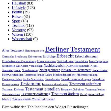
Haushalt
(83)
Lifestyle
(123)
Politik
(29)
Reisen
(31)
Sport
(18)
Technik
(113)
Vorsorge
(92)
Wissen
(150)
Wissenschaft
(9)
Berliner Testament
Altes Testament
Beratungskosten
Erbrecht
Erbfolge
Erbschaftssteuer
Christliche Ernährung
Erbenrechte
Erbschaftssteuer Optimierung
Fristen einhalten
Gerichtskosten
Immobilien
Jesus Begegnung
Nachlassgericht
Juristischen Rat
Kosten vergleichen
Nachweise sammeln
Neues
Notargebühren
Notarielles Testament
Testament
Notar
Notarberatung
Notar Kosten
Patchworkfamilien Testament
Paulus' Lehre
Pflichtteilansprüche
Pflichtteilregelung
Piratengeschichte
Rechte Stiefkinder
Steuerberater
Steuerliche Auswirkungen
Steuerliche
Testament
Testament anfechten
Konsequenzen
Testament aktualisieren
Testament erstellen
Testament Eheleute
Testament Gebühren
Testament Kosten
Testament ändern
Testamentseröffnung
Testamentsarten
Vermögensaufteilung
Klarheit
Vermögenswerte
Wiederverheiratung
Bitte wähle den Tab Inhalt in den Widget Einstellungen.