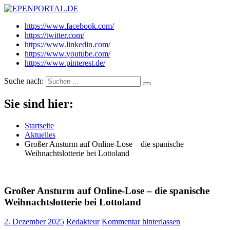
EPENPORTAL.DE
Epische News aus Politik, Finanzen & Gesellschaft
https://www.facebook.com/
https://twitter.com/
https://www.linkedin.com/
https://www.youtube.com/
https://www.pinterest.de/
Suche nach:
Sie sind hier:
Startseite
Aktuelles
Großer Ansturm auf Online-Lose – die spanische
Weihnachtslotterie bei Lottoland
Großer Ansturm auf Online-Lose – die spanische
Weihnachtslotterie bei Lottoland
2. Dezember 2025
Redakteur
Kommentar hinterlassen