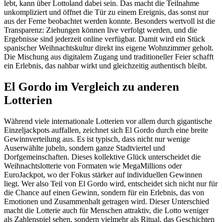
lebt, kann über Lottoland dabei sein. Das macht die Teilnahme
unkompliziert und öffnet die Tür zu einem Ereignis, das sonst nur
aus der Ferne beobachtet werden konnte. Besonders wertvoll ist die
Transparenz: Ziehungen können live verfolgt werden, und die
Ergebnisse sind jederzeit online verfügbar. Damit wird ein Stück
spanischer Weihnachtskultur direkt ins eigene Wohnzimmer geholt.
Die Mischung aus digitalem Zugang und traditioneller Feier schafft
ein Erlebnis, das nahbar wirkt und gleichzeitig authentisch bleibt.
El Gordo im Vergleich zu anderen
Lotterien
Während viele internationale Lotterien vor allem durch gigantische
Einzeljackpots auffallen, zeichnet sich El Gordo durch eine breite
Gewinnverteilung aus. Es ist typisch, dass nicht nur wenige
Auserwählte jubeln, sondern ganze Stadtviertel und
Dorfgemeinschaften. Dieses kollektive Glück unterscheidet die
Weihnachtslotterie von Formaten wie MegaMillions oder
EuroJackpot, wo der Fokus stärker auf individuellen Gewinnen
liegt. Wer also Teil von El Gordo wird, entscheidet sich nicht nur für
die Chance auf einen Gewinn, sondern für ein Erlebnis, das von
Emotionen und Zusammenhalt getragen wird. Dieser Unterschied
macht die Lotterie auch für Menschen attraktiv, die Lotto weniger
als Zahlenspiel sehen, sondern vielmehr als Ritual, das Geschichten