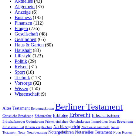
Aktuelles
(43)
Allgemein
(35)
Anzeige
(6)
Business
(192)
Finanzen
(112)
Fragen
(736)
Gesellschaft
(48)
Gesundheit
(65)
Haus & Garten
(60)
Haushalt
(83)
Lifestyle
(123)
Politik
(29)
Reisen
(31)
Sport
(18)
Technik
(113)
Vorsorge
(92)
Wissen
(150)
Wissenschaft
(9)
Berliner Testament
Altes Testament
Beratungskosten
Erbrecht
Erbfolge
Erbschaftssteuer
Christliche Ernährung
Erbenrechte
Erbschaftssteuer Optimierung
Fristen einhalten
Gerichtskosten
Immobilien
Jesus Begegnung
Nachlassgericht
Juristischen Rat
Kosten vergleichen
Nachweise sammeln
Neues
Notargebühren
Notarielles Testament
Testament
Notar
Notarberatung
Notar Kosten