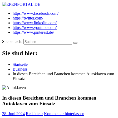
EPENPORTAL.DE
Epische News aus Politik, Finanzen & Gesellschaft
https://www.facebook.com/
https://twitter.com/
https://www.linkedin.com/
https://www.youtube.com/
https://www.pinterest.de/
Suche nach:
Sie sind hier:
Startseite
Business
In diesen Bereichen und Branchen kommen Autoklaven zum
Einsatz
In diesen Bereichen und Branchen kommen
Autoklaven zum Einsatz
28. Juni 2024
Redakteur
Kommentar hinterlassen