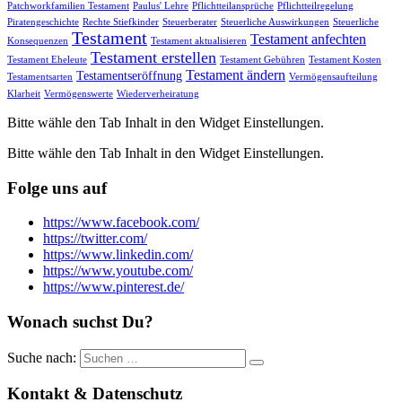
Patchworkfamilien Testament
Paulus' Lehre
Pflichtteilansprüche
Pflichtteilregelung
Piratengeschichte
Rechte Stiefkinder
Steuerberater
Steuerliche Auswirkungen
Steuerliche
Testament
Testament anfechten
Konsequenzen
Testament aktualisieren
Testament erstellen
Testament Eheleute
Testament Gebühren
Testament Kosten
Testament ändern
Testamentseröffnung
Testamentsarten
Vermögensaufteilung
Klarheit
Vermögenswerte
Wiederverheiratung
Bitte wähle den Tab Inhalt in den Widget Einstellungen.
Bitte wähle den Tab Inhalt in den Widget Einstellungen.
Folge uns auf
https://www.facebook.com/
https://twitter.com/
https://www.linkedin.com/
https://www.youtube.com/
https://www.pinterest.de/
Wonach suchst Du?
Suche nach:
Kontakt & Datenschutz