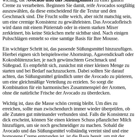
Creme zu verarbeiten. Beginnen Sie damit, reife Avocados sorgfältig
auszuwählen, da diese entscheidend für die Textur und den
Geschmack sind. Die Frucht sollte weich, aber nicht matschig sein,
um eine cremige Konsistenz zu gewährleisten. Das Avocadofleisch
wird dann mit einem Pürierstab oder in einem starken Mixer
zerkleinert, bis keine Stückchen mehr sichtbar sind. Nach einigen
Pulsschlägen entsteht so eine samtige Basis für Ihre Mousse.
Ein wichtiger Schritt ist, das passende Süßungsmittel hinzuzufügen.
Hierbei eignen sich beispielsweise Ahornsirup, Agavendicksaft oder
Kokosblütenzucker, je nach gewünschtem Geschmack und
Süßegrad. Es empfiehlt sich, zunächst mit einer kleinen Menge zu
starten und bei Bedarf nachzuzuckern. Dabei sollten Sie darauf
achten, das Süßungsmittel gründlich unter die Avocado zu pürieren,
um eine gleichmäßige Verteilung zu erzielen. So sorgt die
Kombination für ein harmonisches Zusammenspiel der Aromen,
ohne die natürliche Frische der Avocado zu überdecken.
Wichtig ist, dass die Masse schön cremig bleibt. Um dies zu
erreichen, sollte man zwischendurch immer wieder überprüfen, ob
alle Zutaten gut miteinander verbunden sind. Falls die Konsistenz zu
dick erscheint, können Sie einen kleinen Schuss pflanzlicher Milch
hinzufügen, um sie noch geschmeidiger zu machen. Sobald die
Avocado und das Süßungsmittel vollständig vereint sind und eine
homogene Creme entstanden ist, ist die Basis bereit, um mit der