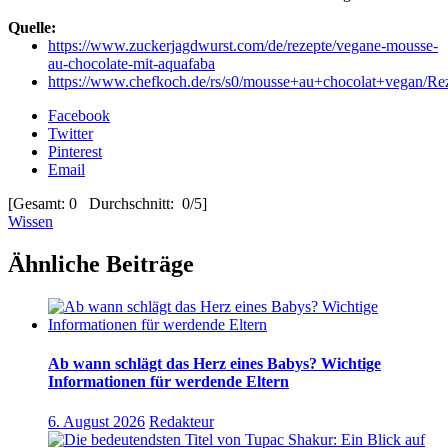
Quelle:
https://www.zuckerjagdwurst.com/de/rezepte/vegane-mousse-
au-chocolate-mit-aquafaba
https://www.chefkoch.de/rs/s0/mousse+au+chocolat+vegan/Rez
Facebook
Twitter
Pinterest
Email
[Gesamt: 0 Durchschnitt: 0/5]
Wissen
Ähnliche Beiträge
Ab wann schlägt das Herz eines Babys? Wichtige
Informationen für werdende Eltern
6. August 2026
Redakteur