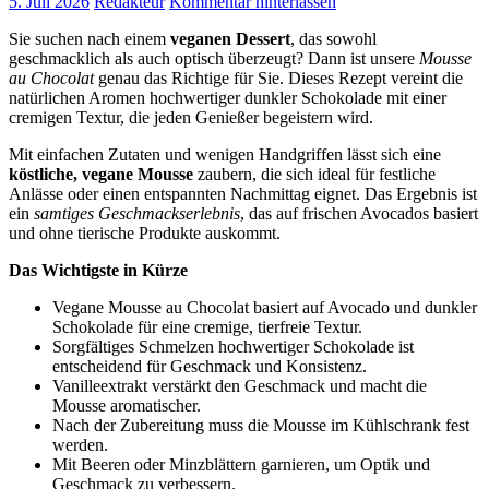
5. Juli 2026
Redakteur
Kommentar hinterlassen
Sie suchen nach einem
veganen Dessert
, das sowohl
geschmacklich als auch optisch überzeugt? Dann ist unsere
Mousse
au Chocolat
genau das Richtige für Sie. Dieses Rezept vereint die
natürlichen Aromen hochwertiger dunkler Schokolade mit einer
cremigen Textur, die jeden Genießer begeistern wird.
Mit einfachen Zutaten und wenigen Handgriffen lässt sich eine
köstliche, vegane Mousse
zaubern, die sich ideal für festliche
Anlässe oder einen entspannten Nachmittag eignet. Das Ergebnis ist
ein
samtiges Geschmackserlebnis
, das auf frischen Avocados basiert
und ohne tierische Produkte auskommt.
Das Wichtigste in Kürze
Vegane Mousse au Chocolat basiert auf Avocado und dunkler
Schokolade für eine cremige, tierfreie Textur.
Sorgfältiges Schmelzen hochwertiger Schokolade ist
entscheidend für Geschmack und Konsistenz.
Vanilleextrakt verstärkt den Geschmack und macht die
Mousse aromatischer.
Nach der Zubereitung muss die Mousse im Kühlschrank fest
werden.
Mit Beeren oder Minzblättern garnieren, um Optik und
Geschmack zu verbessern.