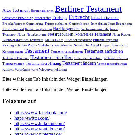
Berliner Testament
Altes Testament
Beratungskosten
Erbrecht
Erbfolge
Erbschaftssteuer
Christliche Ernährung
Erbenrechte
Erbschaftssteuer Optimierung
Fristen einhalten
Gerichtskosten
Immobilien
Jesus Begegnung
Nachlassgericht
Juristischen Rat
Kosten vergleichen
Nachweise sammeln
Neues
Notargebühren
Notarielles Testament
Testament
Notar
Notarberatung
Notar Kosten
Patchworkfamilien Testament
Paulus' Lehre
Pflichtteilansprüche
Pflichtteilregelung
Piratengeschichte
Rechte Stiefkinder
Steuerberater
Steuerliche Auswirkungen
Steuerliche
Testament
Testament anfechten
Konsequenzen
Testament aktualisieren
Testament erstellen
Testament Eheleute
Testament Gebühren
Testament Kosten
Testament ändern
Testamentseröffnung
Testamentsarten
Vermögensaufteilung
Klarheit
Vermögenswerte
Wiederverheiratung
Bitte wähle den Tab Inhalt in den Widget Einstellungen.
Bitte wähle den Tab Inhalt in den Widget Einstellungen.
Folge uns auf
https://www.facebook.com/
https://twitter.com/
https://www.linkedin.com/
https://www.youtube.com/
https://www.pinterest.de/