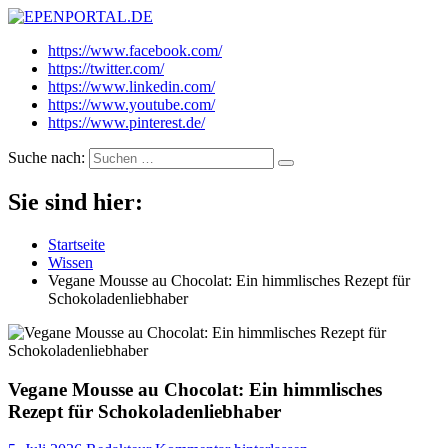
EPENPORTAL.DE
Epische News aus Politik, Finanzen & Gesellschaft
https://www.facebook.com/
https://twitter.com/
https://www.linkedin.com/
https://www.youtube.com/
https://www.pinterest.de/
Suche nach:
Sie sind hier:
Startseite
Wissen
Vegane Mousse au Chocolat: Ein himmlisches Rezept für
Schokoladenliebhaber
Vegane Mousse au Chocolat: Ein himmlisches
Rezept für Schokoladenliebhaber