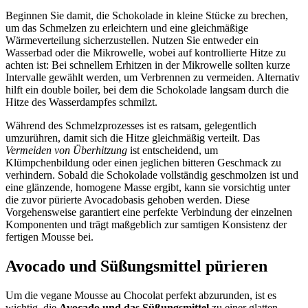
Beginnen Sie damit, die Schokolade in kleine Stücke zu brechen,
um das Schmelzen zu erleichtern und eine gleichmäßige
Wärmeverteilung sicherzustellen. Nutzen Sie entweder ein
Wasserbad oder die Mikrowelle, wobei auf kontrollierte Hitze zu
achten ist: Bei schnellem Erhitzen in der Mikrowelle sollten kurze
Intervalle gewählt werden, um Verbrennen zu vermeiden. Alternativ
hilft ein double boiler, bei dem die Schokolade langsam durch die
Hitze des Wasserdampfes schmilzt.
Während des Schmelzprozesses ist es ratsam, gelegentlich
umzurühren, damit sich die Hitze gleichmäßig verteilt. Das
Vermeiden von Überhitzung
ist entscheidend, um
Klümpchenbildung oder einen jeglichen bitteren Geschmack zu
verhindern. Sobald die Schokolade vollständig geschmolzen ist und
eine glänzende, homogene Masse ergibt, kann sie vorsichtig unter
die zuvor pürierte Avocadobasis gehoben werden. Diese
Vorgehensweise garantiert eine perfekte Verbindung der einzelnen
Komponenten und trägt maßgeblich zur samtigen Konsistenz der
fertigen Mousse bei.
Avocado und Süßungsmittel pürieren
Um die vegane Mousse au Chocolat perfekt abzurunden, ist es
wichtig, die
Avocado und das Süßungsmittel
zu einer glatten