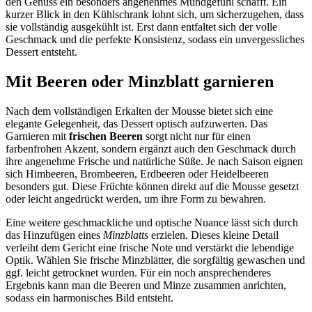
den Genuss ein besonders angenehmes Mundgefühl schafft. Ein
kurzer Blick in den Kühlschrank lohnt sich, um sicherzugehen, dass
sie vollständig ausgekühlt ist. Erst dann entfaltet sich der volle
Geschmack und die perfekte Konsistenz, sodass ein unvergessliches
Dessert entsteht.
Mit Beeren oder Minzblatt garnieren
Nach dem vollständigen Erkalten der Mousse bietet sich eine
elegante Gelegenheit, das Dessert optisch aufzuwerten. Das
Garnieren mit
frischen Beeren
sorgt nicht nur für einen
farbenfrohen Akzent, sondern ergänzt auch den Geschmack durch
ihre angenehme Frische und natürliche Süße. Je nach Saison eignen
sich Himbeeren, Brombeeren, Erdbeeren oder Heidelbeeren
besonders gut. Diese Früchte können direkt auf die Mousse gesetzt
oder leicht angedrückt werden, um ihre Form zu bewahren.
Eine weitere geschmackliche und optische Nuance lässt sich durch
das Hinzufügen eines
Minzblatts
erzielen. Dieses kleine Detail
verleiht dem Gericht eine frische Note und verstärkt die lebendige
Optik. Wählen Sie frische Minzblätter, die sorgfältig gewaschen und
ggf. leicht getrocknet wurden. Für ein noch ansprechenderes
Ergebnis kann man die Beeren und Minze zusammen anrichten,
sodass ein harmonisches Bild entsteht.