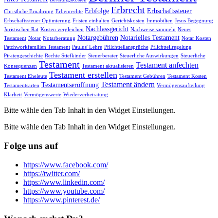
Erbrecht
Erbfolge
Erbschaftssteuer
Christliche Ernährung
Erbenrechte
Erbschaftssteuer Optimierung
Fristen einhalten
Gerichtskosten
Immobilien
Jesus Begegnung
Nachlassgericht
Juristischen Rat
Kosten vergleichen
Nachweise sammeln
Neues
Notargebühren
Notarielles Testament
Testament
Notar
Notarberatung
Notar Kosten
Patchworkfamilien Testament
Paulus' Lehre
Pflichtteilansprüche
Pflichtteilregelung
Piratengeschichte
Rechte Stiefkinder
Steuerberater
Steuerliche Auswirkungen
Steuerliche
Testament
Testament anfechten
Konsequenzen
Testament aktualisieren
Testament erstellen
Testament Eheleute
Testament Gebühren
Testament Kosten
Testament ändern
Testamentseröffnung
Testamentsarten
Vermögensaufteilung
Klarheit
Vermögenswerte
Wiederverheiratung
Bitte wähle den Tab Inhalt in den Widget Einstellungen.
Bitte wähle den Tab Inhalt in den Widget Einstellungen.
Folge uns auf
https://www.facebook.com/
https://twitter.com/
https://www.linkedin.com/
https://www.youtube.com/
https://www.pinterest.de/