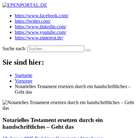
EPENPORTAL.DE
Epische News aus Politik, Finanzen & Gesellschaft
https://www.facebook.com/
https://twitter.com/
https://www.linkedin.com/
https://www.youtube.com/
https://www.pinterest.de/
Suche nach:
Sie sind hier:
Startseite
Vorsorge
Notarielles Testament ersetzen durch ein handschriftliches –
Geht das
Notarielles Testament ersetzen durch ein
handschriftliches – Geht das