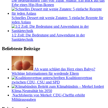
Die bedeutendsten Titel von Tupac Shakur: Ein Blick auf das
Erbe eines Hip-Hop-Ikonen
Schnelles Dessert mit wenig Zutaten: 5 einfache Rezepte für
jeden Anlass
1/2 Zoll: Die Bedeutung und Anwendung in der
Sanitärtechnik
Beliebteste Beiträge
Ab wann schlägt das Herz eines Babys?
Wichtige Informationen für werdende Eltern
Koalitionsvertrag
zwischen CDU, CSU und SPD
Beitritt zum Klimabündnis – Merkel fordert
Klima-Neutralität bis 2050
Nachfolgerin von Merkel: CDU-Cheffin erhöht
Militärausgaben