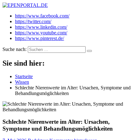
EPENPORTAL.DE
Epische News aus Politik, Finanzen & Gesellschaft
https://www.facebook.com/
https://twitter.com/
https://www.linkedin.com/
https://www.youtube.com/
https://www.pinterest.de/
Suche nach:
Sie sind hier:
Startseite
Wissen
Schlechte Nierenwerte im Alter: Ursachen, Symptome und
Behandlungsmöglichkeiten
Schlechte Nierenwerte im Alter: Ursachen,
Symptome und Behandlungsmöglichkeiten