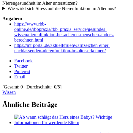
Nierengesundheit im Alter unterstützen?
Wie wirkt sich Stress auf die Nierenfunktion im Alter aus?
Angaben:
https://www.rbb-
online.de/rbbpraxis/rbb_praxis_service/gesundes-
wissen/nierenfunktion-bei-aelteren-menschen-anders-
berechnen.html
https://mt-portal.de/aktuell/fruehwarnzeichen-einer-
nachlassenden-nierenfunktion-im-alter-erkennen/
Facebook
Twitter
Pinterest
Email
[Gesamt: 0 Durchschnitt: 0/5]
Wissen
Ähnliche Beiträge