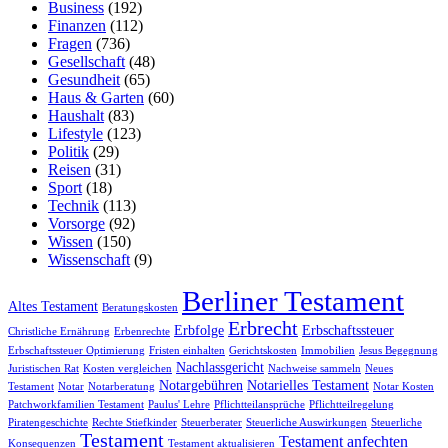
Business
(192)
Finanzen
(112)
Fragen
(736)
Gesellschaft
(48)
Gesundheit
(65)
Haus & Garten
(60)
Haushalt
(83)
Lifestyle
(123)
Politik
(29)
Reisen
(31)
Sport
(18)
Technik
(113)
Vorsorge
(92)
Wissen
(150)
Wissenschaft
(9)
Berliner Testament
Altes Testament
Beratungskosten
Erbrecht
Erbfolge
Erbschaftssteuer
Christliche Ernährung
Erbenrechte
Erbschaftssteuer Optimierung
Fristen einhalten
Gerichtskosten
Immobilien
Jesus Begegnung
Nachlassgericht
Juristischen Rat
Kosten vergleichen
Nachweise sammeln
Neues
Notargebühren
Notarielles Testament
Testament
Notar
Notarberatung
Notar Kosten
Patchworkfamilien Testament
Paulus' Lehre
Pflichtteilansprüche
Pflichtteilregelung
Piratengeschichte
Rechte Stiefkinder
Steuerberater
Steuerliche Auswirkungen
Steuerliche
Testament
Testament anfechten
Konsequenzen
Testament aktualisieren