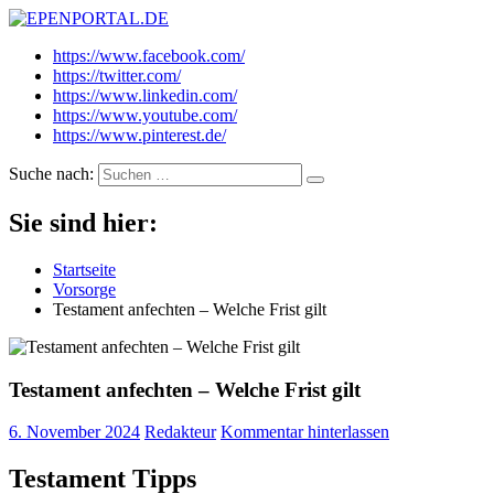
EPENPORTAL.DE
Epische News aus Politik, Finanzen & Gesellschaft
https://www.facebook.com/
https://twitter.com/
https://www.linkedin.com/
https://www.youtube.com/
https://www.pinterest.de/
Suche nach:
Sie sind hier:
Startseite
Vorsorge
Testament anfechten – Welche Frist gilt
Testament anfechten – Welche Frist gilt
6. November 2024
Redakteur
Kommentar hinterlassen
Testament Tipps