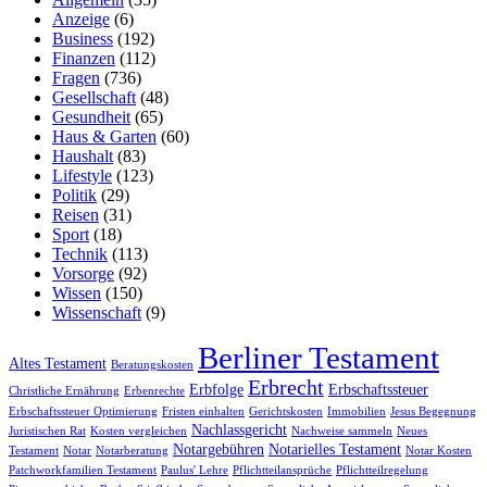
Anzeige
(6)
Business
(192)
Finanzen
(112)
Fragen
(736)
Gesellschaft
(48)
Gesundheit
(65)
Haus & Garten
(60)
Haushalt
(83)
Lifestyle
(123)
Politik
(29)
Reisen
(31)
Sport
(18)
Technik
(113)
Vorsorge
(92)
Wissen
(150)
Wissenschaft
(9)
Berliner Testament
Altes Testament
Beratungskosten
Erbrecht
Erbfolge
Erbschaftssteuer
Christliche Ernährung
Erbenrechte
Erbschaftssteuer Optimierung
Fristen einhalten
Gerichtskosten
Immobilien
Jesus Begegnung
Nachlassgericht
Juristischen Rat
Kosten vergleichen
Nachweise sammeln
Neues
Notargebühren
Notarielles Testament
Testament
Notar
Notarberatung
Notar Kosten
Patchworkfamilien Testament
Paulus' Lehre
Pflichtteilansprüche
Pflichtteilregelung