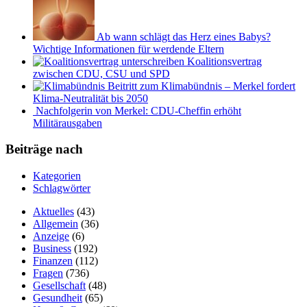
Ab wann schlägt das Herz eines Babys?
Wichtige Informationen für werdende Eltern
Koalitionsvertrag
zwischen CDU, CSU und SPD
Beitritt zum Klimabündnis – Merkel fordert
Klima-Neutralität bis 2050
Nachfolgerin von Merkel: CDU-Cheffin erhöht
Militärausgaben
Beiträge nach
Kategorien
Schlagwörter
Aktuelles
(43)
Allgemein
(36)
Anzeige
(6)
Business
(192)
Finanzen
(112)
Fragen
(736)
Gesellschaft
(48)
Gesundheit
(65)