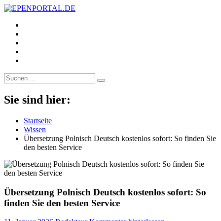
https://www.facebook.com/
EPENPORTAL.DE
Epische News aus Politik, Finanzen & Gesellschaft
https://twitter.com/
https://www.linkedin.com/
https://www.youtube.com/
https://www.pinterest.de/
Suche
nach:
Sie sind hier:
Startseite
Wissen
Übersetzung Polnisch Deutsch kostenlos sofort: So finden Sie
den besten Service
Übersetzung Polnisch Deutsch kostenlos sofort: So
finden Sie den besten Service