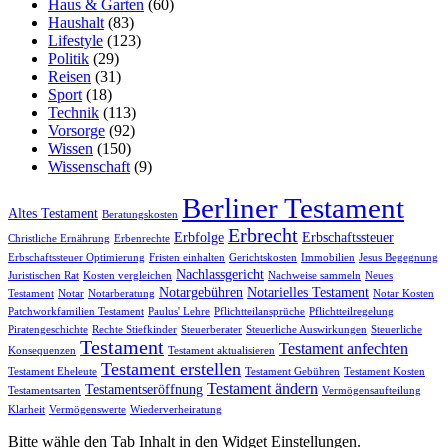
Haus & Garten
(60)
Haushalt
(83)
Lifestyle
(123)
Politik
(29)
Reisen
(31)
Sport
(18)
Technik
(113)
Vorsorge
(92)
Wissen
(150)
Wissenschaft
(9)
Berliner Testament
Altes Testament
Beratungskosten
Erbrecht
Erbfolge
Erbschaftssteuer
Christliche Ernährung
Erbenrechte
Erbschaftssteuer Optimierung
Fristen einhalten
Gerichtskosten
Immobilien
Jesus Begegnung
Nachlassgericht
Juristischen Rat
Kosten vergleichen
Nachweise sammeln
Neues
Notargebühren
Notarielles Testament
Testament
Notar
Notarberatung
Notar Kosten
Patchworkfamilien Testament
Paulus' Lehre
Pflichtteilansprüche
Pflichtteilregelung
Piratengeschichte
Rechte Stiefkinder
Steuerberater
Steuerliche Auswirkungen
Steuerliche
Testament
Testament anfechten
Konsequenzen
Testament aktualisieren
Testament erstellen
Testament Eheleute
Testament Gebühren
Testament Kosten
Testament ändern
Testamentseröffnung
Testamentsarten
Vermögensaufteilung
Klarheit
Vermögenswerte
Wiederverheiratung
Bitte wähle den Tab Inhalt in den Widget Einstellungen.