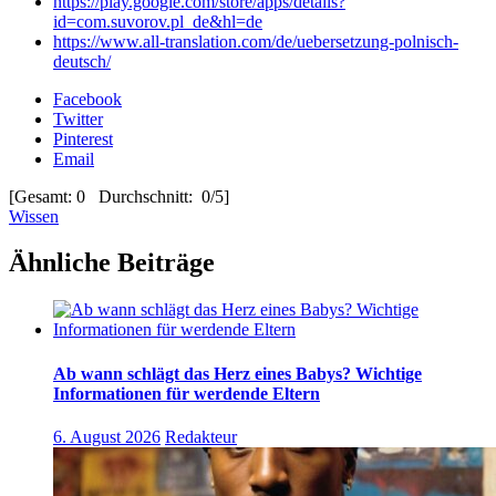
https://play.google.com/store/apps/details?
id=com.suvorov.pl_de&hl=de
https://www.all-translation.com/de/uebersetzung-polnisch-
deutsch/
Facebook
Twitter
Pinterest
Email
[Gesamt: 0 Durchschnitt: 0/5]
Wissen
Ähnliche Beiträge
Ab wann schlägt das Herz eines Babys? Wichtige
Informationen für werdende Eltern
6. August 2026
Redakteur