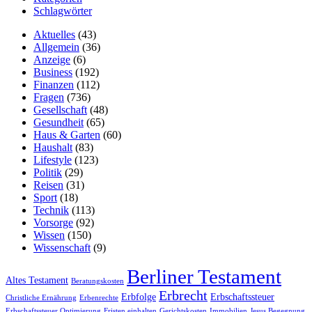
Schlagwörter
Aktuelles
(43)
Allgemein
(36)
Anzeige
(6)
Business
(192)
Finanzen
(112)
Fragen
(736)
Gesellschaft
(48)
Gesundheit
(65)
Haus & Garten
(60)
Haushalt
(83)
Lifestyle
(123)
Politik
(29)
Reisen
(31)
Sport
(18)
Technik
(113)
Vorsorge
(92)
Wissen
(150)
Wissenschaft
(9)
Berliner Testament
Altes Testament
Beratungskosten
Erbrecht
Erbfolge
Erbschaftssteuer
Christliche Ernährung
Erbenrechte
Erbschaftssteuer Optimierung
Fristen einhalten
Gerichtskosten
Immobilien
Jesus Begegnung