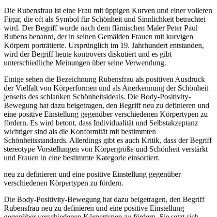
Die Rubensfrau ist eine Frau mit üppigen Kurven und einer volleren
Figur, die oft als Symbol für Schönheit und Sinnlichkeit betrachtet
wird. Der Begriff wurde nach dem flämischen Maler Peter Paul
Rubens benannt, der in seinen Gemälden Frauen mit kurvigen
Körpern porträtierte. Ursprünglich im 19. Jahrhundert entstanden,
wird der Begriff heute kontrovers diskutiert und es gibt
unterschiedliche Meinungen über seine Verwendung.
Einige sehen die Bezeichnung Rubensfrau als positiven Ausdruck
der Vielfalt von Körperformen und als Anerkennung der Schönheit
jenseits des schlanken Schönheitsideals. Die Body-Positivity-
Bewegung hat dazu beigetragen, den Begriff neu zu definieren und
eine positive Einstellung gegenüber verschiedenen Körpertypen zu
fördern. Es wird betont, dass Individualität und Selbstakzeptanz
wichtiger sind als die Konformität mit bestimmten
Schönheitsstandards. Allerdings gibt es auch Kritik, dass der Begriff
stereotype Vorstellungen von Körpergröße und Schönheit verstärkt
und Frauen in eine bestimmte Kategorie einsortiert.
neu zu definieren und eine positive Einstellung gegenüber
verschiedenen Körpertypen zu fördern.
Die Body-Positivity-Bewegung hat dazu beigetragen, den Begriff
Rubensfrau neu zu definieren und eine positive Einstellung
gegenüber verschiedenen Körpertypen zu fördern. Sie setzt sich