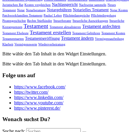
Nachlassgericht
Juristischen Rat
Kosten vergleichen
Nachweise sammeln
Neues
Notargebühren
Notarielles Testament
Testament
Notar
Notarberatung
Notar Kosten
Patchworkfamilien Testament
Paulus' Lehre
Pflichtteilansprüche
Pflichtteilregelung
Piratengeschichte
Rechte Stiefkinder
Steuerberater
Steuerliche Auswirkungen
Steuerliche
Testament
Testament anfechten
Konsequenzen
Testament aktualisieren
Testament erstellen
Testament Eheleute
Testament Gebühren
Testament Kosten
Testament ändern
Testamentseröffnung
Testamentsarten
Vermögensaufteilung
Klarheit
Vermögenswerte
Wiederverheiratung
Bitte wähle den Tab Inhalt in den Widget Einstellungen.
Bitte wähle den Tab Inhalt in den Widget Einstellungen.
Folge uns auf
https://www.facebook.com/
https://twitter.com/
https://www.linkedin.com/
https://www.youtube.com/
https://www.pinterest.de/
Wonach suchst Du?
Suche nach: