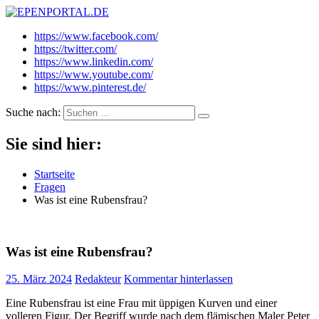
EPENPORTAL.DE
Epische News aus Politik, Finanzen & Gesellschaft
https://www.facebook.com/
https://twitter.com/
https://www.linkedin.com/
https://www.youtube.com/
https://www.pinterest.de/
Suche nach:
Sie sind hier:
Startseite
Fragen
Was ist eine Rubensfrau?
Was ist eine Rubensfrau?
25. März 2024
Redakteur
Kommentar hinterlassen
Eine Rubensfrau ist eine Frau mit üppigen Kurven und einer
volleren Figur. Der Begriff wurde nach dem flämischen Maler Peter