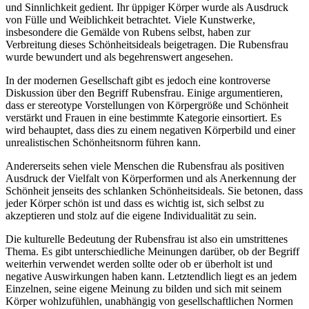
und Sinnlichkeit gedient. Ihr üppiger Körper wurde als Ausdruck
von Fülle und Weiblichkeit betrachtet. Viele Kunstwerke,
insbesondere die Gemälde von Rubens selbst, haben zur
Verbreitung dieses Schönheitsideals beigetragen. Die Rubensfrau
wurde bewundert und als begehrenswert angesehen.
In der modernen Gesellschaft gibt es jedoch eine kontroverse
Diskussion über den Begriff Rubensfrau. Einige argumentieren,
dass er stereotype Vorstellungen von Körpergröße und Schönheit
verstärkt und Frauen in eine bestimmte Kategorie einsortiert. Es
wird behauptet, dass dies zu einem negativen Körperbild und einer
unrealistischen Schönheitsnorm führen kann.
Andererseits sehen viele Menschen die Rubensfrau als positiven
Ausdruck der Vielfalt von Körperformen und als Anerkennung der
Schönheit jenseits des schlanken Schönheitsideals. Sie betonen, dass
jeder Körper schön ist und dass es wichtig ist, sich selbst zu
akzeptieren und stolz auf die eigene Individualität zu sein.
Die kulturelle Bedeutung der Rubensfrau ist also ein umstrittenes
Thema. Es gibt unterschiedliche Meinungen darüber, ob der Begriff
weiterhin verwendet werden sollte oder ob er überholt ist und
negative Auswirkungen haben kann. Letztendlich liegt es an jedem
Einzelnen, seine eigene Meinung zu bilden und sich mit seinem
Körper wohlzufühlen, unabhängig von gesellschaftlichen Normen