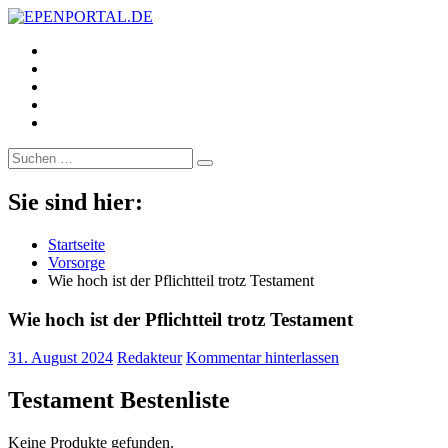
https://www.facebook.com/
EPENPORTAL.DE
Epische News aus Politik, Finanzen & Gesellschaft
https://twitter.com/
https://www.linkedin.com/
https://www.youtube.com/
https://www.pinterest.de/
Suche
nach:
Sie sind hier:
Startseite
Vorsorge
Wie hoch ist der Pflichtteil trotz Testament
Wie hoch ist der Pflichtteil trotz Testament
31. August 2024
Redakteur
Kommentar hinterlassen
Testament Bestenliste
Keine Produkte gefunden.