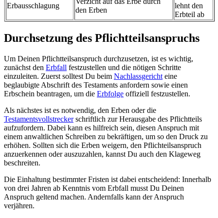
Verzicht auf das Erbe durch
Erbausschlagung
lehnt den
den Erben
Erbteil ab
Durchsetzung des Pflichtteilsanspruchs
Um Deinen Pflichtteilsanspruch durchzusetzen, ist es wichtig,
zunächst den
Erbfall
festzustellen und die nötigen Schritte
einzuleiten. Zuerst solltest Du beim
Nachlassgericht
eine
beglaubigte Abschrift des Testaments anfordern sowie einen
Erbschein beantragen, um die
Erbfolge
offiziell festzustellen.
Als nächstes ist es notwendig, den Erben oder die
Testamentsvollstrecker
schriftlich zur Herausgabe des Pflichtteils
aufzufordern. Dabei kann es hilfreich sein, diesen Anspruch mit
einem anwaltlichen Schreiben zu bekräftigen, um so den Druck zu
erhöhen. Sollten sich die Erben weigern, den Pflichteilsanspruch
anzuerkennen oder auszuzahlen, kannst Du auch den Klageweg
beschreiten.
Die Einhaltung bestimmter Fristen ist dabei entscheidend: Innerhalb
von drei Jahren ab Kenntnis vom Erbfall musst Du Deinen
Anspruch geltend machen. Andernfalls kann der Anspruch
verjähren.