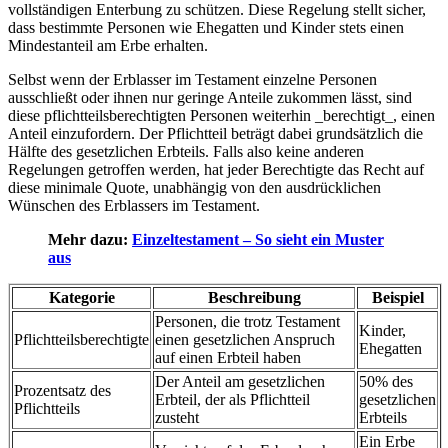
vollständigen Enterbung zu schützen. Diese Regelung stellt sicher,
dass bestimmte Personen wie Ehegatten und Kinder stets einen
Mindestanteil am Erbe erhalten.
Selbst wenn der Erblasser im Testament einzelne Personen
ausschließt oder ihnen nur geringe Anteile zukommen lässt, sind
diese pflichtteilsberechtigten Personen weiterhin _berechtigt_, einen
Anteil einzufordern. Der Pflichtteil beträgt dabei grundsätzlich die
Hälfte des gesetzlichen Erbteils. Falls also keine anderen
Regelungen getroffen werden, hat jeder Berechtigte das Recht auf
diese minimale Quote, unabhängig von den ausdrücklichen
Wünschen des Erblassers im Testament.
Mehr dazu:
Einzeltestament – So sieht ein Muster
aus
Kategorie
Beschreibung
Beispiel
Personen, die trotz Testament
Kinder,
Pflichtteilsberechtigte
einen gesetzlichen Anspruch
Ehegatten
auf einen Erbteil haben
Der Anteil am gesetzlichen
50% des
Prozentsatz des
Erbteil, der als Pflichtteil
gesetzlichen
Pflichtteils
zusteht
Erbteils
Ein Erbe