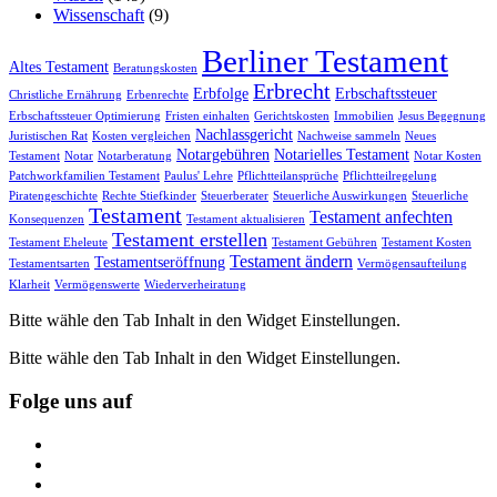
Wissenschaft
(9)
Berliner Testament
Altes Testament
Beratungskosten
Erbrecht
Erbfolge
Erbschaftssteuer
Christliche Ernährung
Erbenrechte
Erbschaftssteuer Optimierung
Fristen einhalten
Gerichtskosten
Immobilien
Jesus Begegnung
Nachlassgericht
Juristischen Rat
Kosten vergleichen
Nachweise sammeln
Neues
Notargebühren
Notarielles Testament
Testament
Notar
Notarberatung
Notar Kosten
Patchworkfamilien Testament
Paulus' Lehre
Pflichtteilansprüche
Pflichtteilregelung
Piratengeschichte
Rechte Stiefkinder
Steuerberater
Steuerliche Auswirkungen
Steuerliche
Testament
Testament anfechten
Konsequenzen
Testament aktualisieren
Testament erstellen
Testament Eheleute
Testament Gebühren
Testament Kosten
Testament ändern
Testamentseröffnung
Testamentsarten
Vermögensaufteilung
Klarheit
Vermögenswerte
Wiederverheiratung
Bitte wähle den Tab Inhalt in den Widget Einstellungen.
Bitte wähle den Tab Inhalt in den Widget Einstellungen.
Folge uns auf
https://www.facebook.com/
https://twitter.com/
https://www.linkedin.com/