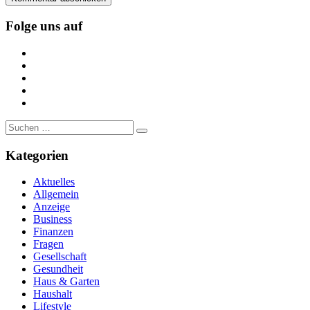
Folge uns auf
https://www.facebook.com/
https://twitter.com/
https://www.linkedin.com/
https://www.youtube.com/
https://www.pinterest.de/
Suche
nach:
Kategorien
Aktuelles
Allgemein
Anzeige
Business
Finanzen
Fragen
Gesellschaft
Gesundheit
Haus & Garten
Haushalt
Lifestyle