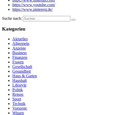
https://www.linkedin.com/
https://www.youtube.com/
https://www.pinterest.de/
Suche nach:
Kategorien
Aktuelles
Allgemein
Anzeige
Business
Finanzen
Fragen
Gesellschaft
Gesundheit
Haus & Garten
Haushalt
Lifestyle
Politik
Reisen
Sport
Technik
Vorsorge
Wissen