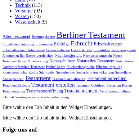
Technik
(113)
Vorsorge
(92)
Wissen
(150)
Wissenschaft
(9)
Berliner Testament
Altes Testament
Beratungskosten
Erbrecht
Erbfolge
Erbschaftssteuer
Christliche Ernährung
Erbenrechte
Erbschaftssteuer Optimierung
Fristen einhalten
Gerichtskosten
Immobilien
Jesus Begegnung
Nachlassgericht
Juristischen Rat
Kosten vergleichen
Nachweise sammeln
Neues
Notargebühren
Notarielles Testament
Testament
Notar
Notarberatung
Notar Kosten
Patchworkfamilien Testament
Paulus' Lehre
Pflichtteilansprüche
Pflichtteilregelung
Piratengeschichte
Rechte Stiefkinder
Steuerberater
Steuerliche Auswirkungen
Steuerliche
Testament
Testament anfechten
Konsequenzen
Testament aktualisieren
Testament erstellen
Testament Eheleute
Testament Gebühren
Testament Kosten
Testament ändern
Testamentseröffnung
Testamentsarten
Vermögensaufteilung
Klarheit
Vermögenswerte
Wiederverheiratung
Bitte wähle den Tab Inhalt in den Widget Einstellungen.
Bitte wähle den Tab Inhalt in den Widget Einstellungen.
Folge uns auf