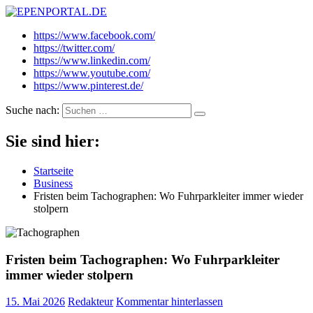
EPENPORTAL.DE
Epische News aus Politik, Finanzen & Gesellschaft
https://www.facebook.com/
https://twitter.com/
https://www.linkedin.com/
https://www.youtube.com/
https://www.pinterest.de/
Suche nach:
Sie sind hier:
Startseite
Business
Fristen beim Tachographen: Wo Fuhrparkleiter immer wieder
stolpern
Fristen beim Tachographen: Wo Fuhrparkleiter
immer wieder stolpern
15. Mai 2026
Redakteur
Kommentar hinterlassen