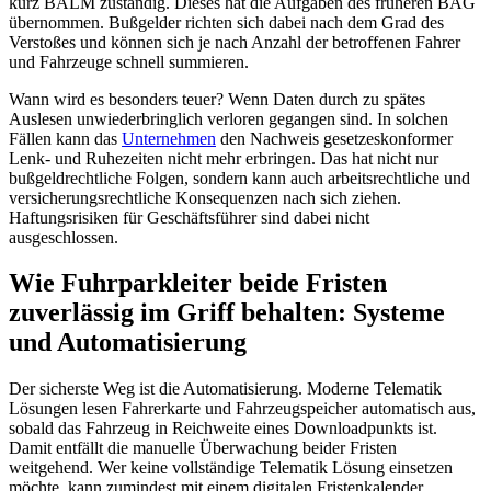
kurz BALM zuständig. Dieses hat die Aufgaben des früheren BAG
übernommen. Bußgelder richten sich dabei nach dem Grad des
Verstoßes und können sich je nach Anzahl der betroffenen Fahrer
und Fahrzeuge schnell summieren.
Wann wird es besonders teuer? Wenn Daten durch zu spätes
Auslesen unwiederbringlich verloren gegangen sind. In solchen
Fällen kann das
Unternehmen
den Nachweis gesetzeskonformer
Lenk- und Ruhezeiten nicht mehr erbringen. Das hat nicht nur
bußgeldrechtliche Folgen, sondern kann auch arbeitsrechtliche und
versicherungsrechtliche Konsequenzen nach sich ziehen.
Haftungsrisiken für Geschäftsführer sind dabei nicht
ausgeschlossen.
Wie Fuhrparkleiter beide Fristen
zuverlässig im Griff behalten: Systeme
und Automatisierung
Der sicherste Weg ist die Automatisierung. Moderne Telematik
Lösungen lesen Fahrerkarte und Fahrzeugspeicher automatisch aus,
sobald das Fahrzeug in Reichweite eines Downloadpunkts ist.
Damit entfällt die manuelle Überwachung beider Fristen
weitgehend. Wer keine vollständige Telematik Lösung einsetzen
möchte, kann zumindest mit einem digitalen Fristenkalender