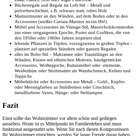
Bücherregale und Regale im Loft-Stil – Metall und
pulverbeschichtet, z.B. schwarz matt, rohes Holz
Marmormuster an den Wänden, auf dem Boden oder in den
Accessoires (weißer Carrara-Marmor ist ein Hit!)
Möbel und Accessoires im Vintage-Stil, Massivholzkommoden
aus einer vergangenen Epoche, Poster und Grafiken, die von
den 1950er oder 1960er Jahren inspiriert sind
lebende Pflanzen in Töpfen, vorzugsweise in großen Töpfen –
platziert auf speziellen Ständern oder ganzen Regalen
alles im Boho-Stil – Makramee oder Traumfänger an den
Wänden, Kissen mit ethnischen Motiven, handgestrickte
Accessoires, Wollteppiche, Rattanmöbel oder -elemente,
Weidenhüte oder Strohmatten als Wandschmuck, Kelims und
Teppiche
Möbelstücke oder Accessoires aus Metall – Gold-, Kupfer-
oder Messingfarben an Stuhlbeinen oder Couchtisch,
metallfarbene Vasen, Hänge- oder Stehlampen
Fazit
Einst sollte das Wohnzimmer vor allem schön und gediegen
aussehen. Heute ist es Mittelpunkt im Familienleben und muss
funktional ausgestattet sein. Wenn Sie nach diesen Kompromissen
Ihr Wohnzimmer einrichten, werden Sie lange Freude daran haben.