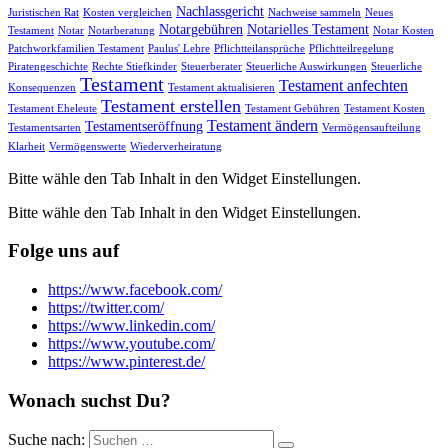
Nachlassgericht
Juristischen Rat
Kosten vergleichen
Nachweise sammeln
Neues
Notargebühren
Notarielles Testament
Testament
Notar
Notarberatung
Notar Kosten
Patchworkfamilien Testament
Paulus' Lehre
Pflichtteilansprüche
Pflichtteilregelung
Piratengeschichte
Rechte Stiefkinder
Steuerberater
Steuerliche Auswirkungen
Steuerliche
Testament
Testament anfechten
Konsequenzen
Testament aktualisieren
Testament erstellen
Testament Eheleute
Testament Gebühren
Testament Kosten
Testament ändern
Testamentseröffnung
Testamentsarten
Vermögensaufteilung
Klarheit
Vermögenswerte
Wiederverheiratung
Bitte wähle den Tab Inhalt in den Widget Einstellungen.
Bitte wähle den Tab Inhalt in den Widget Einstellungen.
Folge uns auf
https://www.facebook.com/
https://twitter.com/
https://www.linkedin.com/
https://www.youtube.com/
https://www.pinterest.de/
Wonach suchst Du?
Suche nach: