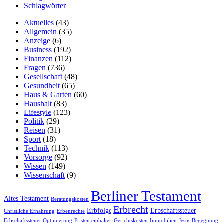
Schlagwörter
Aktuelles
(43)
Allgemein
(35)
Anzeige
(6)
Business
(192)
Finanzen
(112)
Fragen
(736)
Gesellschaft
(48)
Gesundheit
(65)
Haus & Garten
(60)
Haushalt
(83)
Lifestyle
(123)
Politik
(29)
Reisen
(31)
Sport
(18)
Technik
(113)
Vorsorge
(92)
Wissen
(149)
Wissenschaft
(9)
Berliner Testament
Altes Testament
Beratungskosten
Erbrecht
Erbfolge
Erbschaftssteuer
Christliche Ernährung
Erbenrechte
Erbschaftssteuer Optimierung
Fristen einhalten
Gerichtskosten
Immobilien
Jesus Begegnung