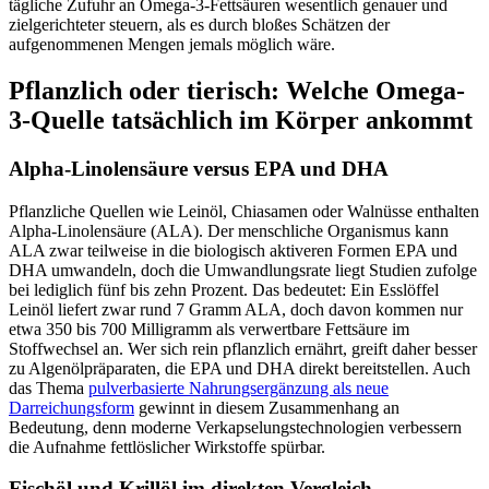
tägliche Zufuhr an Omega-3-Fettsäuren wesentlich genauer und
zielgerichteter steuern, als es durch bloßes Schätzen der
aufgenommenen Mengen jemals möglich wäre.
Pflanzlich oder tierisch: Welche Omega-
3-Quelle tatsächlich im Körper ankommt
Alpha-Linolensäure versus EPA und DHA
Pflanzliche Quellen wie Leinöl, Chiasamen oder Walnüsse enthalten
Alpha-Linolensäure (ALA). Der menschliche Organismus kann
ALA zwar teilweise in die biologisch aktiveren Formen EPA und
DHA umwandeln, doch die Umwandlungsrate liegt Studien zufolge
bei lediglich fünf bis zehn Prozent. Das bedeutet: Ein Esslöffel
Leinöl liefert zwar rund 7 Gramm ALA, doch davon kommen nur
etwa 350 bis 700 Milligramm als verwertbare Fettsäure im
Stoffwechsel an. Wer sich rein pflanzlich ernährt, greift daher besser
zu Algenölpräparaten, die EPA und DHA direkt bereitstellen. Auch
das Thema
pulverbasierte Nahrungsergänzung als neue
Darreichungsform
gewinnt in diesem Zusammenhang an
Bedeutung, denn moderne Verkapselungstechnologien verbessern
die Aufnahme fettlöslicher Wirkstoffe spürbar.
Fischöl und Krillöl im direkten Vergleich