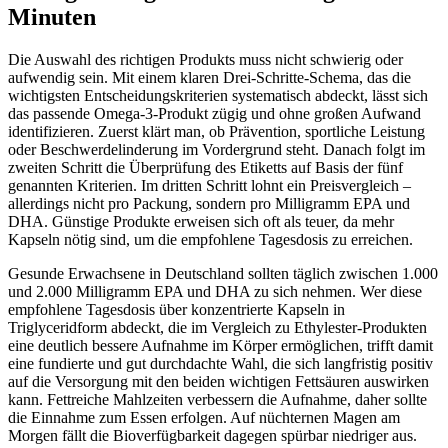
Minuten
Die Auswahl des richtigen Produkts muss nicht schwierig oder
aufwendig sein. Mit einem klaren Drei-Schritte-Schema, das die
wichtigsten Entscheidungskriterien systematisch abdeckt, lässt sich
das passende Omega-3-Produkt zügig und ohne großen Aufwand
identifizieren. Zuerst klärt man, ob Prävention, sportliche Leistung
oder Beschwerdelinderung im Vordergrund steht. Danach folgt im
zweiten Schritt die Überprüfung des Etiketts auf Basis der fünf
genannten Kriterien. Im dritten Schritt lohnt ein Preisvergleich –
allerdings nicht pro Packung, sondern pro Milligramm EPA und
DHA. Günstige Produkte erweisen sich oft als teuer, da mehr
Kapseln nötig sind, um die empfohlene Tagesdosis zu erreichen.
Gesunde Erwachsene in Deutschland sollten täglich zwischen 1.000
und 2.000 Milligramm EPA und DHA zu sich nehmen. Wer diese
empfohlene Tagesdosis über konzentrierte Kapseln in
Triglyceridform abdeckt, die im Vergleich zu Ethylester-Produkten
eine deutlich bessere Aufnahme im Körper ermöglichen, trifft damit
eine fundierte und gut durchdachte Wahl, die sich langfristig positiv
auf die Versorgung mit den beiden wichtigen Fettsäuren auswirken
kann. Fettreiche Mahlzeiten verbessern die Aufnahme, daher sollte
die Einnahme zum Essen erfolgen. Auf nüchternen Magen am
Morgen fällt die Bioverfügbarkeit dagegen spürbar niedriger aus.