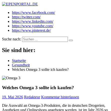
EPENPORTAL.DE
Epische News aus Politik, Finanzen & Gesellschaft
https://www.facebook.com/
https://twitter.com/
https://www.linkedin.com/
https://www.youtube.com/
https://www.pinterest.de/
Suche nach:
Sie sind hier:
Startseite
Gesundheit
Welches Omega 3 sollte ich kaufen?
Welches Omega 3 sollte ich kaufen?
19. Mai 2026
Redakteur
Kommentar hinterlassen
Die Auswahl an Omega-3-Produkten, die in deutschen Drogerien,
Apotheken und Onlineshops angeboten werden, ist im Jahr 2026 so