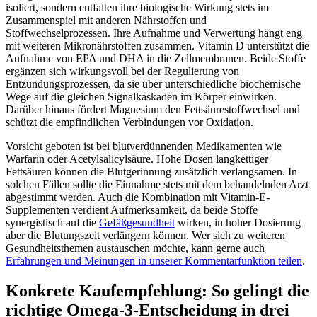
isoliert, sondern entfalten ihre biologische Wirkung stets im
Zusammenspiel mit anderen Nährstoffen und
Stoffwechselprozessen. Ihre Aufnahme und Verwertung hängt eng
mit weiteren Mikronährstoffen zusammen. Vitamin D unterstützt die
Aufnahme von EPA und DHA in die Zellmembranen. Beide Stoffe
ergänzen sich wirkungsvoll bei der Regulierung von
Entzündungsprozessen, da sie über unterschiedliche biochemische
Wege auf die gleichen Signalkaskaden im Körper einwirken.
Darüber hinaus fördert Magnesium den Fettsäurestoffwechsel und
schützt die empfindlichen Verbindungen vor Oxidation.
Vorsicht geboten ist bei blutverdünnenden Medikamenten wie
Warfarin oder Acetylsalicylsäure. Hohe Dosen langkettiger
Fettsäuren können die Blutgerinnung zusätzlich verlangsamen. In
solchen Fällen sollte die Einnahme stets mit dem behandelnden Arzt
abgestimmt werden. Auch die Kombination mit Vitamin-E-
Supplementen verdient Aufmerksamkeit, da beide Stoffe
synergistisch auf die
Gefäßgesundheit
wirken, in hoher Dosierung
aber die Blutungszeit verlängern können. Wer sich zu weiteren
Gesundheitsthemen austauschen möchte, kann gerne auch
Erfahrungen und Meinungen in unserer Kommentarfunktion teilen
.
Konkrete Kaufempfehlung: So gelingt die
richtige Omega-3-Entscheidung in drei