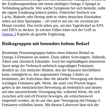
der Ernährungsmedizin mit einem niedrigen Omega-3-Spiegel in
Verbindung gebracht. Wer solche Symptome bei sich bemerkt, sollte
die eigene Ernährung kritisch prüfen. Fettreicher Seefisch wie
Lachs, Makrele oder Hering steht in vielen deutschen Haushalten
selten auf dem Speiseplan – oft wird er nur ein- bis zweimal pro
Monat verzehrt. Das reicht selten aus, um den Tagesbedarf an EPA
und DHA zu decken. In solchen Fällen lohnt sich der Griff zu
Omega 3
Kapseln als gezielte Ergänzung.
Risikogruppen mit besonders hohem Bedarf
Bestimmte Personengruppen haben einen höheren Bedarf an
Omega-3-Fettsäuren als andere. Dazu zählen Schwangere, Stillende,
Ältere und chronisch Erkrankte. Auch bei regelmäßigem intensivem
Sport steigt der Verbrauch mehrfach ungesättigter Fettsäuren
deutlich an. Ein einfacher Bluttest, den der Hausarzt durchführen
kann, ermöglicht es, den sogenannten Omega-3-Index zu
bestimmen, der Aufschluss über die aktuelle Versorgung mit diesen
wichtigen Fettsäuren gibt. Werte, die unter vier Prozent liegen,
gelten in der medizinischen Bewertung als bedenklich und deuten
auf eine unzureichende Versorgung hin, während Werte, die sich
zwischen acht und elf Prozent bewegen, als wünschenswert
eingestuft werden, da sie auf eine gute Versorgung mit Omega-3-
Fettsäuren schließen lassen. Mit diesem Laborwert lässt sich die