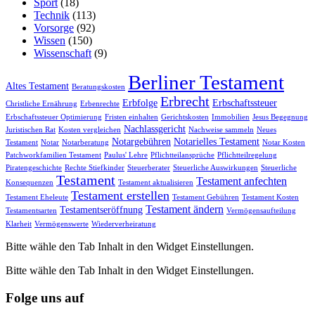
Sport
(18)
Technik
(113)
Vorsorge
(92)
Wissen
(150)
Wissenschaft
(9)
Berliner Testament
Altes Testament
Beratungskosten
Erbrecht
Erbfolge
Erbschaftssteuer
Christliche Ernährung
Erbenrechte
Erbschaftssteuer Optimierung
Fristen einhalten
Gerichtskosten
Immobilien
Jesus Begegnung
Nachlassgericht
Juristischen Rat
Kosten vergleichen
Nachweise sammeln
Neues
Notargebühren
Notarielles Testament
Testament
Notar
Notarberatung
Notar Kosten
Patchworkfamilien Testament
Paulus' Lehre
Pflichtteilansprüche
Pflichtteilregelung
Piratengeschichte
Rechte Stiefkinder
Steuerberater
Steuerliche Auswirkungen
Steuerliche
Testament
Testament anfechten
Konsequenzen
Testament aktualisieren
Testament erstellen
Testament Eheleute
Testament Gebühren
Testament Kosten
Testament ändern
Testamentseröffnung
Testamentsarten
Vermögensaufteilung
Klarheit
Vermögenswerte
Wiederverheiratung
Bitte wähle den Tab Inhalt in den Widget Einstellungen.
Bitte wähle den Tab Inhalt in den Widget Einstellungen.
Folge uns auf