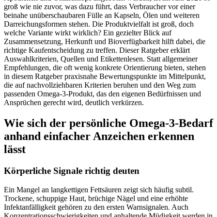
groß wie nie zuvor, was dazu führt, dass Verbraucher vor einer
beinahe unüberschaubaren Fülle an Kapseln, Ölen und weiteren
Darreichungsformen stehen. Die Produktvielfalt ist groß, doch
welche Variante wirkt wirklich? Ein gezielter Blick auf
Zusammensetzung, Herkunft und Bioverfügbarkeit hilft dabei, die
richtige Kaufentscheidung zu treffen. Dieser Ratgeber erklärt
Auswahlkriterien, Quellen und Etikettenlesen. Statt allgemeiner
Empfehlungen, die oft wenig konkrete Orientierung bieten, stehen
in diesem Ratgeber praxisnahe Bewertungspunkte im Mittelpunkt,
die auf nachvollziehbaren Kriterien beruhen und den Weg zum
passenden Omega-3-Produkt, das den eigenen Bedürfnissen und
Ansprüchen gerecht wird, deutlich verkürzen.
Wie sich der persönliche Omega-3-Bedarf
anhand einfacher Anzeichen erkennen
lässt
Körperliche Signale richtig deuten
Ein Mangel an langkettigen Fettsäuren zeigt sich häufig subtil.
Trockene, schuppige Haut, brüchige Nägel und eine erhöhte
Infektanfälligkeit gehören zu den ersten Warnsignalen. Auch
Konzentrationsschwierigkeiten und anhaltende Müdigkeit werden in