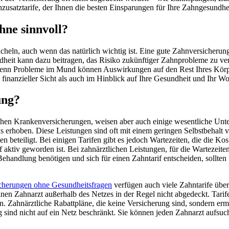
satztarife, der Ihnen die besten Einsparungen für Ihre Zahngesundheit
hne sinnvoll?
cheln, auch wenn das natürlich wichtig ist. Eine gute Zahnversicherun
eit kann dazu beitragen, das Risiko zukünftiger Zahnprobleme zu verr
enn Probleme im Mund können Auswirkungen auf den Rest Ihres Körpers
finanzieller Sicht als auch im Hinblick auf Ihre Gesundheit und Ihr Wo
ung?
en Krankenversicherungen, weisen aber auch einige wesentliche Unter
s erhoben. Diese Leistungen sind oft mit einem geringen Selbstbehalt 
 beteiligt. Bei einigen Tarifen gibt es jedoch Wartezeiten, die die K
aktiv geworden ist. Bei zahnärztlichen Leistungen, für die Wartezeiten
handlung benötigen und sich für einen Zahntarif entscheiden, sollten 
icherungen ohne Gesundheitsfragen
verfügen auch viele Zahntarife über
einen Zahnarzt außerhalb des Netzes in der Regel nicht abgedeckt. Tar
n. Zahnärztliche Rabattpläne, die keine Versicherung sind, sondern ermä
g sind nicht auf ein Netz beschränkt. Sie können jeden Zahnarzt aufsuc