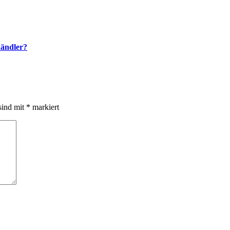
händler?
sind mit
*
markiert