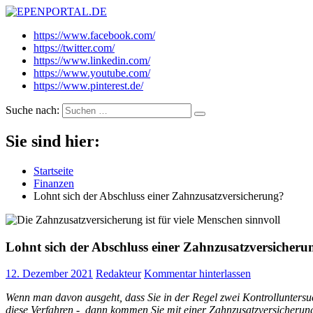
EPENPORTAL.DE
Epische News aus Politik, Finanzen & Gesellschaft
https://www.facebook.com/
https://twitter.com/
https://www.linkedin.com/
https://www.youtube.com/
https://www.pinterest.de/
Suche nach:
Sie sind hier:
Startseite
Finanzen
Lohnt sich der Abschluss einer Zahnzusatzversicherung?
Lohnt sich der Abschluss einer Zahnzusatzversicheru
12. Dezember 2021
Redakteur
Kommentar hinterlassen
Wenn man davon ausgeht, dass Sie in der Regel zwei Kontrollunters
diese Verfahren -, dann kommen Sie mit einer Zahnzusatzversicherun