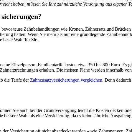
rreicht haben, müssen Sie Ihre zahnärztliche Versorgung aus eigener T
rsicherungen?
r, bevor teure Zahnbehandlungen wie Kronen, Zahnersatz und Brücke
cherung hatten. Wenn Sie mehr als nur eine grundlegende Zahnbehandl
e beste Wahl für Sie.
 eine Einzelperson. Familientarife kosten etwa 350 bis 800 Euro. Es gib
e Zahnarztrechnungen erhalten. Die meisten Pläne werden innerhalb von
ab die Tarife der
Zahnzusatzversicherungen vergleichen
. Denn dadurch 
können Sie auch bei der Grundversorgung leicht die Kosten decken ode
ie bessere Wahl als eine Versicherung, da es keine jährliche Ausgabeng
on der Versicherung oft nicht abgedeckt werden – wie Zahnspangen, Z