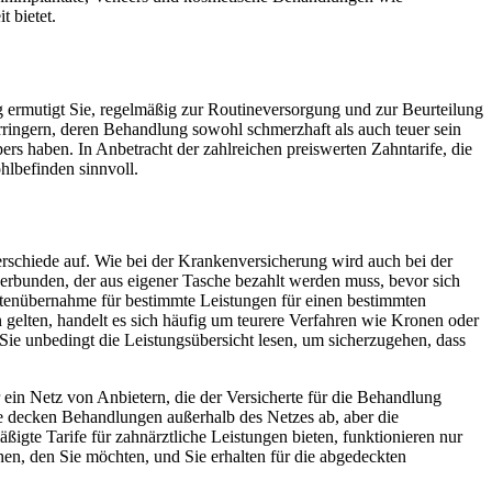
 bietet.
g ermutigt Sie, regelmäßig zur Routineversorgung und zur Beurteilung
ingern, deren Behandlung sowohl schmerzhaft als auch teuer sein
 haben. In Anbetracht der zahlreichen preiswerten Zahntarife, die
hlbefinden sinnvoll.
schiede auf. Wie bei der Krankenversicherung wird auch bei der
verbunden, der aus eigener Tasche bezahlt werden muss, bevor sich
ostenübernahme für bestimmte Leistungen für einen bestimmten
 gelten, handelt es sich häufig um teurere Verfahren wie Kronen oder
Sie unbedingt die Leistungsübersicht lesen, um sicherzugehen, dass
 ein Netz von Anbietern, die der Versicherte für die Behandlung
ife decken Behandlungen außerhalb des Netzes ab, aber die
ßigte Tarife für zahnärztliche Leistungen bieten, funktionieren nur
hen, den Sie möchten, und Sie erhalten für die abgedeckten