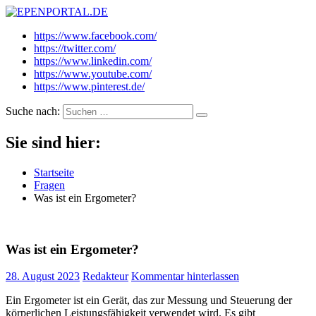
EPENPORTAL.DE
Epische News aus Politik, Finanzen & Gesellschaft
https://www.facebook.com/
https://twitter.com/
https://www.linkedin.com/
https://www.youtube.com/
https://www.pinterest.de/
Suche nach:
Sie sind hier:
Startseite
Fragen
Was ist ein Ergometer?
Was ist ein Ergometer?
28. August 2023
Redakteur
Kommentar hinterlassen
Ein Ergometer ist ein Gerät, das zur Messung und Steuerung der
körperlichen Leistungsfähigkeit verwendet wird. Es gibt