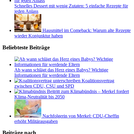
Schnelles Dessert mit wenig Zutaten: 5 einfache Rezepte für
jeden Anlass
Hausmittel im Comeback: Warum alte Rezepte
wieder Konjunktur haben
Beliebteste Beiträge
Ab wann schlägt das Herz eines Babys? Wichtige
Informationen für werdende Eltern
Koalitionsvertrag
zwischen CDU, CSU und SPD
Beitritt zum Klimabündnis – Merkel fordert
Klima-Neutralität bis 2050
Nachfolgerin von Merkel: CDU-Cheffin
erhöht Militärausgaben
Beiträge nach