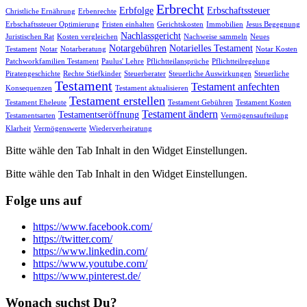
Erbrecht
Erbfolge
Erbschaftssteuer
Christliche Ernährung
Erbenrechte
Erbschaftssteuer Optimierung
Fristen einhalten
Gerichtskosten
Immobilien
Jesus Begegnung
Nachlassgericht
Juristischen Rat
Kosten vergleichen
Nachweise sammeln
Neues
Notargebühren
Notarielles Testament
Testament
Notar
Notarberatung
Notar Kosten
Patchworkfamilien Testament
Paulus' Lehre
Pflichtteilansprüche
Pflichtteilregelung
Piratengeschichte
Rechte Stiefkinder
Steuerberater
Steuerliche Auswirkungen
Steuerliche
Testament
Testament anfechten
Konsequenzen
Testament aktualisieren
Testament erstellen
Testament Eheleute
Testament Gebühren
Testament Kosten
Testament ändern
Testamentseröffnung
Testamentsarten
Vermögensaufteilung
Klarheit
Vermögenswerte
Wiederverheiratung
Bitte wähle den Tab Inhalt in den Widget Einstellungen.
Bitte wähle den Tab Inhalt in den Widget Einstellungen.
Folge uns auf
https://www.facebook.com/
https://twitter.com/
https://www.linkedin.com/
https://www.youtube.com/
https://www.pinterest.de/
Wonach suchst Du?