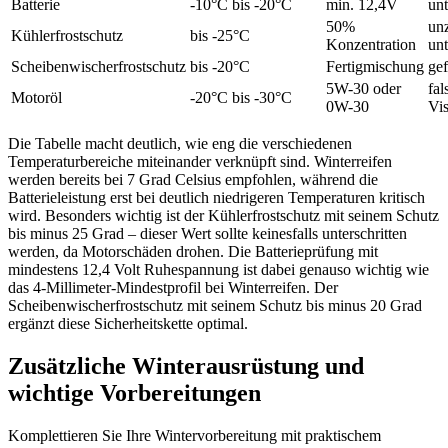
Batterie
-10°C bis -20°C
min. 12,4V
un
50%
un
Kühlerfrostschutz
bis -25°C
Konzentration
un
Scheibenwischerfrostschutz
bis -20°C
Fertigmischung
gef
5W-30 oder
fal
Motoröl
-20°C bis -30°C
0W-30
Vis
Die Tabelle macht deutlich, wie eng die verschiedenen
Temperaturbereiche miteinander verknüpft sind. Winterreifen
werden bereits bei 7 Grad Celsius empfohlen, während die
Batterieleistung erst bei deutlich niedrigeren Temperaturen kritisch
wird. Besonders wichtig ist der Kühlerfrostschutz mit seinem Schutz
bis minus 25 Grad – dieser Wert sollte keinesfalls unterschritten
werden, da Motorschäden drohen. Die Batterieprüfung mit
mindestens 12,4 Volt Ruhespannung ist dabei genauso wichtig wie
das 4-Millimeter-Mindestprofil bei Winterreifen. Der
Scheibenwischerfrostschutz mit seinem Schutz bis minus 20 Grad
ergänzt diese Sicherheitskette optimal.
Zusätzliche Winterausrüstung und
wichtige Vorbereitungen
Komplettieren Sie Ihre Wintervorbereitung mit praktischem