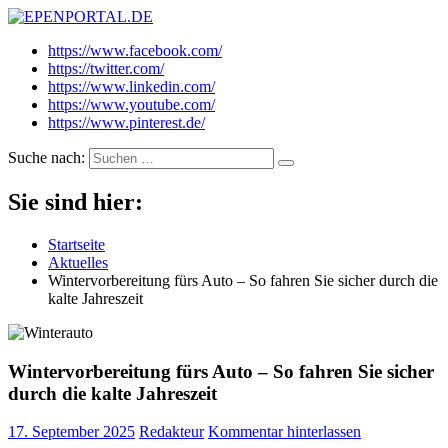
EPENPORTAL.DE
Epische News aus Politik, Finanzen & Gesellschaft
https://www.facebook.com/
https://twitter.com/
https://www.linkedin.com/
https://www.youtube.com/
https://www.pinterest.de/
Suche nach:
Sie sind hier:
Startseite
Aktuelles
Wintervorbereitung fürs Auto – So fahren Sie sicher durch die
kalte Jahreszeit
Wintervorbereitung fürs Auto – So fahren Sie sicher
durch die kalte Jahreszeit
17. September 2025
Redakteur
Kommentar hinterlassen