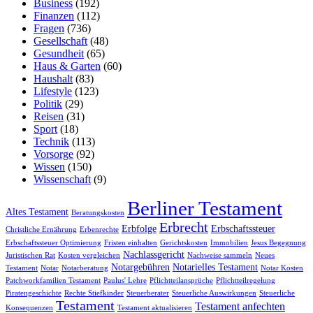
Business
(192)
Finanzen
(112)
Fragen
(736)
Gesellschaft
(48)
Gesundheit
(65)
Haus & Garten
(60)
Haushalt
(83)
Lifestyle
(123)
Politik
(29)
Reisen
(31)
Sport
(18)
Technik
(113)
Vorsorge
(92)
Wissen
(150)
Wissenschaft
(9)
Berliner Testament
Altes Testament
Beratungskosten
Erbrecht
Erbfolge
Erbschaftssteuer
Christliche Ernährung
Erbenrechte
Erbschaftssteuer Optimierung
Fristen einhalten
Gerichtskosten
Immobilien
Jesus Begegnung
Nachlassgericht
Juristischen Rat
Kosten vergleichen
Nachweise sammeln
Neues
Notargebühren
Notarielles Testament
Testament
Notar
Notarberatung
Notar Kosten
Patchworkfamilien Testament
Paulus' Lehre
Pflichtteilansprüche
Pflichtteilregelung
Piratengeschichte
Rechte Stiefkinder
Steuerberater
Steuerliche Auswirkungen
Steuerliche
Testament
Testament anfechten
Konsequenzen
Testament aktualisieren