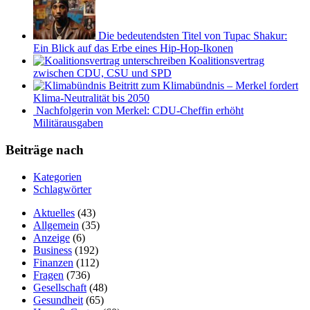
Die bedeutendsten Titel von Tupac Shakur:
Ein Blick auf das Erbe eines Hip-Hop-Ikonen
Koalitionsvertrag
zwischen CDU, CSU und SPD
Beitritt zum Klimabündnis – Merkel fordert
Klima-Neutralität bis 2050
Nachfolgerin von Merkel: CDU-Cheffin erhöht
Militärausgaben
Beiträge nach
Kategorien
Schlagwörter
Aktuelles
(43)
Allgemein
(35)
Anzeige
(6)
Business
(192)
Finanzen
(112)
Fragen
(736)
Gesellschaft
(48)
Gesundheit
(65)