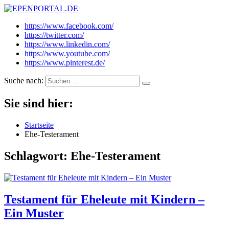
EPENPORTAL.DE
Epische News aus Politik, Finanzen & Gesellschaft
https://www.facebook.com/
https://twitter.com/
https://www.linkedin.com/
https://www.youtube.com/
https://www.pinterest.de/
Suche nach:
Sie sind hier:
Startseite
Ehe-Testerament
Schlagwort:
Ehe-Testerament
Testament für Eheleute mit Kindern –
Ein Muster