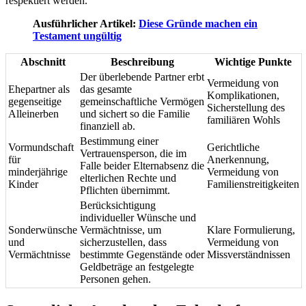
respektiert werden.
Ausführlicher Artikel:
Diese Gründe machen ein
Testament ungültig
Abschnitt
Beschreibung
Wichtige Punkte
Der überlebende Partner erbt
Vermeidung von
Ehepartner als
das gesamte
Komplikationen,
gegenseitige
gemeinschaftliche Vermögen
Sicherstellung des
Alleinerben
und sichert so die Familie
familiären Wohls
finanziell ab.
Bestimmung einer
Vormundschaft
Gerichtliche
Vertrauensperson, die im
für
Anerkennung,
Falle beider Elternabsenz die
minderjährige
Vermeidung von
elterlichen Rechte und
Kinder
Familienstreitigkeiten
Pflichten übernimmt.
Berücksichtigung
individueller Wünsche und
Sonderwünsche
Vermächtnisse, um
Klare Formulierung,
und
sicherzustellen, dass
Vermeidung von
Vermächtnisse
bestimmte Gegenstände oder
Missverständnissen
Geldbeträge an festgelegte
Personen gehen.