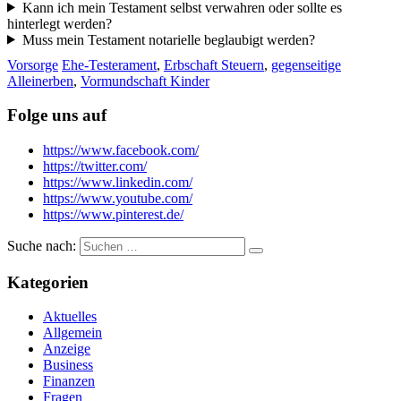
Kann ich mein Testament selbst verwahren oder sollte es
hinterlegt werden?
Muss mein Testament notarielle beglaubigt werden?
Vorsorge
Ehe-Testerament
,
Erbschaft Steuern
,
gegenseitige
Alleinerben
,
Vormundschaft Kinder
Folge uns auf
https://www.facebook.com/
https://twitter.com/
https://www.linkedin.com/
https://www.youtube.com/
https://www.pinterest.de/
Suche nach:
Kategorien
Aktuelles
Allgemein
Anzeige
Business
Finanzen
Fragen