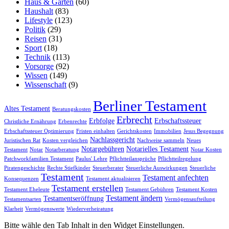
Haus & Garten
(60)
Haushalt
(83)
Lifestyle
(123)
Politik
(29)
Reisen
(31)
Sport
(18)
Technik
(113)
Vorsorge
(92)
Wissen
(149)
Wissenschaft
(9)
Berliner Testament
Altes Testament
Beratungskosten
Erbrecht
Erbfolge
Erbschaftssteuer
Christliche Ernährung
Erbenrechte
Erbschaftssteuer Optimierung
Fristen einhalten
Gerichtskosten
Immobilien
Jesus Begegnung
Nachlassgericht
Juristischen Rat
Kosten vergleichen
Nachweise sammeln
Neues
Notargebühren
Notarielles Testament
Testament
Notar
Notarberatung
Notar Kosten
Patchworkfamilien Testament
Paulus' Lehre
Pflichtteilansprüche
Pflichtteilregelung
Piratengeschichte
Rechte Stiefkinder
Steuerberater
Steuerliche Auswirkungen
Steuerliche
Testament
Testament anfechten
Konsequenzen
Testament aktualisieren
Testament erstellen
Testament Eheleute
Testament Gebühren
Testament Kosten
Testament ändern
Testamentseröffnung
Testamentsarten
Vermögensaufteilung
Klarheit
Vermögenswerte
Wiederverheiratung
Bitte wähle den Tab Inhalt in den Widget Einstellungen.