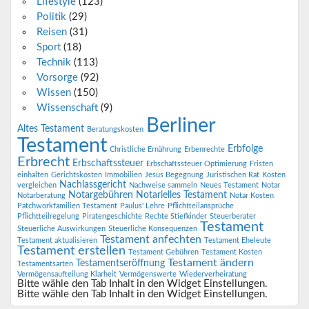
Lifestyle
(123)
Politik
(29)
Reisen
(31)
Sport
(18)
Technik
(113)
Vorsorge
(92)
Wissen
(150)
Wissenschaft
(9)
Berliner
Altes Testament
Beratungskosten
Testament
Erbfolge
Christliche Ernährung
Erbenrechte
Erbrecht
Erbschaftssteuer
Erbschaftssteuer Optimierung
Fristen
einhalten
Gerichtskosten
Immobilien
Jesus Begegnung
Juristischen Rat
Kosten
Nachlassgericht
vergleichen
Nachweise sammeln
Neues Testament
Notar
Notargebühren
Notarielles Testament
Notarberatung
Notar Kosten
Patchworkfamilien Testament
Paulus' Lehre
Pflichtteilansprüche
Pflichtteilregelung
Piratengeschichte
Rechte Stiefkinder
Steuerberater
Testament
Steuerliche Auswirkungen
Steuerliche Konsequenzen
Testament anfechten
Testament aktualisieren
Testament Eheleute
Testament erstellen
Testament Gebühren
Testament Kosten
Testament ändern
Testamentseröffnung
Testamentsarten
Vermögensaufteilung Klarheit
Vermögenswerte
Wiederverheiratung
Bitte wähle den Tab Inhalt in den Widget Einstellungen.
Bitte wähle den Tab Inhalt in den Widget Einstellungen.