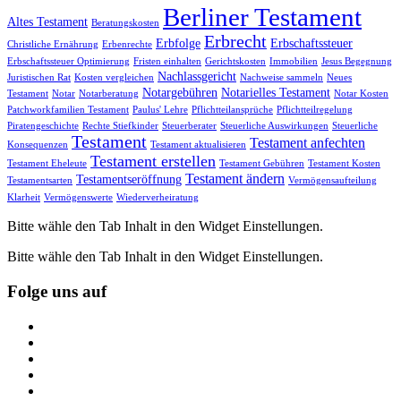
Berliner Testament
Altes Testament
Beratungskosten
Erbrecht
Erbfolge
Erbschaftssteuer
Christliche Ernährung
Erbenrechte
Erbschaftssteuer Optimierung
Fristen einhalten
Gerichtskosten
Immobilien
Jesus Begegnung
Nachlassgericht
Juristischen Rat
Kosten vergleichen
Nachweise sammeln
Neues
Notargebühren
Notarielles Testament
Testament
Notar
Notarberatung
Notar Kosten
Patchworkfamilien Testament
Paulus' Lehre
Pflichtteilansprüche
Pflichtteilregelung
Piratengeschichte
Rechte Stiefkinder
Steuerberater
Steuerliche Auswirkungen
Steuerliche
Testament
Testament anfechten
Konsequenzen
Testament aktualisieren
Testament erstellen
Testament Eheleute
Testament Gebühren
Testament Kosten
Testament ändern
Testamentseröffnung
Testamentsarten
Vermögensaufteilung
Klarheit
Vermögenswerte
Wiederverheiratung
Bitte wähle den Tab Inhalt in den Widget Einstellungen.
Bitte wähle den Tab Inhalt in den Widget Einstellungen.
Folge uns auf
https://www.facebook.com/
https://twitter.com/
https://www.linkedin.com/
https://www.youtube.com/
https://www.pinterest.de/