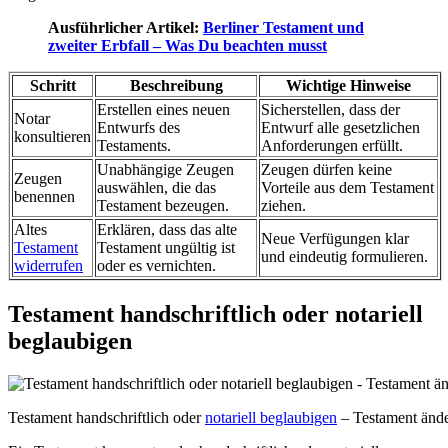
Ausführlicher Artikel:
Berliner Testament und
zweiter Erbfall – Was Du beachten musst
Schritt
Beschreibung
Wichtige Hinweise
Erstellen eines neuen
Sicherstellen, dass der
Notar
Entwurfs des
Entwurf alle gesetzlichen
konsultieren
Testaments.
Anforderungen erfüllt.
Unabhängige Zeugen
Zeugen dürfen keine
Zeugen
auswählen, die das
Vorteile aus dem Testament
benennen
Testament bezeugen.
ziehen.
Altes
Erklären, dass das alte
Neue Verfügungen klar
Testament
Testament ungültig ist
und eindeutig formulieren.
widerrufen
oder es vernichten.
Testament handschriftlich oder notariell
beglaubigen
Testament handschriftlich oder
notariell beglaubigen
– Testament änder