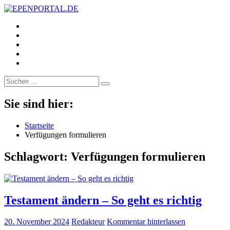
https://www.facebook.com/
EPENPORTAL.DE
Epische News aus Politik, Finanzen & Gesellschaft
https://twitter.com/
https://www.linkedin.com/
https://www.youtube.com/
https://www.pinterest.de/
Suche
nach:
Sie sind hier:
Startseite
Verfügungen formulieren
Schlagwort:
Verfügungen formulieren
Testament ändern – So geht es richtig
20. November 2024
Redakteur
Kommentar hinterlassen