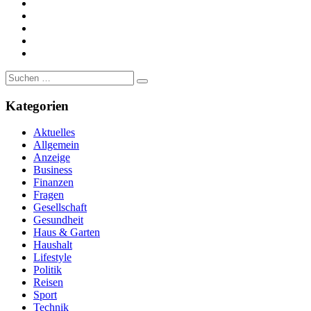
https://www.facebook.com/
https://twitter.com/
https://www.linkedin.com/
https://www.youtube.com/
https://www.pinterest.de/
Suche
nach:
Kategorien
Aktuelles
Allgemein
Anzeige
Business
Finanzen
Fragen
Gesellschaft
Gesundheit
Haus & Garten
Haushalt
Lifestyle
Politik
Reisen
Sport
Technik