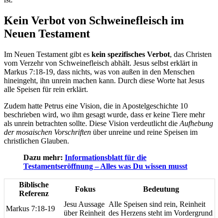
Kein Verbot von Schweinefleisch im
Neuen Testament
Im Neuen Testament gibt es
kein spezifisches Verbot
, das Christen
vom Verzehr von Schweinefleisch abhält. Jesus selbst erklärt in
Markus 7:18-19, dass nichts, was von außen in den Menschen
hineingeht, ihn unrein machen kann. Durch diese Worte hat Jesus
alle Speisen für rein erklärt.
Zudem hatte Petrus eine Vision, die in Apostelgeschichte 10
beschrieben wird, wo ihm gesagt wurde, dass er keine Tiere mehr
als unrein betrachten sollte. Diese Vision verdeutlicht die
Aufhebung
der mosaischen Vorschriften
über unreine und reine Speisen im
christlichen Glauben.
Dazu mehr:
Informationsblatt für die
Testamentseröffnung – Alles was Du wissen musst
Biblische
Fokus
Bedeutung
Referenz
Jesu Aussage
Alle Speisen sind rein, Reinheit
Markus 7:18-19
über Reinheit
des Herzens steht im Vordergrund