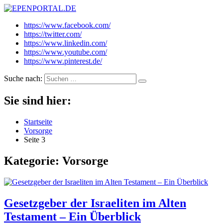
EPENPORTAL.DE
Epische News aus Politik, Finanzen & Gesellschaft
https://www.facebook.com/
https://twitter.com/
https://www.linkedin.com/
https://www.youtube.com/
https://www.pinterest.de/
Suche nach:
Sie sind hier:
Startseite
Vorsorge
Seite 3
Kategorie:
Vorsorge
Gesetzgeber der Israeliten im Alten
Testament – Ein Überblick