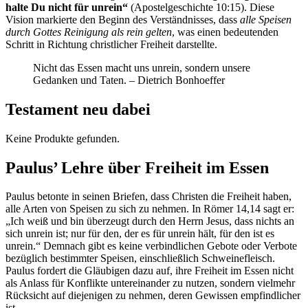
halte Du nicht für unrein“
(Apostelgeschichte 10:15). Diese
Vision markierte den Beginn des Verständnisses, dass
alle Speisen
durch Gottes Reinigung als rein gelten
, was einen bedeutenden
Schritt in Richtung christlicher Freiheit darstellte.
Nicht das Essen macht uns unrein, sondern unsere
Gedanken und Taten. – Dietrich Bonhoeffer
Testament neu dabei
Keine Produkte gefunden.
Paulus’ Lehre über Freiheit im Essen
Paulus betonte in seinen Briefen, dass Christen die Freiheit haben,
alle Arten von Speisen zu sich zu nehmen. In Römer 14,14 sagt er:
„Ich weiß und bin überzeugt durch den Herrn Jesus, dass nichts an
sich unrein ist; nur für den, der es für unrein hält, für den ist es
unrein.“ Demnach gibt es keine verbindlichen Gebote oder Verbote
bezüglich bestimmter Speisen, einschließlich Schweinefleisch.
Paulus fordert die Gläubigen dazu auf, ihre Freiheit im Essen nicht
als Anlass für Konflikte untereinander zu nutzen, sondern vielmehr
Rücksicht auf diejenigen zu nehmen, deren Gewissen empfindlicher
ist.