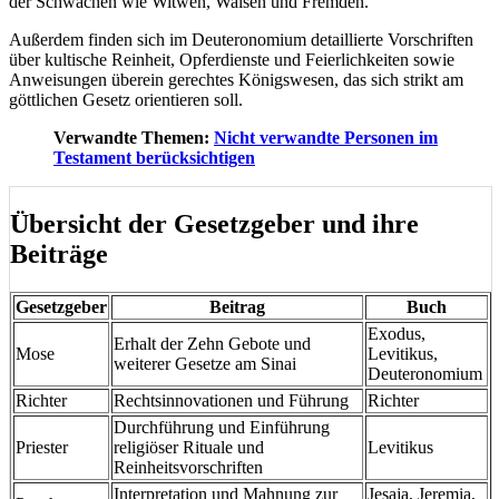
der Schwachen wie Witwen, Waisen und Fremden.
Außerdem finden sich im Deuteronomium detaillierte Vorschriften
über kultische Reinheit, Opferdienste und Feierlichkeiten sowie
Anweisungen überein gerechtes Königswesen, das sich strikt am
göttlichen Gesetz orientieren soll.
Verwandte Themen:
Nicht verwandte Personen im
Testament berücksichtigen
Übersicht der Gesetzgeber und ihre
Beiträge
Gesetzgeber
Beitrag
Buch
Exodus,
Erhalt der Zehn Gebote und
Mose
Levitikus,
weiterer Gesetze am Sinai
Deuteronomium
Richter
Rechtsinnovationen und Führung
Richter
Durchführung und Einführung
Priester
religiöser Rituale und
Levitikus
Reinheitsvorschriften
Interpretation und Mahnung zur
Jesaja, Jeremia,