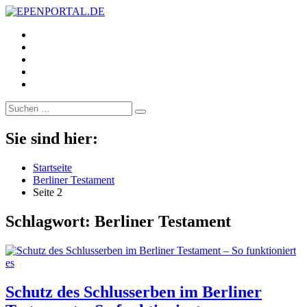
https://www.facebook.com/
EPENPORTAL.DE
Epische News aus Politik, Finanzen & Gesellschaft
https://twitter.com/
https://www.linkedin.com/
https://www.youtube.com/
https://www.pinterest.de/
Suche
nach:
Sie sind hier:
Startseite
Berliner Testament
Seite 2
Schlagwort:
Berliner Testament
Schutz des Schlusserben im Berliner