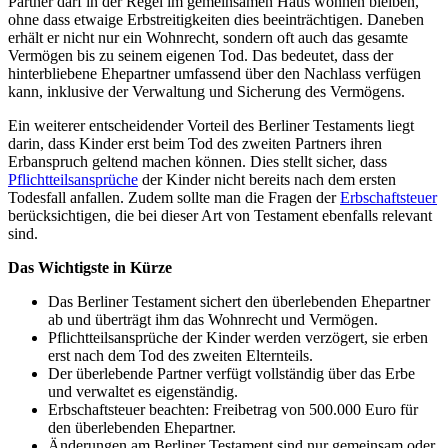
Partner darf in der Regel im gemeinsamen Haus wohnen bleiben,
ohne dass etwaige Erbstreitigkeiten dies beeinträchtigen. Daneben
erhält er nicht nur ein Wohnrecht, sondern oft auch das gesamte
Vermögen bis zu seinem eigenen Tod. Das bedeutet, dass der
hinterbliebene Ehepartner umfassend über den Nachlass verfügen
kann, inklusive der Verwaltung und Sicherung des Vermögens.
Ein weiterer entscheidender Vorteil des Berliner Testaments liegt
darin, dass Kinder erst beim Tod des zweiten Partners ihren
Erbanspruch geltend machen können. Dies stellt sicher, dass
Pflichtteilsansprüche
der Kinder nicht bereits nach dem ersten
Todesfall anfallen. Zudem sollte man die Fragen der
Erbschaftsteuer
berücksichtigen, die bei dieser Art von Testament ebenfalls relevant
sind.
Das Wichtigste in Kürze
Das Berliner Testament sichert den überlebenden Ehepartner
ab und überträgt ihm das Wohnrecht und Vermögen.
Pflichtteilsansprüche der Kinder werden verzögert, sie erben
erst nach dem Tod des zweiten Elternteils.
Der überlebende Partner verfügt vollständig über das Erbe
und verwaltet es eigenständig.
Erbschaftsteuer beachten: Freibetrag von 500.000 Euro für
den überlebenden Ehepartner.
Änderungen am Berliner Testament sind nur gemeinsam oder