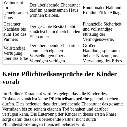
Wohnrecht
Der überlebende Ehepartner
im
Emotionaler Halt und
darf im gemeinsamen Haus
gemeinsamen
Kontinuität im Alltag.
wohnen bleiben.
Haus
Gesamter
Finanzielle Sicherheit
Der gesamte Besitz bleibt
Nachlass bis
und vollständige
zunächst beim überlebenden
zum Tod des
Nutzung der
Ehepartner.
Partners
Vermögenswerte.
Der überlebende Ehepartner
Großer
Vollständige
kann nach eigenen
Handlungsspielraum
Verfügung
Vorstellungen über das
bei der Nutzung und
über das Erbe
Vermögen verfügen.
Verwaltung des Erbes.
Keine Pflichtteilsansprüche der Kinder
vorab
Im Berliner Testament wird festgelegt, dass die Kinder des
Erblassers zunächst keine
Pflichtteilsansprüche
geltend machen
dürfen. Dies bedeutet, dass der überlebende Ehepartner das gesamte
Vermögen bis zu seinem eigenen Tod behalten und darüber
verfügen kann. Die Enterbung der Kinder in dieser ersten Phase
sorgt dafür, dass der überlebende Partner nicht durch
Pflichtteilsforderungen finanziell belastet wird.