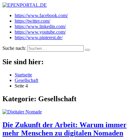
EPENPORTAL.DE
Epische News aus Politik, Finanzen & Gesellschaft
https://www.facebook.com/
https://twitter.com/
https://www.linkedin.com/
https://www.youtube.com/
https://www.pinterest.de/
Suche nach:
Sie sind hier:
Startseite
Gesellschaft
Seite 4
Kategorie:
Gesellschaft
Die Zukunft der Arbeit: Warum immer
mehr Menschen zu digitalen Nomaden