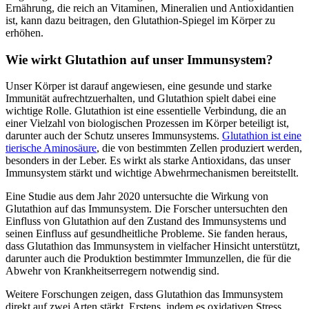
Ernährung, die reich an Vitaminen, Mineralien und Antioxidantien
ist, kann dazu beitragen, den Glutathion-Spiegel im Körper zu
erhöhen.
Wie wirkt Glutathion auf unser Immunsystem?
Unser Körper ist darauf angewiesen, eine gesunde und starke
Immunität aufrechtzuerhalten, und Glutathion spielt dabei eine
wichtige Rolle. Glutathion ist eine essentielle Verbindung, die an
einer Vielzahl von biologischen Prozessen im Körper beteiligt ist,
darunter auch der Schutz unseres Immunsystems.
Glutathion ist eine
tierische Aminosäure
, die von bestimmten Zellen produziert werden,
besonders in der Leber. Es wirkt als starke Antioxidans, das unser
Immunsystem stärkt und wichtige Abwehrmechanismen bereitstellt.
Eine Studie aus dem Jahr 2020 untersuchte die Wirkung von
Glutathion auf das Immunsystem. Die Forscher untersuchten den
Einfluss von Glutathion auf den Zustand des Immunsystems und
seinen Einfluss auf gesundheitliche Probleme. Sie fanden heraus,
dass Glutathion das Immunsystem in vielfacher Hinsicht unterstützt,
darunter auch die Produktion bestimmter Immunzellen, die für die
Abwehr von Krankheitserregern notwendig sind.
Weitere Forschungen zeigen, dass Glutathion das Immunsystem
direkt auf zwei Arten stärkt. Erstens, indem es oxidativen Stress